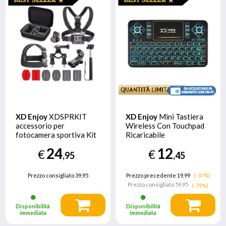
XD Enjoy
XDSPRKIT
XD Enjoy
Mini Tastiera
accessorio per
Wireless Con Touchpad
fotocamera sportiva Kit
Ricaricabile
macchina fotografica
24
12
€
€
,95
,45
Prezzo consigliato
39,95
Prezzo precedente 19,99
(-37%)
Prezzo consigliato
59,95
(-79%)
Disponibilità
Disponibilità
immediata
immediata