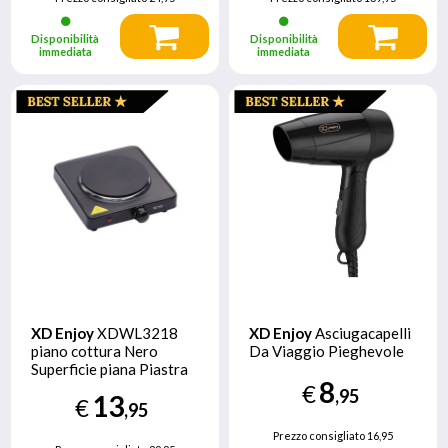
Disponibilità
Disponibilità
immediata
immediata
XD Enjoy
XDWL3218
XD Enjoy
Asciugacapelli
piano cottura Nero
Da Viaggio Pieghevole
Superficie piana Piastra
8
sigillata 1 Fornello(i)
€
,95
13
€
,95
Prezzo consigliato
16,95