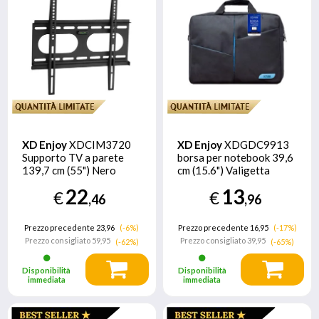
XD Enjoy
XDCIM3720
XD Enjoy
XDGDC9913
Supporto TV a parete
borsa per notebook 39,6
139,7 cm (55") Nero
cm (15.6") Valigetta
ventiquattrore Nero, Blu
22
13
€
€
,46
,96
Prezzo precedente 23,96
(-6%)
Prezzo precedente 16,95
(-17%)
Prezzo consigliato
59,95
Prezzo consigliato
39,95
(-62%)
(-65%)
Disponibilità
Disponibilità
immediata
immediata