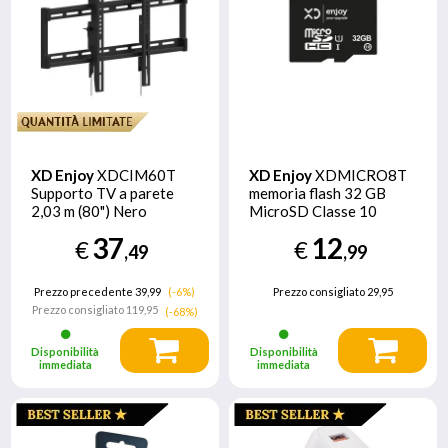
XD Enjoy
XDCIM60T
XD Enjoy
XDMICRO8T
Supporto TV a parete
memoria flash 32 GB
2,03 m (80") Nero
MicroSD Classe 10
37
12
€
€
,49
,99
Prezzo precedente 39,99
(-6%)
Prezzo consigliato
29,95
Prezzo consigliato
119,95
(-68%)
Disponibilità
Disponibilità
immediata
immediata