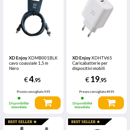
XD Enjoy
XDMB001BLK
XD Enjoy
XDHTV65
cavo coassiale 1,5 m
Caricabatterie per
Nero
dispositivi mobili
Telefono cellulare,
4
19
€
€
Smartphone Bianco AC
,95
,95
Ricarica rapida Interno
Prezzo consigliato
9,95
Prezzo consigliato
49,95
Disponibilità
Disponibilità
immediata
immediata