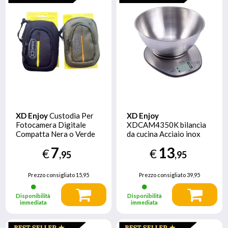
XD Enjoy
Custodia Per
XD Enjoy
Fotocamera Digitale
XDCAM4350K bilancia
Compatta Nera o Verde
da cucina Acciaio inox
Quadrato Bilancia da
7
13
€
€
cucina elettronica
,95
,95
Prezzo consigliato
15,95
Prezzo consigliato
39,95
Disponibilità
Disponibilità
immediata
immediata