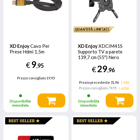
XD Enjoy
Cavo Per
XD Enjoy
XDCIM41S
Prese Hdmi 1,5m
Supporto TV a parete
139,7 cm (55") Nero
9
€
,95
29
€
,96
Prezzo consigliato
19,95
Prezzo precedente 31,96
(-6%)
Prezzo consigliato
79,95
(-62%)
Disponibilità
Disponibilità
immediata
immediata