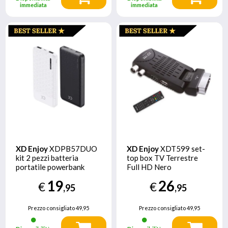
immediata
immediata
XD Enjoy
XDPB57DUO
XD Enjoy
XDT599 set-
kit 2 pezzi batteria
top box TV Terrestre
portatile powerbank
Full HD Nero
10000 mAh Nero, Bianco
19
26
€
€
,95
,95
Prezzo consigliato
49,95
Prezzo consigliato
49,95