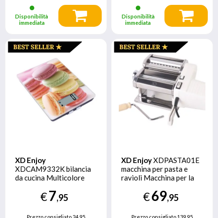
Disponibilità
Disponibilità
immediata
immediata
XD Enjoy
XD Enjoy
XDPASTA01E
XDCAM9332K bilancia
macchina per pasta e
da cucina Multicolore
ravioli Macchina per la
Superficie piana
pasta elettrica
7
69
€
€
Rettangolo Bilancia da
,95
,95
cucina elettronica
Prezzo consigliato
24,95
Prezzo consigliato
139,95