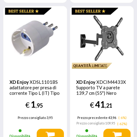
XD Enjoy
XDSL1101BS
XD Enjoy
XDCIM4433X
adattatore per presa di
Supporto TV a parete
corrente Tipo L (IT) Tipo
139,7 cm (55") Nero
F Bianco
1
41
€
€
,95
,21
Prezzo consigliato
3,95
Prezzo precedente 43,96
(-6%)
Prezzo consigliato
109,95
(-62%)
Disponibilità
Disponibilità