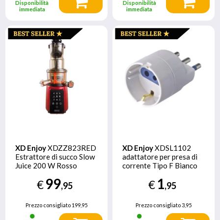
Disponibilità
Disponibilità
immediata
immediata
XD Enjoy
XDZZ823RED
XD Enjoy
XDSL1102
Estrattore di succo Slow
adattatore per presa di
Juice 200 W Rosso
corrente Tipo F Bianco
99
1
€
€
,95
,95
Prezzo consigliato
199,95
Prezzo consigliato
3,95