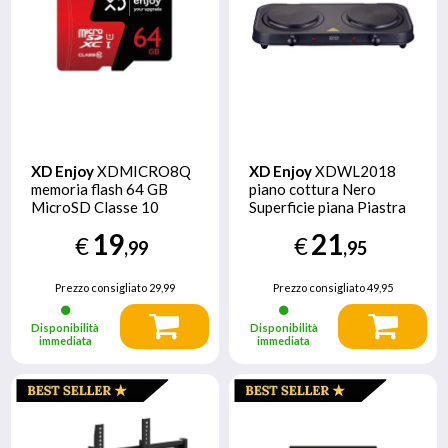
XD Enjoy
XDMICRO8Q
XD Enjoy
XDWL2018
memoria flash 64 GB
piano cottura Nero
MicroSD Classe 10
Superficie piana Piastra
sigillata 2 Fornello(i)
19
21
€
€
,99
,95
Prezzo consigliato
29,99
Prezzo consigliato
49,95
Disponibilità
Disponibilità
immediata
immediata