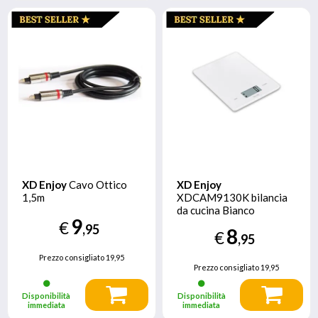
XD Enjoy
Cavo Ottico
XD Enjoy
1,5m
XDCAM9130K bilancia
da cucina Bianco
9
Superficie piana
€
,95
8
€
Rettangolo Bilancia da
,95
cucina elettronica
Prezzo consigliato
19,95
Prezzo consigliato
19,95
Disponibilità
Disponibilità
immediata
immediata