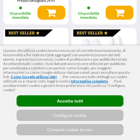
Prezzo consigliato
29,95
Disponibilità
Disponibilità
immediata
immediata
Questo sito utilizza cookie tecnici necessari al corretto funzionamento, di
funzionalità a fini statistici (dati aggregati) con anonimizzazione dei dati
utente, e previo tuo consenso, cookie di profilazione e per pubblicità mirata.
Accettando tutti i cookie, i tuoi dati potranno essere utilizzati per pubblicità
personalizzata e condivisi con partner come Google, per maggiori
informazioni su come Google utilizza i dati personali, puoi consultare questo
link:
Come Google utilizza i dati
. Per conoscere tutti i dettagli sui cookie
utilizzati su e-stayon.com, leggi la nostra
Informativa completa
. Puoi
accettare tutti i cookie o gestire le tue preferenze cliccando su "Configura
cookie".
Accetta tutti
XD Enjoy
XDMICRO8C
XD Enjoy
XD8LBKIT
memoria flash 128 GB
lampada LED Bianco
Configura cookie
MicroSDHC Classe 10
caldo 2700 K F
29
9
€
€
,99
,95
Consenti cookie tecnici