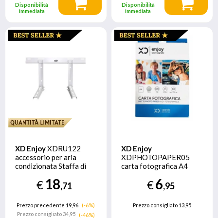
Disponibilità
Disponibilità
immediata
immediata
XD Enjoy
XDRU122
XD Enjoy
accessorio per aria
XDPHOTOPAPER05
condizionata Staffa di
carta fotografica A4
supporto del
Bianco Opaco
18
6
€
€
condizionatore d'aria
,71
,95
Prezzo precedente 19,96
(-6%)
Prezzo consigliato
13,95
Prezzo consigliato
34,95
(-46%)