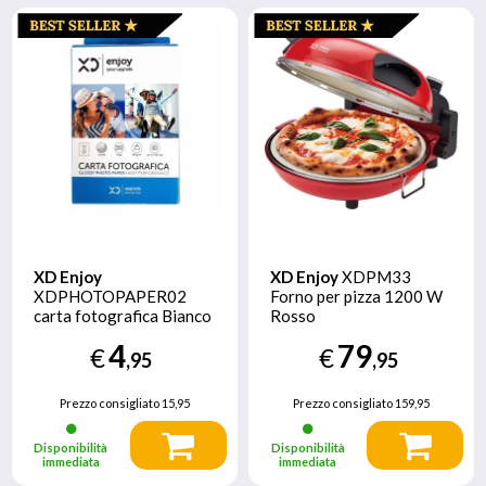
XD Enjoy
XD Enjoy
XDPM33
XDPHOTOPAPER02
Forno per pizza 1200 W
carta fotografica Bianco
Rosso
Lucida
4
79
€
€
,95
,95
Prezzo consigliato
15,95
Prezzo consigliato
159,95
Disponibilità
Disponibilità
immediata
immediata