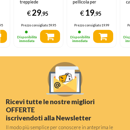
treppiede
pellicola per
ca
Fotocamere
istantanee 20 pz
B
29
19
€
€
digitali/film 3
6.2 cm x 4.6 cm
,95
,95
gamba/gambe
Nero
95
Prezzo consigliato
59.95
Prezzo consigliato
19.99
P
Disponibilità
Disponibilità
Disp
immediata
immediata
im
Ricevi tutte le nostre migliori
OFFERTE
iscrivendoti alla Newsletter
Il modo più semplice per conoscere in anteprima le