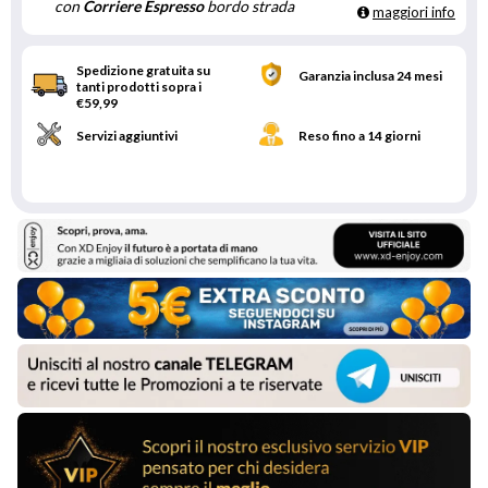
con
Corriere Espresso
bordo strada
maggiori info
Spedizione gratuita su
Garanzia inclusa 24 mesi
tanti prodotti sopra i
€59,99
Servizi aggiuntivi
Reso fino a 14 giorni