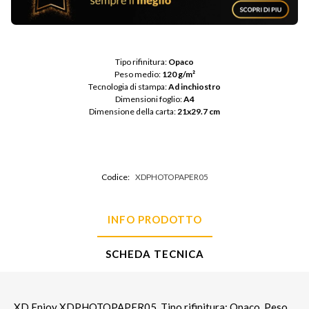
Tipo rifinitura: 
Opaco
Peso medio: 
120 g/m²
Tecnologia di stampa: 
Ad inchiostro
Dimensioni foglio: 
A4
Dimensione della carta: 
21x29.7 cm
Codice:
XDPHOTOPAPER05
INFO PRODOTTO
SCHEDA TECNICA
XD Enjoy XDPHOTOPAPER05. Tipo rifinitura: Opaco, Peso