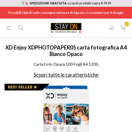
SPEDIZIONE GRATUITA
su tanti prodotti sopra € 59,99
Possibili ritardi sulle consegne nel mese di Agosto, ci scusiamo per il disagio
0
HOME
/
FOTO E VIDEO
/
ACCESSORI FOTO E VIDEO
/
ACCESSORI FOTOCAMERE
/
XDPHOTOPAPER05
XD Enjoy
XDPHOTOPAPER05 carta fotografica A4
Bianco Opaco
Carta Foto Opaca 100 Fogli A4 120G
Scopri tutte le caratteristiche