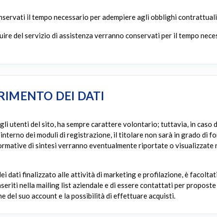
conservati il tempo necessario per adempiere agli obblighi contrattuali
ruire del servizio di assistenza verranno conservati per il tempo nece
IMENTO DEI DATI
gli utenti del sito, ha sempre carattere volontario; tuttavia, in caso 
nterno dei moduli di registrazione, il titolare non sarà in grado di for
informative di sintesi verranno eventualmente riportate o visualizzate 
i dati finalizzato alle attività di marketing e profilazione, è facolta
nseriti nella mailing list aziendale e di essere contattati per propos
e del suo account e la possibilità di effettuare acquisti.