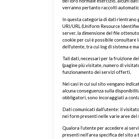
del loro normale esercizio, alcuni dati
verranno pertanto raccolti automatica
In questa categoria di dati rientrano gl
URI/URL (Uniform Resource Identifier/Lo
server, la dimensione del file ottenuto 
cookie per cui è possibile consultare 
dell'utente, tra cui log di sistema e m
Tali dati, necessari per la fruizione d
(pagine più visitate, numero di visitat
funzionamento dei servizi offerti.
Nei casi in cui sul sito vengano indicat
alcuna conseguenza sulla disponibilità
obbligatori, sono incoraggiati a conta
Dati comunicati dall’utente: il visitat
nei form presenti nelle varie aree del 
Qualora l’utente per accedere ai serviz
presenti nell’area specifica del sito a t