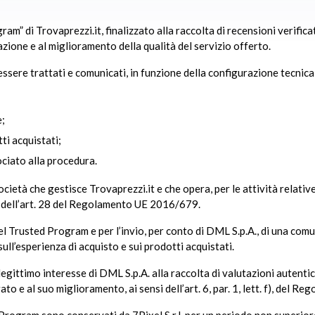
m” di Trovaprezzi.it, finalizzato alla raccolta di recensioni verificat
azione e al miglioramento della qualità del servizio offerto.
ssere trattati e comunicati, in funzione della configurazione tecnica 
e;
ti acquistati;
ociato alla procedura.
società che gestisce Trovaprezzi.it e che opera, per le attività relativ
i dell’art. 28 del Regolamento UE 2016/679.
del Trusted Program e per l’invio, per conto di DML S.p.A., di una comu
ull’esperienza di acquisto e sui prodotti acquistati.
legittimo interesse di DML S.p.A. alla raccolta di valutazioni autentic
gato e al suo miglioramento, ai sensi dell’art. 6, par. 1, lett. f), del