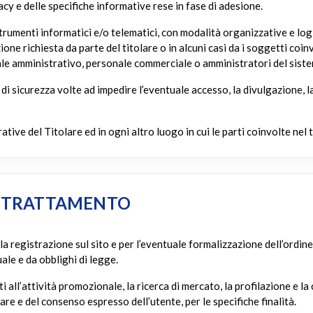
acy e delle specifiche informative rese in fase di adesione.
strumenti informatici e/o telematici, con modalità organizzative e lo
zione richiesta da parte del titolare o in alcuni casi da i soggetti coin
onale amministrativo, personale commerciale o amministratori del sist
 di sicurezza volte ad impedire l’eventuale accesso, la divulgazione, l
rative del Titolare ed in ogni altro luogo in cui le parti coinvolte nel
L TRATTAMENTO
la registrazione sul sito e per l’eventuale formalizzazione dell’ordin
le e da obblighi di legge.
i all’attività promozionale, la ricerca di mercato, la profilazione e la
lare e del consenso espresso dell’utente, per le specifiche finalità.