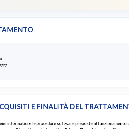
TTAMENTO
/A
0398
ACQUISITI E FINALITÀ DEL TRATTAME
istemi informatici e le procedure software preposte al funzionamento 