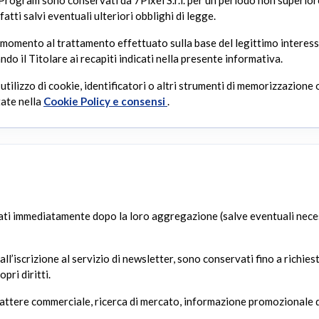
d Program sono conservati da 7Pixel S.r.l. per un periodo non superio
fatti salvi eventuali ulteriori obblighi di legge.
 momento al trattamento effettuato sulla base del legittimo interesse,
il Titolare ai recapiti indicati nella presente informativa.
 utilizzo di cookie, identificatori o altri strumenti di memorizzazione
tate nella
Cookie Policy e consensi
.
ati immediatamente dopo la loro aggregazione (salve eventuali neces
all’iscrizione al servizio di newsletter, sono conservati fino a richies
pri diritti.
 carattere commerciale, ricerca di mercato, informazione promozionale 