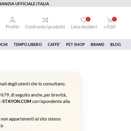
ANZIA UFFICIALE ITALIA
0
0
Profilo
Confronta i prodotti
Lista desideri
0,00
€
OCHI
TEMPO LIBERO
CAFFE'
PET SHOP
BRAND
BLOG
nali degli utenti che lo consultano.
/679, di seguito anche, per brevità,
-STAYON.COM
corrispondente alla
e non appartenenti al sito stesso
cy.