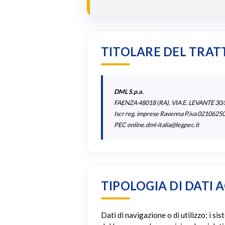
TITOLARE DEL TRA
DML S.p.a.
FAENZA 48018 (RA), VIA E. LEVANTE 30
Iscr reg. imprese Ravenna P.iva 0210625
PEC
online.dml-italia@legpec.it
TIPOLOGIA DI DATI 
Dati di navigazione o di utilizzo: i s