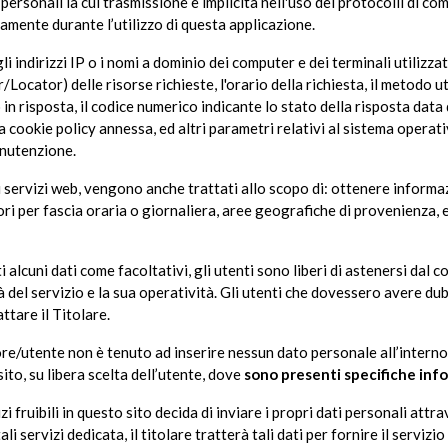
 personali la cui trasmissione è implicita nell'uso dei protocolli di co
mente durante l’utilizzo di questa applicazione.
i indirizzi IP o i nomi a dominio dei computer e dei terminali utilizzati
cator) delle risorse richieste, l'orario della richiesta, il metodo ut
in risposta, il codice numerico indicante lo stato della risposta data d
la cookie policy annessa, ed altri parametri relativi al sistema operat
anutenzione.
ei servizi web, vengono anche trattati allo scopo di: ottenere informaz
ori per fascia oraria o giornaliera, aree geografiche di provenienza, e
i alcuni dati come facoltativi, gli utenti sono liberi di astenersi dal 
 del servizio e la sua operatività. Gli utenti che dovessero avere dubb
ttare il Titolare.
ore/utente non è tenuto ad inserire nessun dato personale all’interno d
sito, su libera scelta dell’utente, dove
sono presenti specifiche inf
i fruibili in questo sito decida di inviare i propri dati personali att
ali servizi dedicata, il titolare tratterà tali dati per fornire il servizi