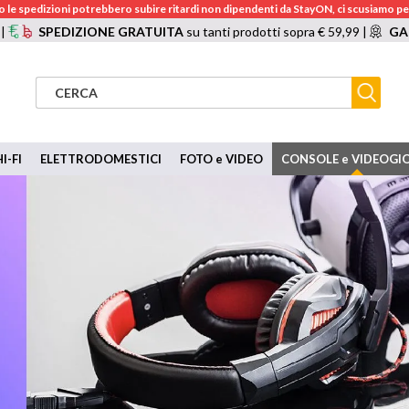
 le spedizioni potrebbero subire ritardi non dipendenti da StayON, ci scusiamo per
 |
SPEDIZIONE GRATUITA
su tanti prodotti sopra € 59,99 |
GA
I-FI
ELETTRODOMESTICI
FOTO e VIDEO
CONSOLE e VIDEOGI