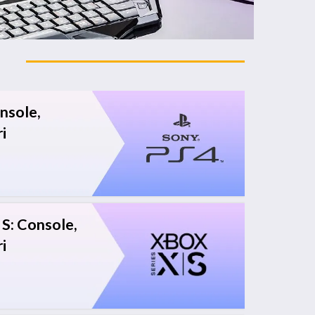
onsole,
i
S: Console,
i