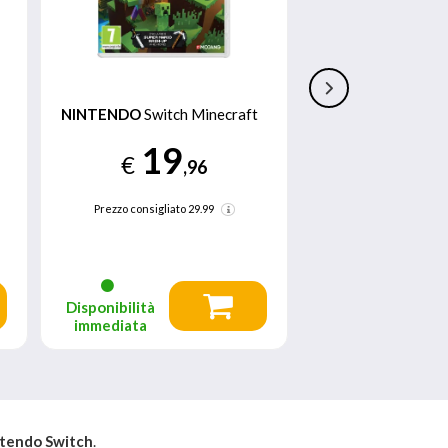
NINTENDO
Switch Minecraft
NINTENDO
Mario 
Deluxe Basic Nint
19
€
,96
39
€
Prezzo consigliato
29.99
Prezzo consigliato
Disponibilità
Disponibilità
immediata
immediata
tendo Switch
.