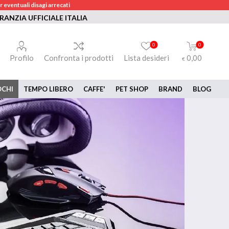
 eventuali disagi arrecati
RANZIA UFFICIALE ITALIA
0
0
Profilo
Confronta i prodotti
Lista desideri
0,00
€
OCHI
TEMPO LIBERO
CAFFE'
PET SHOP
BRAND
BLOG