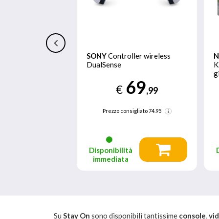
Super Mario 3D
SONY
Controller wireless
N
ser’s Fury Base +
DualSense
K
 Inglese, ITA
g
69
itch
2
€
39
,99
N
,96
Prezzo consigliato
74.95
nsigliato
59.95
tà
Disponibilità
a
immediata
Su
Stay On
sono disponibili tantissime
console
,
vi