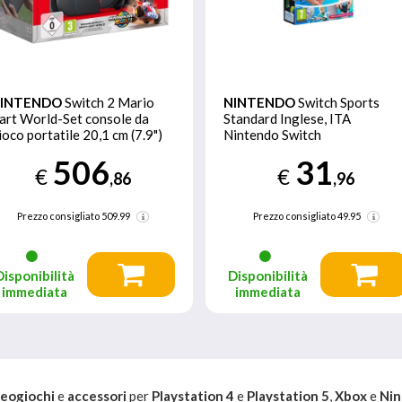
INTENDO
Switch 2 Mario
NINTENDO
Switch Sports
art World-Set console da
Standard Inglese, ITA
ioco portatile 20,1 cm (7.9")
Nintendo Switch
56 GB Touch screen Wi-Fi
506
31
ero
€
€
,86
,96
Prezzo consigliato
509.99
Prezzo consigliato
49.95
Disponibilità
Disponibilità
immediata
immediata
deogiochi
e
accessori
per
Playstation 4
e
Playstation 5
,
Xbox
e
Nin