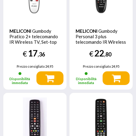
MELICONI
Gumbody
MELICONI
Gumbody
Pratico 2+ telecomando
Personal 3 plus
IR Wireless TV, Set-top
telecomando IR Wireless
box TV Pulsanti
TV Pulsanti
17
22
€
€
,36
,80
Prezzo consigliato
24,95
Prezzo consigliato
24,95
Disponibilità
Disponibilità
immediata
immediata