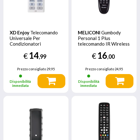
XD Enjoy
Telecomando
MELICONI
Gumbody
Universale Per
Personal 1 Plus
Condizionatori
telecomando IR Wireless
TV Pulsanti
14
16
€
€
,99
,00
Prezzo consigliato
29,95
Prezzo consigliato
24,95
Disponibilità
Disponibilità
immediata
immediata