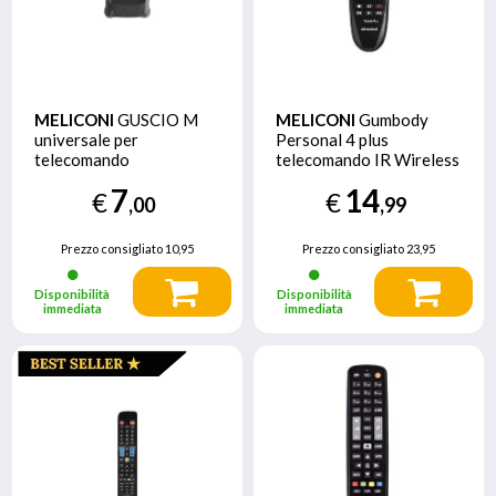
MELICONI
GUSCIO M
MELICONI
Gumbody
universale per
Personal 4 plus
telecomando
telecomando IR Wireless
TV
7
14
€
€
,00
,99
Prezzo consigliato
10,95
Prezzo consigliato
23,95
Disponibilità
Disponibilità
immediata
immediata