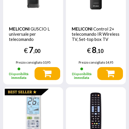
MELICONI
GUSCIO L
MELICONI
Control 2+
universale per
telecomando IR Wireless
telecomando
TV, Set-top box TV
Pulsanti
7
8
€
€
,00
,10
Prezzo consigliato
10,95
Prezzo consigliato
14,95
Disponibilità
Disponibilità
immediata
immediata