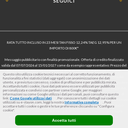
SEGUICI
RATA TUTTO INCLUSO IN 23 MESI TAN FISSO 12,24% TAEG 12,95% PER UN
IMPORTO DI 800€*
Messaggio pubblicitario con finalità promozionale. Offerta di credito finalizzato
valida dal 07/07/2026 al 15/01/2027 come da esempio rappresentativo: Prezzo del
bene € 800, Tan fisso 12,24% Taeg 12,95%, in 23 rate da € 40 costi accessori
Questo sito utilizza cookie tecnici necessari al corretto funzionamento, di
dell’offerta azzerati. Importo totale del credito € 800. Importo totale dovuto dal
funzionalità a fini statistici (dati aggregati) con anonimizzazione dei dati
utente, e previo tuo consenso, cookie di profilazione e per pubblicità mirata.
Consumatore € 920. Decorrenza media della prima rata a 90 giorni. Al fine di gestire
Accettando tutti i cookie, i tuoi dati potranno essere utilizzati per pubblicità
le tue spese in modo responsabile e di conoscere eventuali altre offerte disponibili,
personalizzata e condivisi con partner come Google, per maggiori
Findomestic ti ricorda, prima di sottoscrivere il contratto, di prendere visione di
informazioni su come Google utilizza i dati personali, puoi consultare questo
link:
Come Google utilizza i dati
. Per conoscere tutti i dettagli sui cookie
tutte le condizioni economiche e contrattuali, facendo riferimento alle Informazioni
utilizzati su e-stayon.com, leggi la nostra
Informativa completa
. Puoi
Europee di Base sul Credito ai Consumatori (IEBCC) nel percorso online. Salvo
accettare tutti i cookie o gestire le tue preferenze cliccando su "Configura
cookie".
approvazione di Findomestic Banca S.p.A.. Il rivenditore (StayON) opera quale
intermediario del credito per Findomestic Banca S.p.A., non in esclusiva.
Accetta tutti