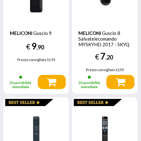
MELICONI
Guscio 9
MELICONI
Guscio 8
Salvatelecomando
9
MYSKYHD 2017 - SKYQ
€
,90
7
€
,20
Prezzo consigliato
11,95
Prezzo consigliato
12,95
Disponibilità
Disponibilità
immediata
immediata