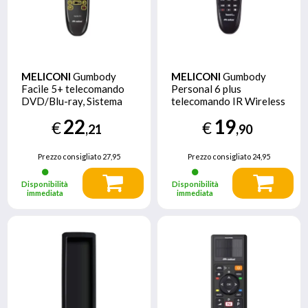
MELICONI
Gumbody
MELICONI
Gumbody
Facile 5+ telecomando
Personal 6 plus
DVD/Blu-ray, Sistema
telecomando IR Wireless
audio domestico, Sistema
TV Pulsanti
22
19
€
€
Home cinema, Sky,
,21
,90
Altoparlante Soundbar,
TV Pulsanti
Prezzo consigliato
27,95
Prezzo consigliato
24,95
Disponibilità
Disponibilità
immediata
immediata