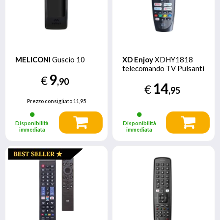
MELICONI
Guscio 10
XD Enjoy
XDHY1818
telecomando TV Pulsanti
9
€
,90
14
€
,95
Prezzo consigliato
11,95
Disponibilità
Disponibilità
immediata
immediata