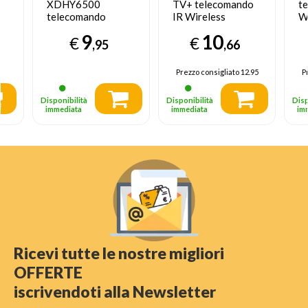
XDHY6500
TV+ telecomando
t
telecomando
IR Wireless
W
Universale Nero
Pulsanti
Un
9
10
€
€
,95
,66
Prezzo consigliato
12.95
P
Disponibilità
Disponibilità
Disp
immediata
immediata
im
Ricevi tutte le nostre migliori
OFFERTE
iscrivendoti alla Newsletter