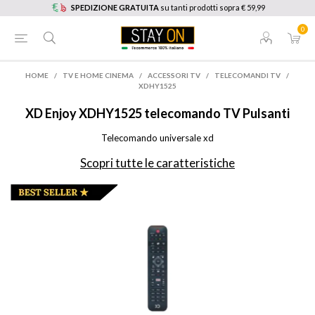
SPEDIZIONE GRATUITA
su tanti prodotti sopra € 59,99
0
HOME
/
TV E HOME CINEMA
/
ACCESSORI TV
/
TELECOMANDI TV
/
XDHY1525
XD Enjoy
XDHY1525 telecomando TV Pulsanti
Telecomando universale xd
Scopri tutte le caratteristiche