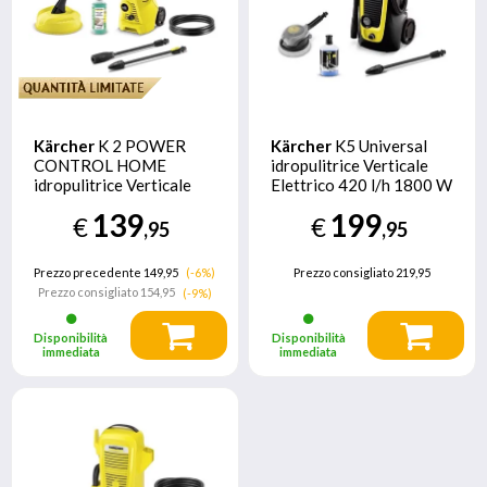
Kärcher
K 2 POWER
Kärcher
K5 Universal
CONTROL HOME
idropulitrice Verticale
idropulitrice Verticale
Elettrico 420 l/h 1800 W
Elettrico 360 l/h Nero,
Giallo
139
199
€
€
Giallo
,95
,95
Prezzo precedente 149,95
(-6%)
Prezzo consigliato
219,95
Prezzo consigliato
154,95
(-9%)
Disponibilità
Disponibilità
immediata
immediata