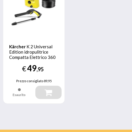
Kärcher
K 2 Universal
Edition idropulitrice
Compatta Elettrico 360
l/h 1400 W Nero, Giallo
49
€
,95
Prezzo consigliato
89,95
Esaurito