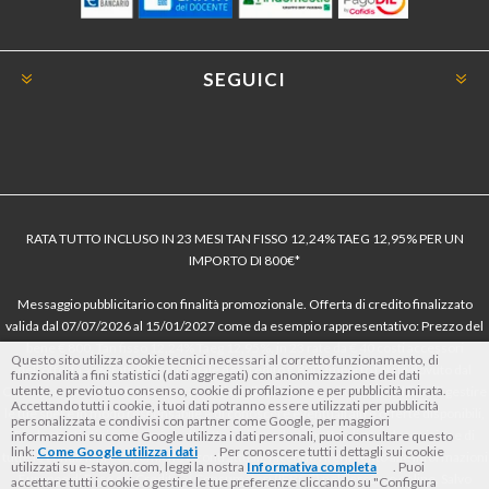
SEGUICI
RATA TUTTO INCLUSO IN 23 MESI TAN FISSO 12,24% TAEG 12,95% PER UN
IMPORTO DI 800€*
Messaggio pubblicitario con finalità promozionale. Offerta di credito finalizzato
valida dal 07/07/2026 al 15/01/2027 come da esempio rappresentativo: Prezzo del
bene € 800, Tan fisso 12,24% Taeg 12,95%, in 23 rate da € 40 costi accessori
Questo sito utilizza cookie tecnici necessari al corretto funzionamento, di
dell’offerta azzerati. Importo totale del credito € 800. Importo totale dovuto dal
funzionalità a fini statistici (dati aggregati) con anonimizzazione dei dati
utente, e previo tuo consenso, cookie di profilazione e per pubblicità mirata.
Consumatore € 920. Decorrenza media della prima rata a 90 giorni. Al fine di gestire
Accettando tutti i cookie, i tuoi dati potranno essere utilizzati per pubblicità
le tue spese in modo responsabile e di conoscere eventuali altre offerte disponibili,
personalizzata e condivisi con partner come Google, per maggiori
Findomestic ti ricorda, prima di sottoscrivere il contratto, di prendere visione di
informazioni su come Google utilizza i dati personali, puoi consultare questo
link:
Come Google utilizza i dati
. Per conoscere tutti i dettagli sui cookie
tutte le condizioni economiche e contrattuali, facendo riferimento alle Informazioni
utilizzati su e-stayon.com, leggi la nostra
Informativa completa
. Puoi
Europee di Base sul Credito ai Consumatori (IEBCC) nel percorso online. Salvo
accettare tutti i cookie o gestire le tue preferenze cliccando su "Configura