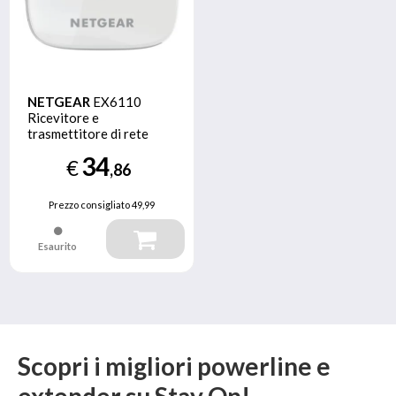
NETGEAR
EX6110
Ricevitore e
trasmettitore di rete
Bianco 10, 100, 300
34
€
Mbit/s
,86
Prezzo consigliato
49,99
Esaurito
Scopri i migliori powerline e