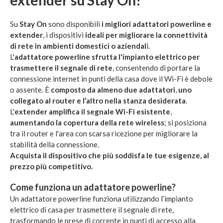
extender su Stay On!
Su
Stay On
sono disponibili
i migliori adattatori powerline e
extender
, i dispositivi
ideali per migliorare la connettività
di rete in ambienti domestici o aziendal
i.
L'
adattatore powerline sfrutta l'impianto elettrico per
trasmettere il segnale di rete
, consentendo di portare la
connessione internet in punti della casa dove il Wi-Fi è debole
o assente. È
composto da almeno due adattatori
,
uno
collegato al router e l’altro nella stanza desiderata
.
L'
extender amplifica il segnale Wi-Fi esistente
,
aumentando la copertura della rete wireless
; si posiziona
tra il router e l'area con scarsa ricezione per migliorare la
stabilità della connessione.
Acquista il dispositivo che più soddisfa le tue esigenze, al
prezzo più competitivo.
Come funziona un adattatore powerline?
Un adattatore powerline funziona utilizzando l’impianto
elettrico di casa per trasmettere il segnale di rete,
trasformando le prese di corrente in punti di accesso alla