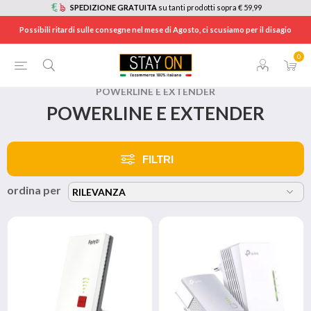
SPEDIZIONE GRATUITA
su tanti prodotti sopra € 59,99
Possibili ritardi sulle consegne nel mese di Agosto, ci scusiamo per il disagio
0
HOME
/
INFORMATICA
/
RETI E CONNETTIVITÁ
/
POWERLINE E EXTENDER
POWERLINE E EXTENDER
FILTRI
ordina per