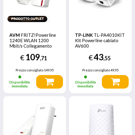
AVM
FRITZ!Powerline
TP-LINK
TL-PA4010KIT
1240E WLAN 1200
Kit Powerline cablato
Mbit/s Collegamento
AV600
ethernet LAN Wi-Fi
109
43
€
€
Rosso, Bianco 2 pezzo(i)
,71
,55
EX DEMO - Prodotto
nuovo imballo rovinato
Prezzo consigliato
149,95
Prezzo consigliato
49,95
Disponibilità
Disponibilità
immediata
immediata