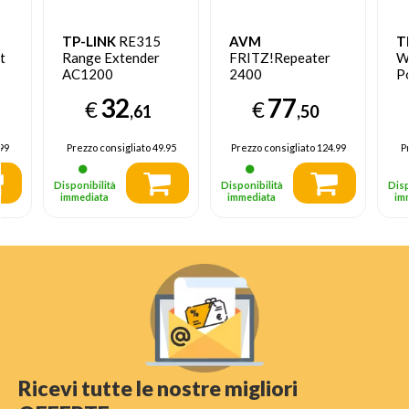
TP-LINK
RE315
AVM
T
t
Range Extender
FRITZ!Repeater
W
AC1200
2400
Po
-
A
32
77
€
€
,61
,50
99
Prezzo consigliato
49.95
Prezzo consigliato
124.99
P
Disponibilità
Disponibilità
Disp
immediata
immediata
im
Ricevi tutte le nostre migliori