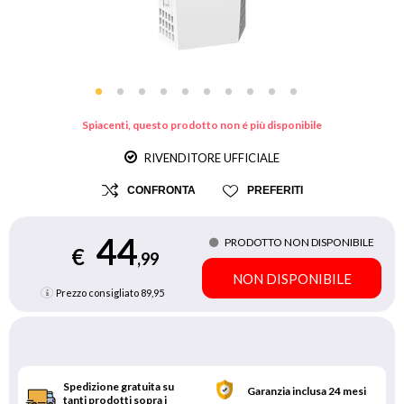
Spiacenti, questo prodotto non é più disponibile
RIVENDITORE UFFICIALE
CONFRONTA
PREFERITI
44
PRODOTTO NON DISPONIBILE
€
,99
NON DISPONIBILE
Prezzo consigliato
89,95
Spedizione gratuita su
Garanzia inclusa 24 mesi
tanti prodotti sopra i