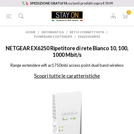
SPEDIZIONE GRATUITA
su tanti prodotti sopra € 59,99
0
HOME
/
INFORMATICA
/
RETI E CONNETTIVITÁ
/
POWERLINE E EXTENDER
/
EX6250100PES
NETGEAR
EX6250 Ripetitore di rete Bianco 10, 100,
1000 Mbit/s
Range extendere wifi ac1750mbi access point dual band wireless
Scopri tutte le caratteristiche