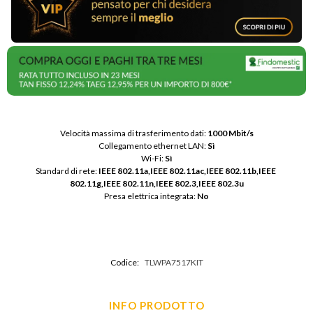
Velocità massima di trasferimento dati: 
1000 Mbit/s
Collegamento ethernet LAN: 
Sì
Wi-Fi: 
Sì
Standard di rete: 
IEEE 802.11a,IEEE 802.11ac,IEEE 802.11b,IEEE 
802.11g,IEEE 802.11n,IEEE 802.3,IEEE 802.3u
Presa elettrica integrata: 
No
Codice:
TLWPA7517KIT
INFO PRODOTTO