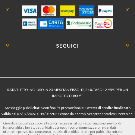
SEGUICI
RATA TUTTO INCLUSO IN 23 MESI TAN FISSO 12,24% TAEG 12,95% PER UN
IMPORTO DI 800€*
Messaggio pubblicitario con finalità promozionale. Offerta di credito finalizzato
valida dal 07/07/2026 al 15/01/2027 come da esempio rappresentativo: Prezzo del
bene € 800, Tan fisso 12,24% Taeg 12,95%, in 23 rate da € 40 costi accessori
Questo sito utilizza cookie tecnici necessari al corretto funzionamento, di
dell’offerta azzerati. Importo totale del credito € 800. Importo totale dovuto dal
funzionalità a fini statistici (dati aggregati) con anonimizzazione dei dati
utente, e previo tuo consenso, cookie di profilazione e per pubblicità mirata.
Consumatore € 920. Decorrenza media della prima rata a 90 giorni. Al fine di gestire