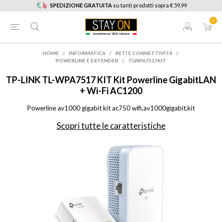
SPEDIZIONE GRATUITA
su tanti prodotti sopra € 59,99
0
HOME
/
INFORMATICA
/
RETI E CONNETTIVITÁ
/
POWERLINE E EXTENDER
/
TLWPA7517KIT
TP-LINK
TL-WPA7517 KIT Kit Powerline GigabitLAN
+ Wi-Fi AC1200
Powerline av1000 gigabit kit ac750 wifi,av1000gigabit,kit
Scopri tutte le caratteristiche