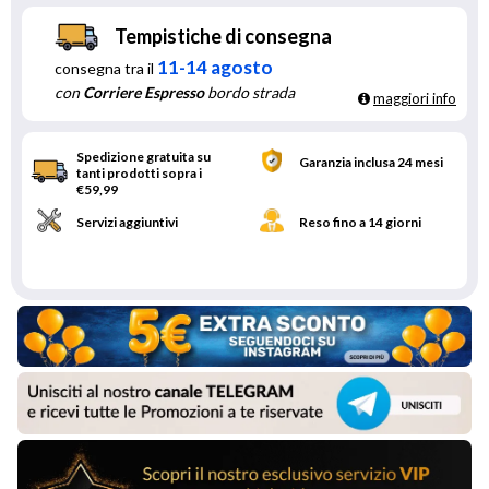
Tempistiche di consegna
11-14 agosto
consegna tra il
con
Corriere Espresso
bordo strada
maggiori info
Spedizione gratuita su
Garanzia inclusa 24 mesi
tanti prodotti sopra i
€59,99
Servizi aggiuntivi
Reso fino a 14 giorni