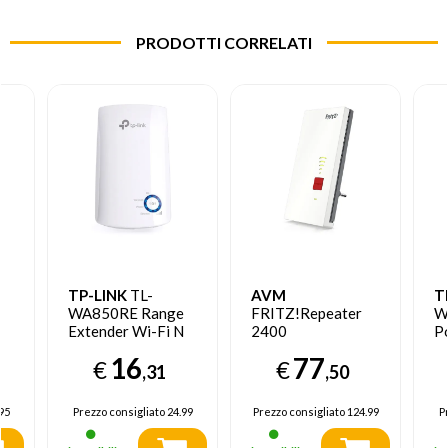
PRODOTTI CORRELATI
TP-LINK
TL-
AVM
T
WA850RE Range
FRITZ!Repeater
W
Extender Wi-Fi N
2400
Po
300Mbps
A
16
77
€
€
,31
,50
95
Prezzo consigliato
24.99
Prezzo consigliato
124.99
P