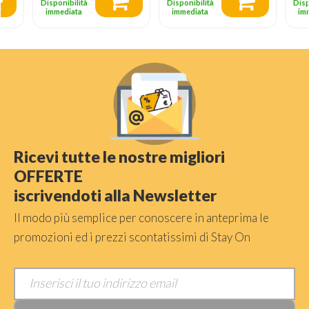
Disponibilità
Disponibilità
Disp
immediata
immediata
im
Ricevi tutte le nostre migliori
OFFERTE
iscrivendoti alla Newsletter
Il modo più semplice per conoscere in anteprima le
promozioni ed i prezzi scontatissimi di Stay On