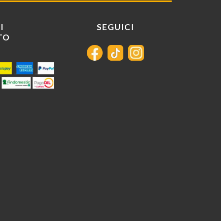
I
SEGUICI
TO