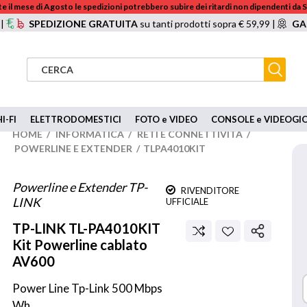
e il mese di Agosto le spedizioni potrebbero subire dei ritardi non dipendenti da
 |
SPEDIZIONE GRATUITA
su tanti prodotti sopra € 59,99 |
GA
I-FI
ELETTRODOMESTICI
FOTO e VIDEO
CONSOLE e VIDEOGI
HOME
/
INFORMATICA
/
RETI E CONNETTIVITÁ
/
POWERLINE E EXTENDER
/
TLPA4010KIT
Powerline e Extender TP-
RIVENDITORE
LINK
UFFICIALE
TP-LINK
TL-PA4010KIT
Kit Powerline cablato
AV600
Power Line Tp-Link 500 Mbps 
Wh