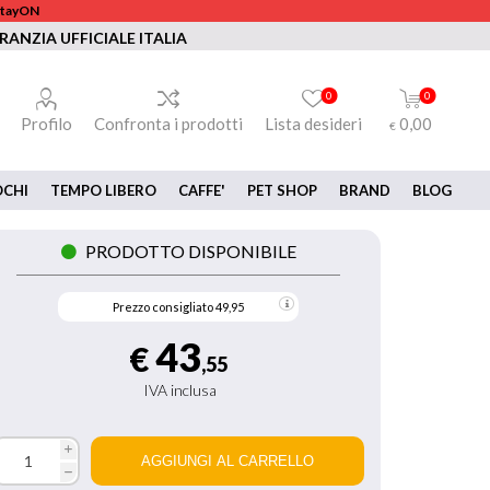
 StayON
RANZIA UFFICIALE ITALIA
0
0
Profilo
Confronta i prodotti
Lista desideri
0,00
€
OCHI
TEMPO LIBERO
CAFFE'
PET SHOP
BRAND
BLOG
PRODOTTO DISPONIBILE
Prezzo consigliato
49,95
43
€
,55
IVA inclusa
i
h