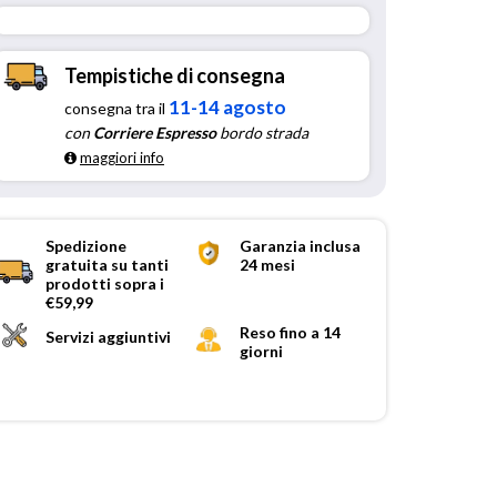
Tempistiche di consegna
11-14 agosto
consegna tra il
con
Corriere Espresso
bordo strada
maggiori info
Spedizione
Garanzia inclusa
gratuita su tanti
24 mesi
prodotti sopra i
€59,99
Reso fino a 14
Servizi aggiuntivi
giorni