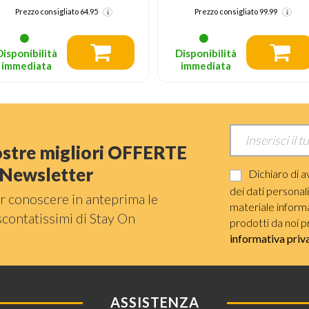
Prezzo consigliato
99.99
Disponibilità
Disponibilità
immediata
immediata
nostre migliori OFFERTE
a Newsletter
Dichiaro di a
dei dati personal
r conoscere in anteprima le
materiale informat
scontatissimi di Stay On
prodotti da noi p
informativa priv
ASSISTENZA