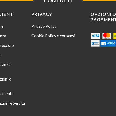
CONTATTI
LIENTI
PRIVACY
OPZIONI D
PAGAMEN
ine
Privacy Policy
enza
Cookie Policy e consensi
i recesso
e
aranzia
zioni di
gamento
zioni e Servizi