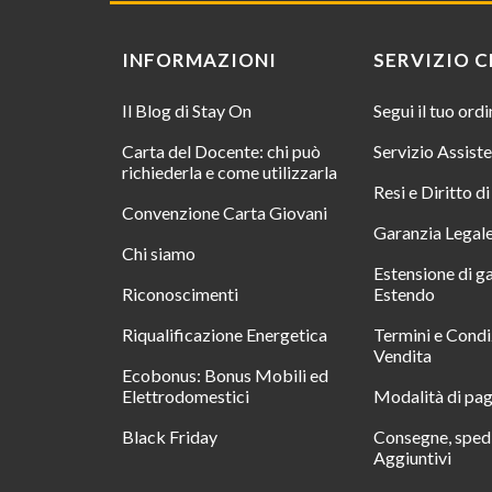
INFORMAZIONI
SERVIZIO C
Il Blog di Stay On
Segui il tuo ord
Carta del Docente: chi può
Servizio Assist
richiederla e come utilizzarla
Resi e Diritto d
Convenzione Carta Giovani
Garanzia Legal
Chi siamo
Estensione di g
Riconoscimenti
Estendo
Riqualificazione Energetica
Termini e Condi
Vendita
Ecobonus: Bonus Mobili ed
Elettrodomestici
Modalità di pa
Black Friday
Consegne, spedi
Aggiuntivi