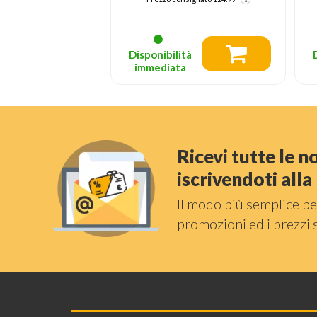
Prezzo consigliato
64.95
tà
Disponibilità
a
immediata
Ricevi tutte le 
iscrivendoti all
Il modo più semplice pe
promozioni ed i prezzi 