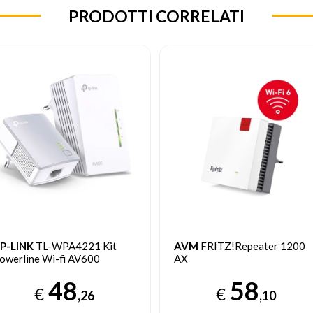
PRODOTTI CORRELATI
AVM
FRITZ!Repeater 1200
AVM
FRITZ!Repeater 600
X
29
€
58
,00
€
,10
Prezzo consigliato
49.99