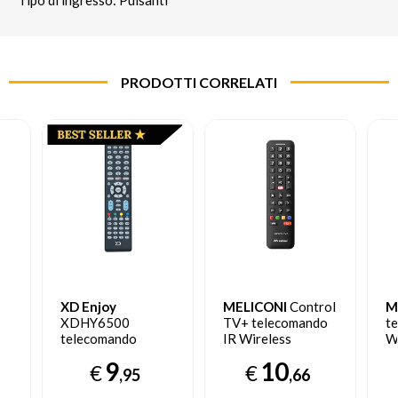
PRODOTTI CORRELATI
XD Enjoy
MELICONI
Control
M
XDHY6500
TV+ telecomando
t
telecomando
IR Wireless
W
Universale Nero
Pulsanti
Un
9
10
€
€
,95
,66