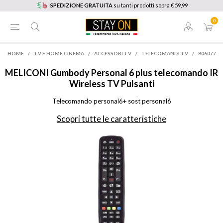
SPEDIZIONE GRATUITA
su tanti prodotti sopra € 59,99
0
HOME
/
TV E HOME CINEMA
/
ACCESSORI TV
/
TELECOMANDI TV
/
806077
MELICONI
Gumbody Personal 6 plus telecomando IR
Wireless TV Pulsanti
Telecomando personal6+ sost personal6
Scopri tutte le caratteristiche