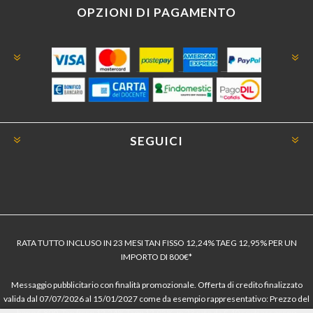
OPZIONI DI PAGAMENTO
SEGUICI
RATA TUTTO INCLUSO IN 23 MESI TAN FISSO 12,24% TAEG 12,95% PER UN
IMPORTO DI 800€*
Messaggio pubblicitario con finalità promozionale. Offerta di credito finalizzato
valida dal 07/07/2026 al 15/01/2027 come da esempio rappresentativo: Prezzo del
bene € 800, Tan fisso 12,24% Taeg 12,95%, in 23 rate da € 40 costi accessori