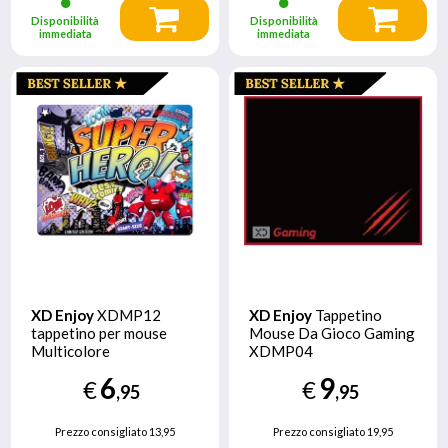
Disponibilità
Disponibilità
immediata
immediata
XD Enjoy
XDMP12
XD Enjoy
Tappetino
tappetino per mouse
Mouse Da Gioco Gaming
Multicolore
XDMP04
6
9
€
€
,95
,95
Prezzo consigliato
13,95
Prezzo consigliato
19,95