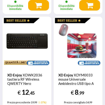
Disponibilità
Disponibilità
immediata
immediata
XD Enjoy
XDWK2036
XD Enjoy
XDYM0033
tastiera RF Wireless
mouse Universale
QWERTY Nero
Ambidestro USB tipo A
1200 DPI
12
8
€
€
,45
,99
Prezzo precedente 19,99
(-37%)
Prezzo consigliato
14,99