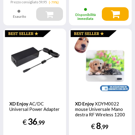
Prezzo consigliato
59,95
(-79%)
Disponibilità
Esaurito
immediata
XD Enjoy
AC/DC
XD Enjoy
XDYM0022
Universal Power Adapter
mouse Universale Mano
destra RF Wireless 1200
36
DPI
€
,99
8
€
,99