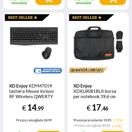
immediata
immediata
XD Enjoy
XDYM7059
XD Enjoy
tastiera Mouse incluso
XDKL8081BLK borsa
RF Wireless QWERTY
per notebook 39,6 cm
Italiano Nero
(15.6") Valigetta
14
17
€
€
ventiquattrore Nero
,99
,46
Prezzo consigliato
24,99
Prezzo precedente 19,95
(-12%)
Prezzo consigliato
49,95
(-65%)