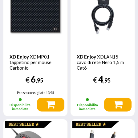
XD Enjoy
XDMP01
XD Enjoy
XDLAN15
tappetino per mouse
cavo di rete Nero 1,5 m
Carbonio
Cat6
6
4
€
€
,95
,95
Prezzo consigliato
13,95
Disponibilità
Disponibilità
immediata
immediata