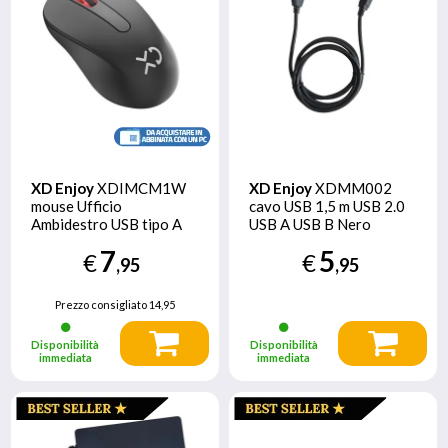
XD Enjoy
XDIMCM1W
XD Enjoy
XDMM002
mouse Ufficio
cavo USB 1,5 m USB 2.0
Ambidestro USB tipo A
USB A USB B Nero
1200 DPI
7
5
€
€
,95
,95
Prezzo consigliato
14,95
Disponibilità
Disponibilità
immediata
immediata