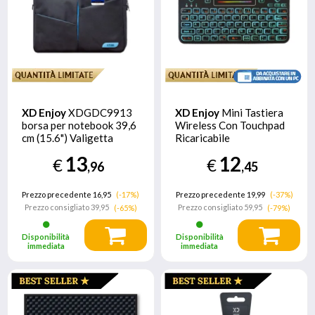
XD Enjoy
XDGDC9913
XD Enjoy
Mini Tastiera
borsa per notebook 39,6
Wireless Con Touchpad
cm (15.6") Valigetta
Ricaricabile
ventiquattrore Nero, Blu
13
12
€
€
,96
,45
Prezzo precedente 16,95
(-17%)
Prezzo precedente 19,99
(-37%)
Prezzo consigliato
39,95
Prezzo consigliato
59,95
(-65%)
(-79%)
Disponibilità
Disponibilità
immediata
immediata