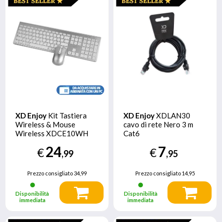
XD Enjoy
Kit Tastiera
XD Enjoy
XDLAN30
Wireless & Mouse
cavo di rete Nero 3 m
Wireless XDCE10WH
Cat6
24
7
€
€
,99
,95
Prezzo consigliato
34,99
Prezzo consigliato
14,95
Disponibilità
Disponibilità
immediata
immediata