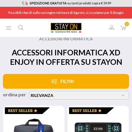
SPEDIZIONE GRATUITA
su tanti prodotti sopra € 59,99
Possibili ritardi sulle consegne nel mese di Agosto, ci scusiamo per il disagio
0
HOME
/
BRANDS
/
XD ENJOY
/
ACCESSORI INFORMATICA
ACCESSORI INFORMATICA XD
ENJOY IN OFFERTA SU STAYON
FILTRI
ordina per