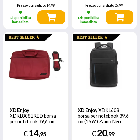
Prezzo consigliato
14,99
Prezzo consigliato
29,99
Disponibilità
Disponibilità
immediata
immediata
XD Enjoy
XD Enjoy
XDKL608
XDKL8081RED borsa
borsa per notebook 39,6
per notebook 39,6 cm
cm (15.6") Zaino Nero
(15.6") Valigetta
14
20
€
€
ventiquattrore Rosso
,95
,99