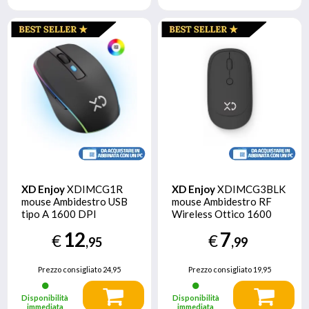
XD Enjoy
XDIMCG1R
XD Enjoy
XDIMCG3BLK
mouse Ambidestro USB
mouse Ambidestro RF
tipo A 1600 DPI
Wireless Ottico 1600
DPI
12
7
€
€
,95
,99
Prezzo consigliato
24,95
Prezzo consigliato
19,95
Disponibilità
Disponibilità
immediata
immediata