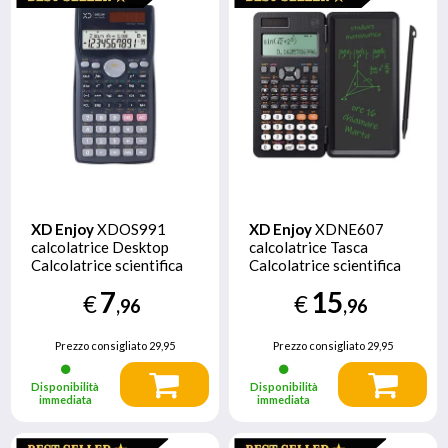
XD Enjoy
XDOS991
XD Enjoy
XDNE607
calcolatrice Desktop
calcolatrice Tasca
Calcolatrice scientifica
Calcolatrice scientifica
Nero
Nero
7
15
€
€
,96
,96
Prezzo consigliato
29,95
Prezzo consigliato
29,95
Disponibilità
Disponibilità
immediata
immediata