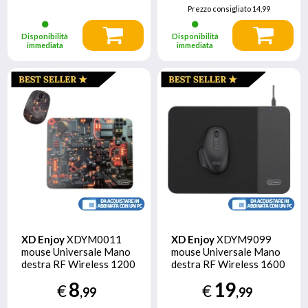
Prezzo consigliato
14,99
Disponibilità
Disponibilità
immediata
immediata
XD Enjoy
XDYM0011
XD Enjoy
XDYM9099
mouse Universale Mano
mouse Universale Mano
destra RF Wireless 1200
destra RF Wireless 1600
DPI
DPI
8
19
€
€
,99
,99