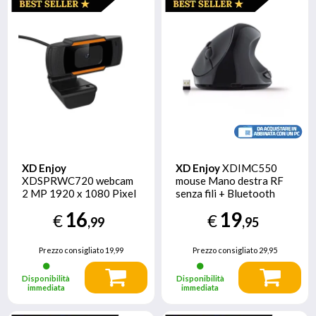
XD Enjoy
XD Enjoy
XDIMC550
XDSPRWC720 webcam
mouse Mano destra RF
2 MP 1920 x 1080 Pixel
senza fili + Bluetooth
USB Nero
1600 DPI
16
19
€
€
,99
,95
Prezzo consigliato
19,99
Prezzo consigliato
29,95
Disponibilità
Disponibilità
immediata
immediata