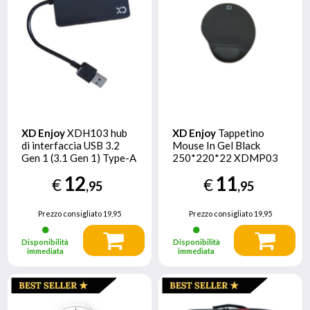
XD Enjoy
XDH103 hub
XD Enjoy
Tappetino
di interfaccia USB 3.2
Mouse In Gel Black
Gen 1 (3.1 Gen 1) Type-A
250*220*22 XDMP03
5000 Mbit/s Nero
12
11
€
€
,95
,95
Prezzo consigliato
19,95
Prezzo consigliato
19,95
Disponibilità
Disponibilità
immediata
immediata