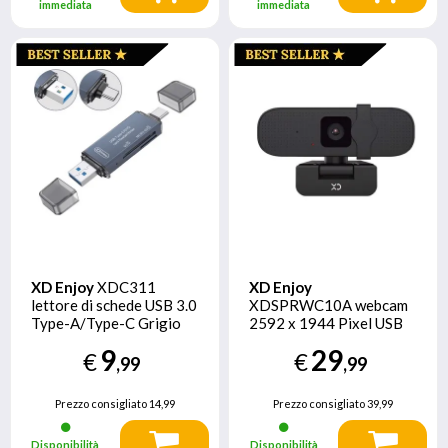
immediata
immediata
XD Enjoy
XDC311
XD Enjoy
lettore di schede USB 3.0
XDSPRWC10A webcam
Type-A/Type-C Grigio
2592 x 1944 Pixel USB
Nero
9
29
€
€
,99
,99
Prezzo consigliato
14,99
Prezzo consigliato
39,99
Disponibilità
Disponibilità