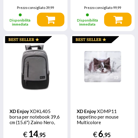
Prezzo consigliato
39,99
Prezzo consigliato
99,99
Disponibilità
Disponibilità
immediata
immediata
XD Enjoy
XDKL405
XD Enjoy
XDMP11
borsa per notebook 39,6
tappetino per mouse
cm (15.6") Zaino Nero,
Multicolore
Grigio
14
6
€
€
,95
,95