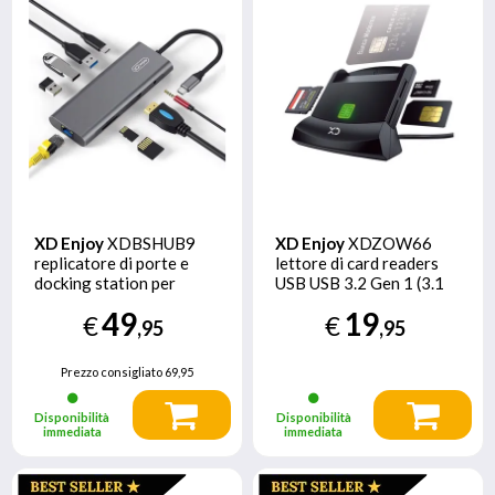
XD Enjoy
XDBSHUB9
XD Enjoy
XDZOW66
replicatore di porte e
lettore di card readers
docking station per
USB USB 3.2 Gen 1 (3.1
laptop Cablato USB 3.2
Gen 1) Nero
49
19
€
€
Gen 1 (3.1 Gen 1) Type-C
,95
,95
Grigio
Prezzo consigliato
69,95
Disponibilità
Disponibilità
immediata
immediata