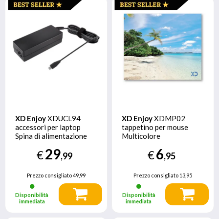
XD Enjoy
XDUCL94
XD Enjoy
XDMP02
accessori per laptop
tappetino per mouse
Spina di alimentazione
Multicolore
29
6
€
€
,99
,95
Prezzo consigliato
49,99
Prezzo consigliato
13,95
Disponibilità
Disponibilità
immediata
immediata