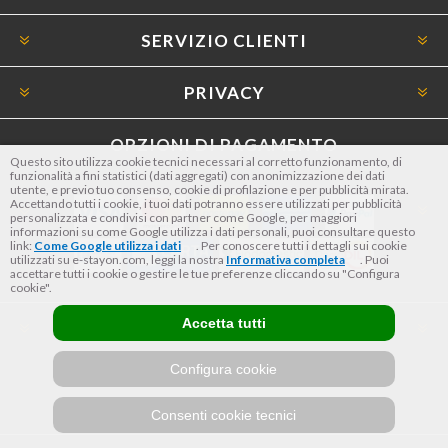
SERVIZIO CLIENTI
PRIVACY
OPZIONI DI PAGAMENTO
Questo sito utilizza cookie tecnici necessari al corretto funzionamento, di
funzionalità a fini statistici (dati aggregati) con anonimizzazione dei dati
utente, e previo tuo consenso, cookie di profilazione e per pubblicità mirata.
Accettando tutti i cookie, i tuoi dati potranno essere utilizzati per pubblicità
personalizzata e condivisi con partner come Google, per maggiori
informazioni su come Google utilizza i dati personali, puoi consultare questo
link:
Come Google utilizza i dati
. Per conoscere tutti i dettagli sui cookie
utilizzati su e-stayon.com, leggi la nostra
Informativa completa
. Puoi
accettare tutti i cookie o gestire le tue preferenze cliccando su "Configura
cookie".
Accetta tutti
SEGUICI
Configura cookie
Consenti cookie tecnici