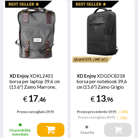
XD Enjoy
XDKL2401
XD Enjoy
XDGDC8218
borsa per laptop 39,6 cm
borsa per notebook 39,6
(15.6") Zaino Marrone,
cm (15.6") Zaino Grigio
Grigio
17
13
€
€
,46
,96
Prezzo consigliato
29,95
Prezzo precedente 19,95
(-30%)
Prezzo consigliato
49,95
(-72%)
Disponibilità
Esaurito
immediata