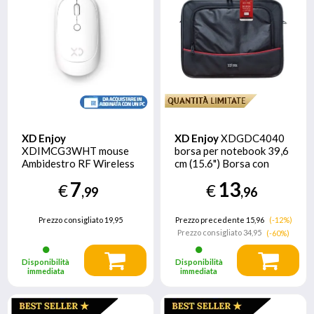
XD Enjoy
XD Enjoy
XDGDC4040
XDIMCG3WHT mouse
borsa per notebook 39,6
Ambidestro RF Wireless
cm (15.6") Borsa con
Ottico 1600 DPI
caricamento dall'alto
7
13
€
€
Nero, Rosso
,99
,96
Prezzo consigliato
19,95
Prezzo precedente 15,96
(-12%)
Prezzo consigliato
34,95
(-60%)
Disponibilità
Disponibilità
immediata
immediata