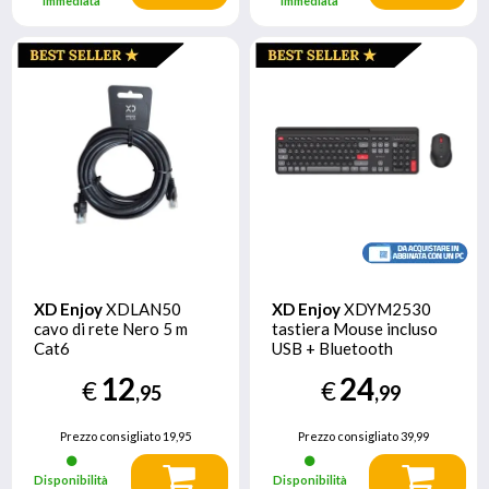
immediata
immediata
XD Enjoy
XDLAN50
XD Enjoy
XDYM2530
cavo di rete Nero 5 m
tastiera Mouse incluso
Cat6
USB + Bluetooth
QWERTY Italiano Nero,
12
24
€
€
Grigio, Rosso
,95
,99
Prezzo consigliato
19,95
Prezzo consigliato
39,99
Disponibilità
Disponibilità