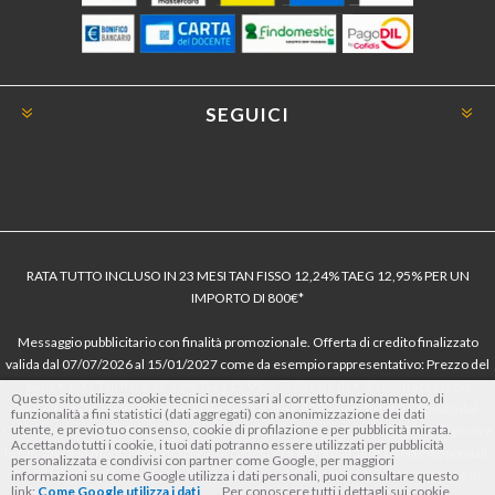
SEGUICI
RATA TUTTO INCLUSO IN 23 MESI TAN FISSO 12,24% TAEG 12,95% PER UN
IMPORTO DI 800€*
Messaggio pubblicitario con finalità promozionale. Offerta di credito finalizzato
valida dal 07/07/2026 al 15/01/2027 come da esempio rappresentativo: Prezzo del
bene € 800, Tan fisso 12,24% Taeg 12,95%, in 23 rate da € 40 costi accessori
Questo sito utilizza cookie tecnici necessari al corretto funzionamento, di
dell’offerta azzerati. Importo totale del credito € 800. Importo totale dovuto dal
funzionalità a fini statistici (dati aggregati) con anonimizzazione dei dati
utente, e previo tuo consenso, cookie di profilazione e per pubblicità mirata.
Consumatore € 920. Decorrenza media della prima rata a 90 giorni. Al fine di gestire
Accettando tutti i cookie, i tuoi dati potranno essere utilizzati per pubblicità
le tue spese in modo responsabile e di conoscere eventuali altre offerte disponibili,
personalizzata e condivisi con partner come Google, per maggiori
Findomestic ti ricorda, prima di sottoscrivere il contratto, di prendere visione di
informazioni su come Google utilizza i dati personali, puoi consultare questo
link:
Come Google utilizza i dati
. Per conoscere tutti i dettagli sui cookie