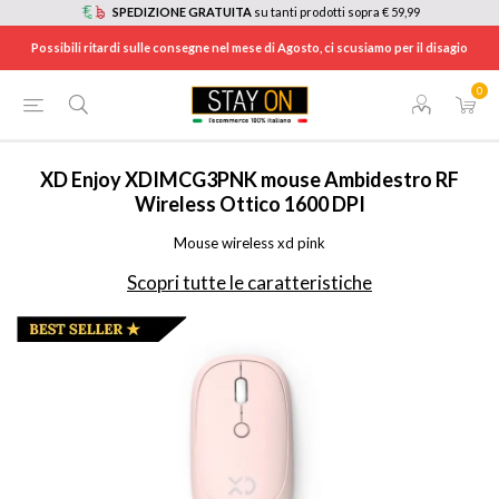
SPEDIZIONE GRATUITA
su tanti prodotti sopra € 59,99
Possibili ritardi sulle consegne nel mese di Agosto, ci scusiamo per il disagio
0
HOME
/
INFORMATICA
/
ACCESSORI INFORMATICA
/
MOUSE - TAVOLETTE GRAFICHE
/
XDIMCG3PNK
XD Enjoy
XDIMCG3PNK mouse Ambidestro RF
Wireless Ottico 1600 DPI
Mouse wireless xd pink
Scopri tutte le caratteristiche