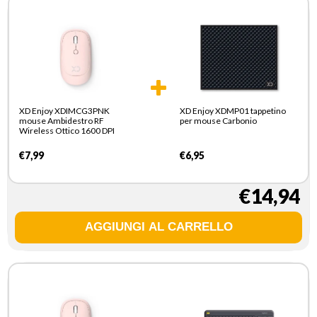
XD Enjoy XDIMCG3PNK
XD Enjoy XDMP01 tappetino
mouse Ambidestro RF
per mouse Carbonio
Wireless Ottico 1600 DPI
€7,99
€6,95
€14,94