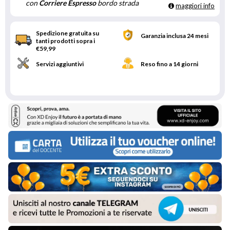
con
Corriere Espresso
bordo strada
maggiori info
Spedizione gratuita su
Garanzia inclusa 24 mesi
tanti prodotti sopra i
€59,99
Servizi aggiuntivi
Reso fino a 14 giorni