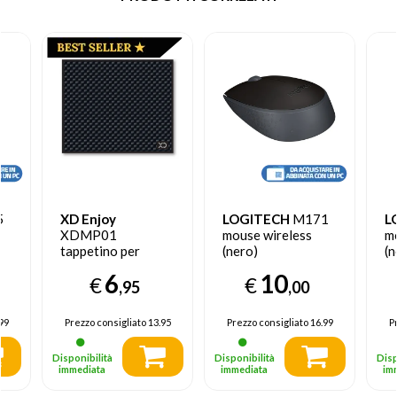
5
XD Enjoy
LOGITECH
M171
L
XDMP01
mouse wireless
m
tappetino per
(nero)
(n
mouse Carbonio
6
10
€
€
,95
,00
99
Prezzo consigliato
13.95
Prezzo consigliato
16.99
P
Disponibilità
Disponibilità
Disp
immediata
immediata
im