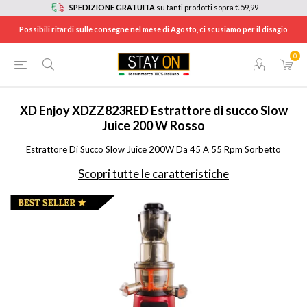
SPEDIZIONE GRATUITA
su tanti prodotti sopra € 59,99
Possibili ritardi sulle consegne nel mese di Agosto, ci scusiamo per il disagio
0
HOME
/
ELETTRODOMESTICI
/
ELETTRODOMESTICI DA CUCINA
/
CENTRIFUGHE E ESTRATTORI DI SUCCO
/
XDZZ823RED
XD Enjoy
XDZZ823RED Estrattore di succo Slow
Juice 200 W Rosso
Estrattore Di Succo Slow Juice 200W Da 45 A 55 Rpm Sorbetto
Scopri tutte le caratteristiche