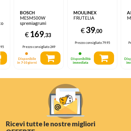
BOSCH
MOULINEX
A
MESM500W
FRUTELIA
M
co
spremiagrumi
39
W
Estrattore di succo
€
,00
169
€
150 W Nero,
,33
Bianco
Prezzo consigliato
79.95
P
.95
Prezzo consigliato
249
Disponibile
Disponibilità
Disp
in 7‑10 giorni
immediata
im
Ricevi tutte le nostre migliori