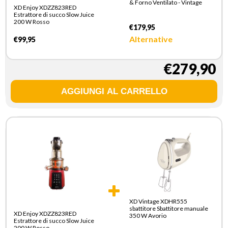
& Forno Ventilato - Vintage
XD Enjoy XDZZ823RED
Estrattore di succo Slow Juice
200 W Rosso
€179,95
Alternative
€99,95
€279,90
XD Vintage XDHR555
sbattitore Sbattitore manuale
XD Enjoy XDZZ823RED
350 W Avorio
Estrattore di succo Slow Juice
200 W Rosso