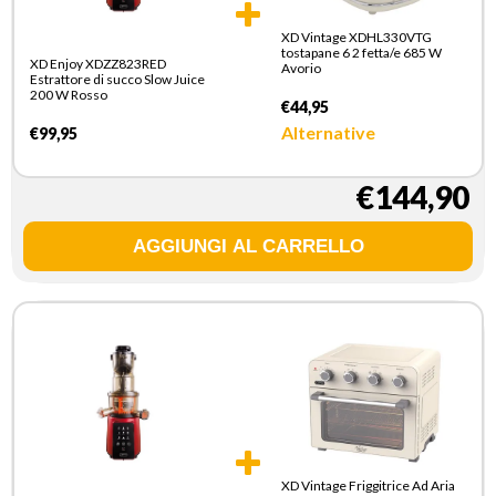
XD Vintage XDHL330VTG
tostapane 6 2 fetta/e 685 W
XD Enjoy XDZZ823RED
Avorio
Estrattore di succo Slow Juice
200 W Rosso
€44,95
Alternative
€99,95
€144,90
XD Vintage Friggitrice Ad Aria