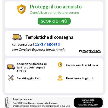
Proteggi il tuo acquisto
Consigliato per un futuro sereno
SCOPRI DI PIÙ
Tempistiche di consegna
12-17 agosto
consegna tra il
con
Corriere Espresso
bordo strada
maggiori info
Spedizione gratuita su
Garanzia inclusa 24 mesi
tanti prodotti sopra i
€59,99
Servizi aggiuntivi
Reso fino a 14 giorni