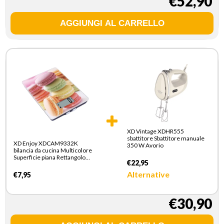
€52,90
XD Vintage XDHR555
sbattitore Sbattitore manuale
XD Enjoy XDCAM9332K
350 W Avorio
bilancia da cucina Multicolore
Superficie piana Rettangolo
€22,95
Bilancia da cucina elettronica
Alternative
€7,95
€30,90