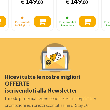
149
149
€
€
KSC01EGMWW
inossidabile
in
,00
,00
a
Superficie piana
Bi
Rotondo Bilancia
p
da cucina
Bi
elettronica
el
Disponibile
Disponibilità
Disp
in 5‑7 giorni
immediata
im
Ricevi tutte le nostre migliori
OFFERTE
iscrivendoti alla Newsletter
Il modo più semplice per conoscere in anteprima le
promozioni ed i prezzi scontatissimi di Stay On