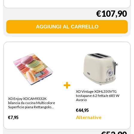
€107,90
XD Vintage XDHL330VTG
tostapane 6 2 fetta/e 685 W
XD Enjoy XDCAM9332K
Avorio
bilancia da cucina Multicolore
Superficie piana Rettangolo
€44,95
Bilancia da cucina elettronica
Alternative
€7,95