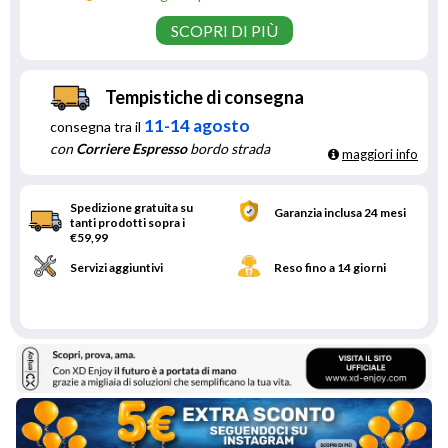
SCOPRI DI PIÙ
Tempistiche di consegna
11-14 agosto
consegna tra il
con
Corriere Espresso
bordo strada
maggiori info
Spedizione gratuita su
Garanzia inclusa 24 mesi
tanti prodotti sopra i
€59,99
Servizi aggiuntivi
Reso fino a 14 giorni