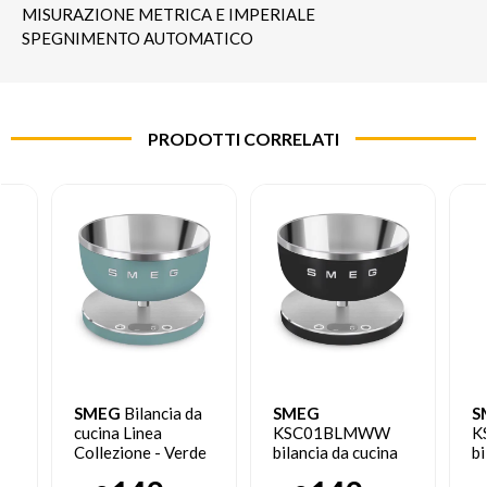
MISURAZIONE METRICA E IMPERIALE
SPEGNIMENTO AUTOMATICO
PRODOTTI CORRELATI
SMEG
Bilancia da
SMEG
S
cucina Linea
KSC01BLMWW
K
Collezione - Verde
bilancia da cucina
bi
Smeraldo Opaco -
Nero, Acciaio
Ac