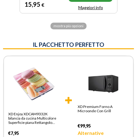
15
,95
€
Maggiori info
mostra più opzioni
IL PACCHETTO PERFETTO
XD Premium Forno A
Microonde Con Grill
XD Enjoy XDCAM9332K
bilancia da cucina Multicolore
Superficie piana Rettangolo
€99,95
Bilancia da cucina elettronica
Alternative
€7,95