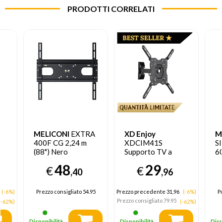
PRODOTTI CORRELATI
MELICONI
EXTRA
XD Enjoy
M
400F CG 2,24 m
XDCIM41S
Sl
(88") Nero
Supporto TV a
6
parete 139,7 cm
(8
48
29
€
€
(55") Nero
,40
,96
(-6%)
Prezzo consigliato
54.95
Prezzo precedente 31,96
(-6%)
P
Prezzo consigliato
79.95
(-62%)
(-62%)
Disponibilità
Disponibilità
Disp