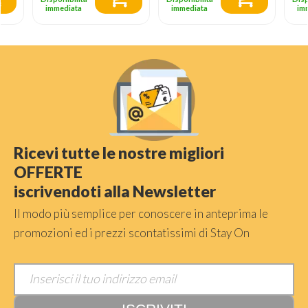
immediata
immediata
im
Ricevi tutte le nostre migliori
OFFERTE
iscrivendoti alla Newsletter
Il modo più semplice per conoscere in anteprima le
promozioni ed i prezzi scontatissimi di Stay On