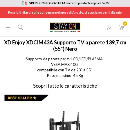
SPEDIZIONE GRATUITA
su tanti prodotti sopra € 59,99
Possibili ritardi sulle consegne nel mese di Agosto, ci scusiamo per il disagio
0
HOME
/
TV E HOME CINEMA
/
ACCESSORI TV
/
SUPPORTI TV
/
XDCIM43A
XD Enjoy
XDCIM43A Supporto TV a parete 139,7 cm
(55") Nero
Supporto da parete per tv LCD/LED/PLASMA, 

VESA MAX 400, 

compatibile con TV da 23" a 55" 

Peso massimo  45 Kg
Scopri tutte le caratteristiche