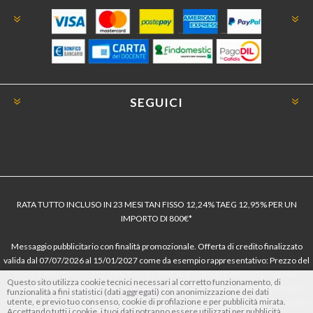
SEGUICI
RATA TUTTO INCLUSO IN 23 MESI TAN FISSO 12,24% TAEG 12,95% PER UN
IMPORTO DI 800€*
Messaggio pubblicitario con finalità promozionale. Offerta di credito finalizzato
valida dal 07/07/2026 al 15/01/2027 come da esempio rappresentativo: Prezzo del
bene € 800, Tan fisso 12,24% Taeg 12,95%, in 23 rate da € 40 costi accessori
Questo sito utilizza cookie tecnici necessari al corretto funzionamento, di
dell’offerta azzerati. Importo totale del credito € 800. Importo totale dovuto dal
funzionalità a fini statistici (dati aggregati) con anonimizzazione dei dati
utente, e previo tuo consenso, cookie di profilazione e per pubblicità mirata.
Consumatore € 920. Decorrenza media della prima rata a 90 giorni. Al fine di gestire
Accettando tutti i cookie, i tuoi dati potranno essere utilizzati per pubblicità