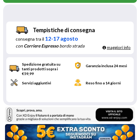
Tempistiche di consegna
12-17 agosto
consegna tra il
con
Corriere Espresso
bordo strada
maggiori info
Spedizione gratuita su
Garanzia inclusa 24 mesi
tanti prodotti sopra i
€59,99
Servizi aggiuntivi
Reso fino a 14 giorni