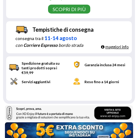
SCOPRI DI PIÙ
Tempistiche di consegna
11-14 agosto
consegna tra il
con
Corriere Espresso
bordo strada
maggiori info
Spedizione gratuita su
Garanzia inclusa 24 mesi
tanti prodotti sopra i
€59,99
Servizi aggiuntivi
Reso fino a 14 giorni