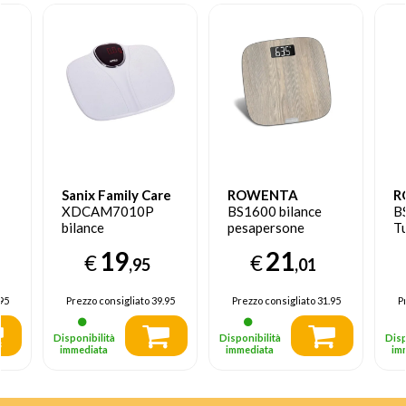
Sanix Family Care
ROWENTA
R
XDCAM7010P
BS1600 bilance
B
bilance
pesapersone
Tu
pesapersone
Quadrato Legno
p
19
21
€
€
Quadrato Bianco
Bilancia
el
,95
,01
Bilancia
pesapersone
pesapersone
elettronica
95
Prezzo consigliato
39.95
Prezzo consigliato
31.95
P
elettronica
Disponibilità
Disponibilità
Disp
immediata
immediata
im