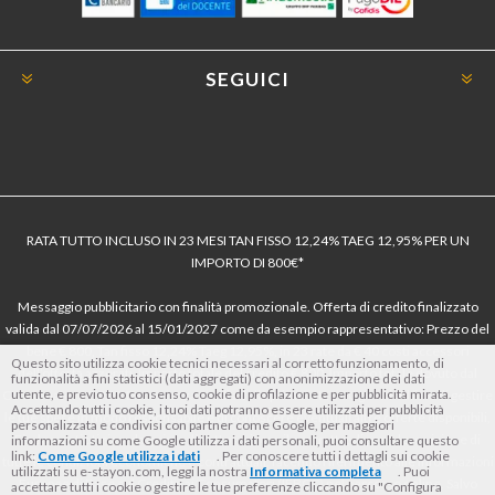
SEGUICI
RATA TUTTO INCLUSO IN 23 MESI TAN FISSO 12,24% TAEG 12,95% PER UN
IMPORTO DI 800€*
Messaggio pubblicitario con finalità promozionale. Offerta di credito finalizzato
valida dal 07/07/2026 al 15/01/2027 come da esempio rappresentativo: Prezzo del
bene € 800, Tan fisso 12,24% Taeg 12,95%, in 23 rate da € 40 costi accessori
Questo sito utilizza cookie tecnici necessari al corretto funzionamento, di
dell’offerta azzerati. Importo totale del credito € 800. Importo totale dovuto dal
funzionalità a fini statistici (dati aggregati) con anonimizzazione dei dati
utente, e previo tuo consenso, cookie di profilazione e per pubblicità mirata.
Consumatore € 920. Decorrenza media della prima rata a 90 giorni. Al fine di gestire
Accettando tutti i cookie, i tuoi dati potranno essere utilizzati per pubblicità
le tue spese in modo responsabile e di conoscere eventuali altre offerte disponibili,
personalizzata e condivisi con partner come Google, per maggiori
Findomestic ti ricorda, prima di sottoscrivere il contratto, di prendere visione di
informazioni su come Google utilizza i dati personali, puoi consultare questo
link:
Come Google utilizza i dati
. Per conoscere tutti i dettagli sui cookie
tutte le condizioni economiche e contrattuali, facendo riferimento alle Informazioni
utilizzati su e-stayon.com, leggi la nostra
Informativa completa
. Puoi
Europee di Base sul Credito ai Consumatori (IEBCC) nel percorso online. Salvo
accettare tutti i cookie o gestire le tue preferenze cliccando su "Configura