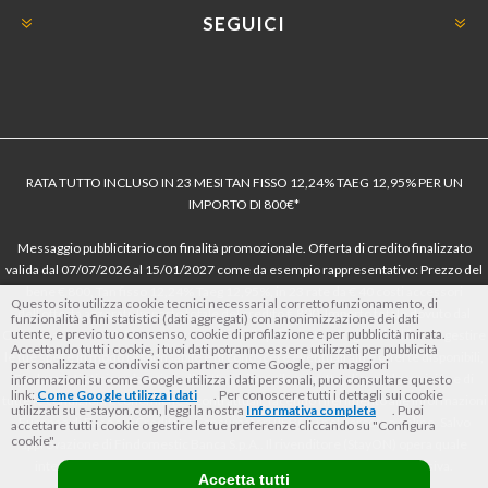
SEGUICI
RATA TUTTO INCLUSO IN 23 MESI TAN FISSO 12,24% TAEG 12,95% PER UN
IMPORTO DI 800€*
Messaggio pubblicitario con finalità promozionale. Offerta di credito finalizzato
valida dal 07/07/2026 al 15/01/2027 come da esempio rappresentativo: Prezzo del
bene € 800, Tan fisso 12,24% Taeg 12,95%, in 23 rate da € 40 costi accessori
Questo sito utilizza cookie tecnici necessari al corretto funzionamento, di
dell’offerta azzerati. Importo totale del credito € 800. Importo totale dovuto dal
funzionalità a fini statistici (dati aggregati) con anonimizzazione dei dati
utente, e previo tuo consenso, cookie di profilazione e per pubblicità mirata.
Consumatore € 920. Decorrenza media della prima rata a 90 giorni. Al fine di gestire
Accettando tutti i cookie, i tuoi dati potranno essere utilizzati per pubblicità
le tue spese in modo responsabile e di conoscere eventuali altre offerte disponibili,
personalizzata e condivisi con partner come Google, per maggiori
Findomestic ti ricorda, prima di sottoscrivere il contratto, di prendere visione di
informazioni su come Google utilizza i dati personali, puoi consultare questo
link:
Come Google utilizza i dati
. Per conoscere tutti i dettagli sui cookie
tutte le condizioni economiche e contrattuali, facendo riferimento alle Informazioni
utilizzati su e-stayon.com, leggi la nostra
Informativa completa
. Puoi
Europee di Base sul Credito ai Consumatori (IEBCC) nel percorso online. Salvo
accettare tutti i cookie o gestire le tue preferenze cliccando su "Configura
cookie".
approvazione di Findomestic Banca S.p.A.. Il rivenditore (StayON) opera quale
intermediario del credito per Findomestic Banca S.p.A., non in esclusiva.
Accetta tutti