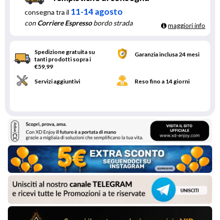
11-14 agosto
consegna tra il
con
Corriere Espresso
bordo strada
maggiori info
Spedizione gratuita su
Garanzia inclusa 24 mesi
tanti prodotti sopra i
€59,99
Servizi aggiuntivi
Reso fino a 14 giorni