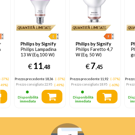
y
Philips by Signify
Philips by Signify
Ph
a
Philips Lampadina
Philips Faretto 4,7
Ph
13 W (Eq.100 W)
W (Eq. 50 W)
g
A67 E27
PAR16 GU10
11
7
€
€
,48
,45
(-37%)
Prezzo precedente 18,36
(-37%)
Prezzo precedente 11,92
(-37%)
Prezz
Prezzo consigliato
22.95
Prezzo consigliato
18.95
Prezz
-49%)
(-49%)
(-60%)
Disponibilità
Disponibilità
Disp
immediata
immediata
im