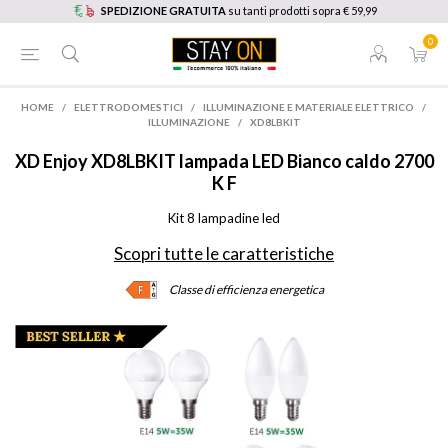
SPEDIZIONE GRATUITA
su tanti prodotti sopra € 59,99
0
HOME
/
ELETTRODOMESTICI
/
ILLUMINAZIONE E MATERIALE ELETTRICO
/
ILLUMINAZIONE
/
XD8LBKIT
XD Enjoy
XD8LBKIT lampada LED Bianco caldo 2700
K F
Kit 8 lampadine led
Scopri tutte le caratteristiche
Classe di efficienza energetica