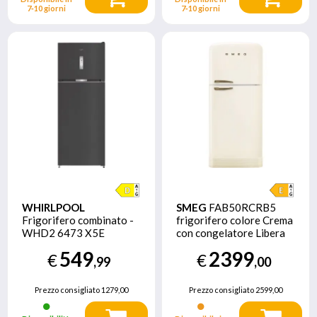
7‑10 giorni
7‑10 giorni
WHIRLPOOL
SMEG
FAB50RCRB5
Frigorifero combinato -
frigorifero colore Crema
WHD2 6473 X5E
con congelatore Libera
installazione 524 L E
549
2399
€
€
,99
,00
Prezzo consigliato
1279,00
Prezzo consigliato
2599,00