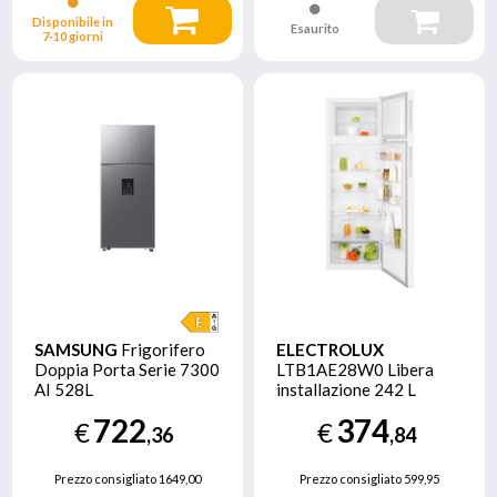
Disponibile in
Esaurito
7‑10 giorni
SAMSUNG
Frigorifero
ELECTROLUX
Doppia Porta Serie 7300
LTB1AE28W0 Libera
AI 528L
installazione 242 L
RT53DG7B14S9EF
Bianco
722
374
€
€
,36
,84
Prezzo consigliato
1649,00
Prezzo consigliato
599,95