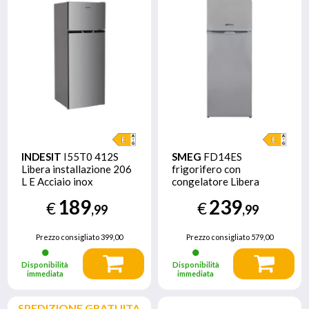
INDESIT
I55T0 412S
SMEG
FD14ES
Libera installazione 206
frigorifero con
L E Acciaio inox
congelatore Libera
installazione 213 L E
189
239
€
€
Argento
,99
,99
Prezzo consigliato
399,00
Prezzo consigliato
579,00
Disponibilità
Disponibilità
immediata
immediata
SPEDIZIONE GRATUITA