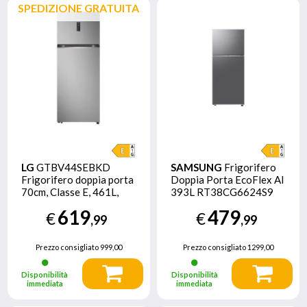
SPEDIZIONE GRATUITA
LG
GTBV44SEBKD
SAMSUNG
Frigorifero
Frigorifero doppia porta
Doppia Porta EcoFlex AI
70cm, Classe E, 461L,
393L RT38CG6624S9
Door & Linear Cooling,
619
479
€
€
Argento
,99
,99
Prezzo consigliato
999,00
Prezzo consigliato
1299,00
Disponibilità
Disponibilità
immediata
immediata