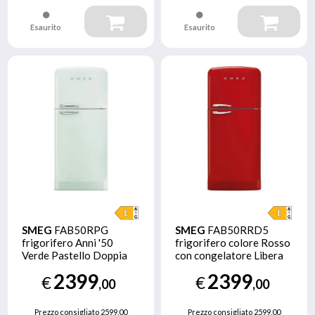
Esaurito
Esaurito
SMEG
FAB50RPG
SMEG
FAB50RRD5
frigorifero Anni '50
frigorifero colore Rosso
Verde Pastello Doppia
con congelatore Libera
porta
installazione 524 L E
2399
2399
€
€
,00
,00
Prezzo consigliato
2599,00
Prezzo consigliato
2599,00