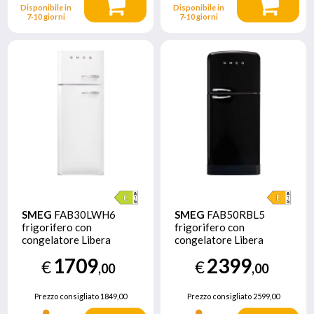
Disponibile in
Disponibile in
7‑10 giorni
7‑10 giorni
SMEG
FAB30LWH6
SMEG
FAB50RBL5
frigorifero con
frigorifero con
congelatore Libera
congelatore Libera
installazione 294 L C
installazione 524 L E
1709
2399
€
€
Bianco
Nero
,00
,00
Prezzo consigliato
1849,00
Prezzo consigliato
2599,00