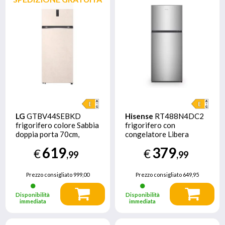
LG
GTBV44SEBKD
Hisense
RT488N4DC2
frigorifero colore Sabbia
frigorifero con
doppia porta 70cm,
congelatore Libera
Classe E, 461L, Door &
installazione 381 L E
619
379
€
€
Linear Cooling
Argento
,99
,99
Prezzo consigliato
999,00
Prezzo consigliato
649,95
Disponibilità
Disponibilità
immediata
immediata