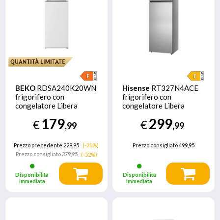
BEKO
RDSA240K20WN
Hisense
RT327N4ACE
frigorifero con
frigorifero con
congelatore Libera
congelatore Libera
installazione 223 L F
installazione 249 L E
179
299
€
€
Bianco
Grigio
,99
,99
Prezzo precedente 229,95
(-21%)
Prezzo consigliato
499,95
Prezzo consigliato
379,95
(-52%)
Disponibilità
Disponibilità
immediata
immediata