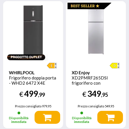
WHIRLPOOL
XD Enjoy
Frigorifero doppia porta
XD2PMRF265DSI
- WHD2 6472 X4E
frigorifero con
congelatore Libera
499
349
€
€
installazione 255 L D
,99
,95
Argento
Prezzo consigliato
979,95
Prezzo consigliato
549,95
Disponibilità
Disponibilità
immediata
immediata