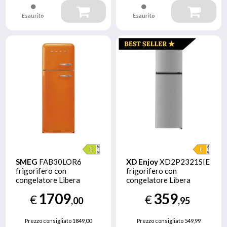
Esaurito
Esaurito
SMEG
FAB30LOR6
XD Enjoy
XD2P2321SIE
frigorifero con
frigorifero con
congelatore Libera
congelatore Libera
installazione 294 L C
installazione 247 L E
1709
359
€
€
Arancione
Argento
,00
,95
Prezzo consigliato
1849,00
Prezzo consigliato
549,99