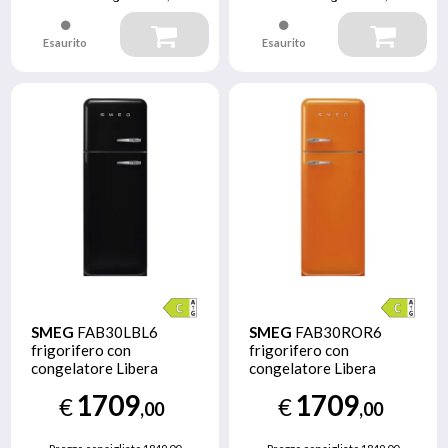
Esaurito
Esaurito
SMEG
FAB30LBL6
SMEG
FAB30ROR6
frigorifero con
frigorifero con
congelatore Libera
congelatore Libera
installazione 294 L C
installazione 294 L C
1709
1709
€
€
Nero
Arancione
,00
,00