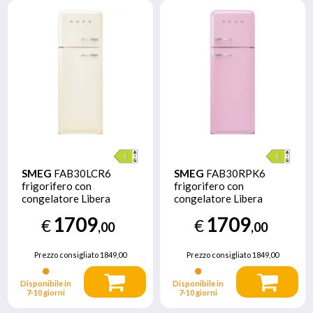
SMEG
FAB30LCR6
SMEG
FAB30RPK6
frigorifero con
frigorifero con
congelatore Libera
congelatore Libera
installazione 294 L C
installazione 294 L C
1709
1709
€
€
Crema
Rosa
,00
,00
Prezzo consigliato
1849,00
Prezzo consigliato
1849,00
Disponibile in
Disponibile in
7‑10 giorni
7‑10 giorni