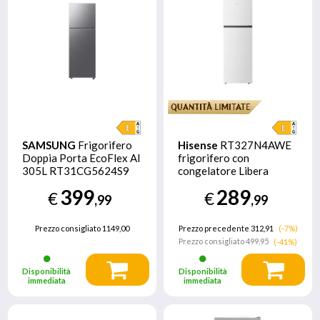
SAMSUNG
Frigorifero
Hisense
RT327N4AWE
Doppia Porta EcoFlex AI
frigorifero con
305L RT31CG5624S9
congelatore Libera
installazione 249 L E
399
289
€
€
Bianco
,99
,99
Prezzo consigliato
1149,00
Prezzo precedente 312,91
(-7%)
Prezzo consigliato
499,95
(-41%)
Disponibilità
Disponibilità
immediata
immediata