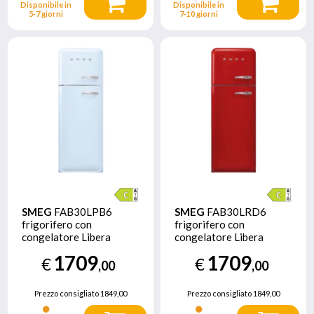
Disponibile in
Disponibile in
5‑7 giorni
7‑10 giorni
SMEG
FAB30LPB6
SMEG
FAB30LRD6
frigorifero con
frigorifero con
congelatore Libera
congelatore Libera
installazione 294 L C Blu
installazione 294 L C
1709
1709
€
€
Rosso
,00
,00
Prezzo consigliato
1849,00
Prezzo consigliato
1849,00