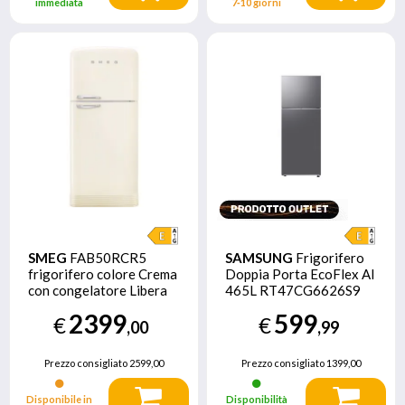
immediata
7‑10 giorni
SMEG
FAB50RCR5
SAMSUNG
Frigorifero
frigorifero colore Crema
Doppia Porta EcoFlex AI
con congelatore Libera
465L RT47CG6626S9
installazione 523,9 L E
2399
599
€
€
,00
,99
Prezzo consigliato
2599,00
Prezzo consigliato
1399,00
Disponibile in
Disponibilità