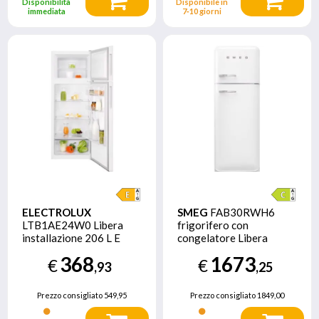
Disponibilità
Disponibile in
immediata
7‑10 giorni
ELECTROLUX
SMEG
FAB30RWH6
LTB1AE24W0 Libera
frigorifero con
installazione 206 L E
congelatore Libera
Bianco
installazione 294 L C
368
1673
€
€
Bianco
,93
,25
Prezzo consigliato
549,95
Prezzo consigliato
1849,00