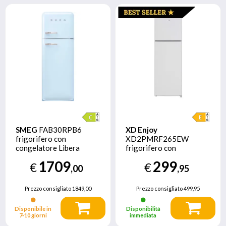
SMEG
FAB30RPB6
XD Enjoy
frigorifero con
XD2PMRF265EW
congelatore Libera
frigorifero con
installazione 294 L C Blu
congelatore Libera
1709
299
€
€
installazione 255 L E
,00
,95
Bianco
Prezzo consigliato
1849,00
Prezzo consigliato
499,95
Disponibile in
Disponibilità
7‑10 giorni
immediata