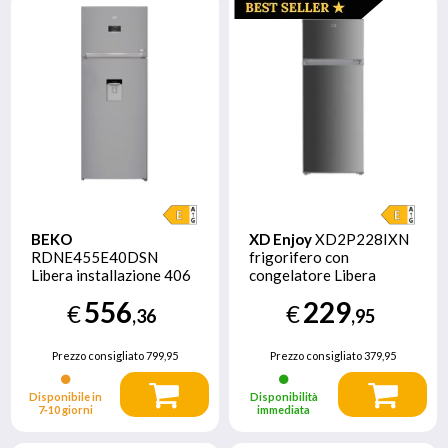
BEKO
XD Enjoy
XD2P228IXN
RDNE455E40DSN
frigorifero con
Libera installazione 406
congelatore Libera
L E Argento
installazione 206 L E
556
229
€
€
Acciaio inossidabile
,36
,95
Prezzo consigliato
799,95
Prezzo consigliato
379,95
Disponibile in
Disponibilità
7‑10 giorni
immediata