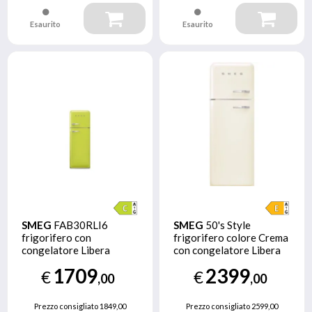
Esaurito
Esaurito
SMEG
FAB30RLI6
SMEG
50's Style
frigorifero con
frigorifero colore Crema
congelatore Libera
con congelatore Libera
installazione 294 L C
installazione 523,9 L E
1709
2399
€
€
Lime
,00
,00
Prezzo consigliato
1849,00
Prezzo consigliato
2599,00