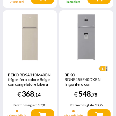
7‑10 giorni
immediata
BEKO
RDSA310M40BN
BEKO
frigorifero colore Beige
RDNE455E40DXBN
con congelatore Libera
frigorifero con
installazione 306 L
congelatore Libera
368
548
€
€
installazione 406 L E
,14
,78
Argento
Prezzo consigliato
609,00
Prezzo consigliato
799,95
Disponibile in
Disponibile in