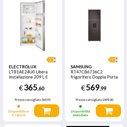
ELECTROLUX
SAMSUNG
LTB1AE24U0 Libera
RT47CB6736C2
installazione 209 L E
frigorifero Doppia Porta
Argento
BESPOKE AI Libera
365
569
€
€
installazione con
,60
,99
congelatore Wifi 462 L
Classe E, Cotta Charcoal
Prezzo consigliato
569,95
Prezzo consigliato
1499,00
Disponibile in
Disponibilità
5‑7 giorni
immediata