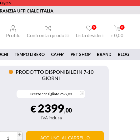
 StayON
RANZIA UFFICIALE ITALIA
0
0
Profilo
Confronta i prodotti
Lista desideri
0,00
€
OCHI
TEMPO LIBERO
CAFFE'
PET SHOP
BRAND
BLOG
PRODOTTO DISPONIBILE IN 7‑10
GIORNI
Prezzo consigliato
2599,00
2399
€
,00
IVA inclusa
i