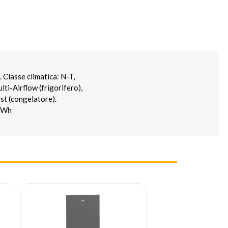
 Classe climatica: N-T,
lti-Airflow (frigorifero),
st (congelatore).
 kWh