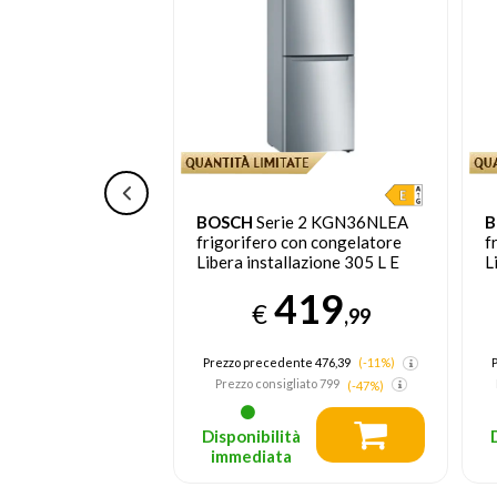
Frigorifero
BOSCH
Serie 2 KGN36NLEA
B
coFlex AI 1.85m
frigorifero con congelatore
f
C775CS9
Libera installazione 305 L E
L
Acciaio inossidabile
B
559
419
€
,99
,99
nsigliato
1549
Prezzo precedente 476,39
(-11%)
Prezzo consigliato
799
(-47%)
tà
Disponibilità
a
immediata