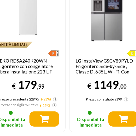
EKO
RDSA240K20WN
LG
InstaView GSGV80PYLD
rigorifero con congelatore
Frigorifero Side-by-Side ,
ibera installazione 223 L F
Classe D, 635L, Wi-Fi, Con
ianco
allaccio
179
1149
€
€
,99
,00
Prezzo precedente 229,95
(-21%)
Prezzo consigliato
2199
Prezzo consigliato
379.95
(-52%)
Disponibilità
Disponibilità
immediata
immediata