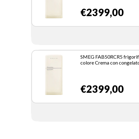
€2399,00
SMEG FAB50RCR5 frigorif
colore Crema con congelat
Libera installazione 523,9 L
€2399,00