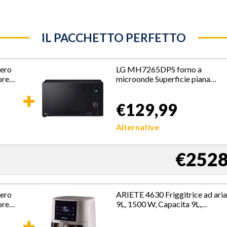
IL PACCHETTO PERFETTO
ero
LG MH7265DPS forno a
ore
microonde Superficie piana
 E
Microonde con grill 32 L 1350
W Nero
€129,99
Alternative
€2528
ero
ARIETE 4630 Friggitrice ad ari
ore
9L, 1500 W, Capacita 9L,
 E
Capacita di cottura 3,5kg, 8
programmi preimpostati,