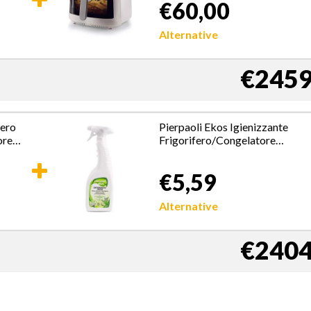
€60,00
Temperatura fino a 200°,
Cestello trasparente per
controllo cottura, Bianco
Alternative
€2459
ero
Pierpaoli Ekos Igienizzante
ore
Frigorifero/Congelatore
 E
Spruzzo 750 ml
€5,59
Alternative
€2404