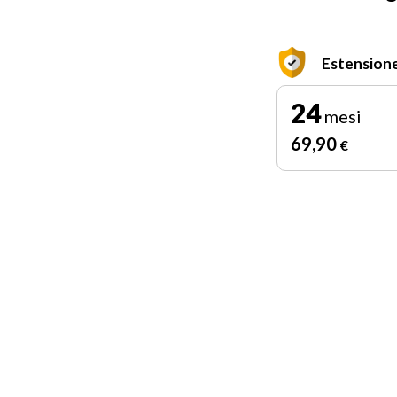
Estensione
24
mesi
69
,90
€