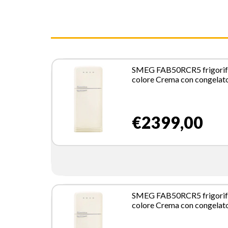
SMEG FAB50RCR5 frigorif
colore Crema con congelat
Libera installazione 523,9 L
€2399,00
SMEG FAB50RCR5 frigorif
colore Crema con congelat
Libera installazione 523,9 L