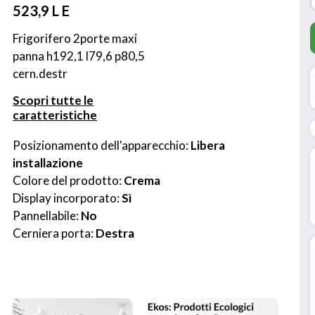
523,9 L E
Frigorifero 2porte maxi 
panna h192,1 l79,6 p80,5 
cern.destr
Scopri tutte le
caratteristiche
Posizionamento dell'apparecchio: 
Libera 
installazione
Colore del prodotto: 
Crema
Display incorporato: 
Sì
Pannellabile: 
No
Cerniera porta: 
Destra