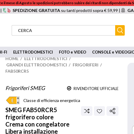
e il mese di Agosto le spedizioni potrebbero subire dei ritardi non dipendenti da
 |
SPEDIZIONE GRATUITA
su tanti prodotti sopra € 59,99 |
GA
I-FI
ELETTRODOMESTICI
FOTO e VIDEO
CONSOLE e VIDEOGI
HOME
/
ELETTRODOMESTICI
/
GRANDI ELETTRODOMESTICI
/
FRIGORIFERI
/
FAB50RCR5
Frigoriferi SMEG
RIVENDITORE UFFICIALE
Classe di efficienza energetica
SMEG
FAB50RCR5
frigorifero colore
Crema con congelatore
Libera installazione