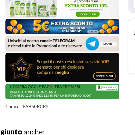
Codice:
FAB50RCR5
ggiunto
anche: