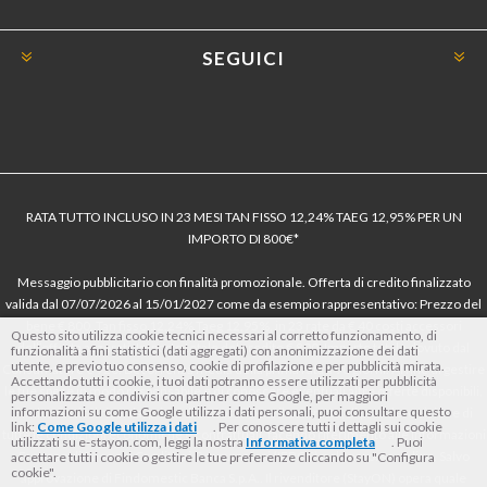
SEGUICI
RATA TUTTO INCLUSO IN 23 MESI TAN FISSO 12,24% TAEG 12,95% PER UN
IMPORTO DI 800€*
Messaggio pubblicitario con finalità promozionale. Offerta di credito finalizzato
valida dal 07/07/2026 al 15/01/2027 come da esempio rappresentativo: Prezzo del
bene € 800, Tan fisso 12,24% Taeg 12,95%, in 23 rate da € 40 costi accessori
Questo sito utilizza cookie tecnici necessari al corretto funzionamento, di
dell’offerta azzerati. Importo totale del credito € 800. Importo totale dovuto dal
funzionalità a fini statistici (dati aggregati) con anonimizzazione dei dati
utente, e previo tuo consenso, cookie di profilazione e per pubblicità mirata.
Consumatore € 920. Decorrenza media della prima rata a 90 giorni. Al fine di gestire
Accettando tutti i cookie, i tuoi dati potranno essere utilizzati per pubblicità
le tue spese in modo responsabile e di conoscere eventuali altre offerte disponibili,
personalizzata e condivisi con partner come Google, per maggiori
informazioni su come Google utilizza i dati personali, puoi consultare questo
Findomestic ti ricorda, prima di sottoscrivere il contratto, di prendere visione di
link:
Come Google utilizza i dati
. Per conoscere tutti i dettagli sui cookie
tutte le condizioni economiche e contrattuali, facendo riferimento alle Informazioni
utilizzati su e-stayon.com, leggi la nostra
Informativa completa
. Puoi
Europee di Base sul Credito ai Consumatori (IEBCC) nel percorso online. Salvo
accettare tutti i cookie o gestire le tue preferenze cliccando su "Configura
cookie".
approvazione di Findomestic Banca S.p.A.. Il rivenditore (StayON) opera quale