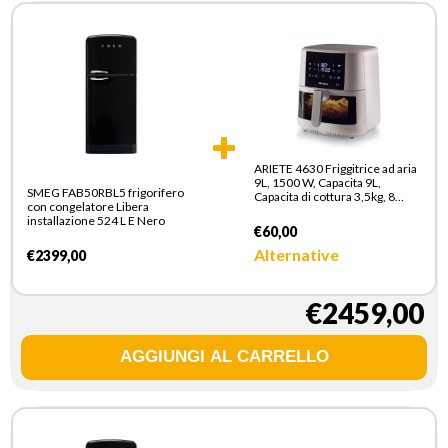
ARIETE 4630 Friggitrice ad aria
9L, 1500 W, Capacita 9L,
SMEG FAB50RBL5 frigorifero
Capacita di cottura 3,5kg, 8
con congelatore Libera
programmi preimpostati,
installazione 524 L E Nero
Temperatura fino a 200°,
€60,00
Cestello trasparente per
controllo cottura, Bianco
Alternative
€2399,00
€2459,00