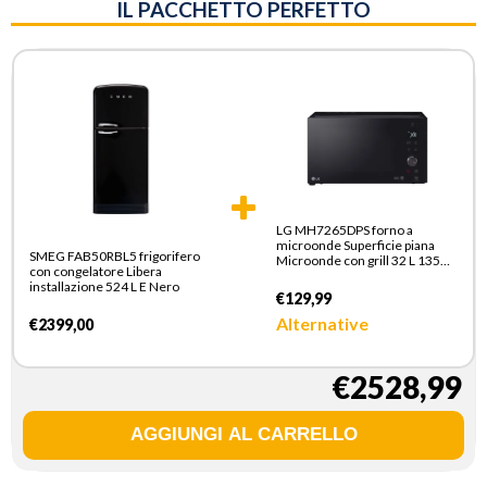
IL PACCHETTO PERFETTO
LG MH7265DPS forno a
microonde Superficie piana
SMEG FAB50RBL5 frigorifero
Microonde con grill 32 L 1350
con congelatore Libera
W Nero
installazione 524 L E Nero
€129,99
Alternative
€2399,00
€2528,99