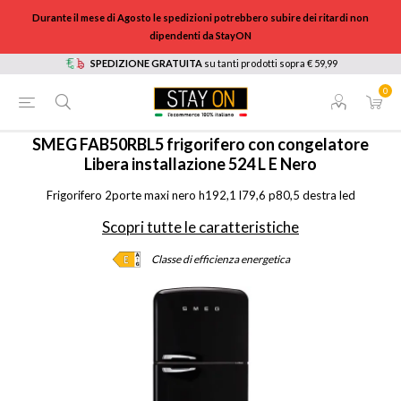
Durante il mese di Agosto le spedizioni potrebbero subire dei ritardi non
dipendenti da StayON
SPEDIZIONE GRATUITA
su tanti prodotti sopra € 59,99
0
HOME
/
ELETTRODOMESTICI
/
GRANDI ELETTRODOMESTICI
/
FRIGORIFERI
/
FAB50RBL5
SMEG
FAB50RBL5 frigorifero con congelatore
Libera installazione 524 L E Nero
Frigorifero 2porte maxi nero h192,1 l79,6 p80,5 destra led
Scopri tutte le caratteristiche
Classe di efficienza energetica