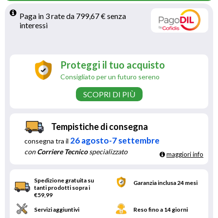
Paga in 3 rate da 799,67 € senza 
interessi 
Proteggi il tuo acquisto
Consigliato per un futuro sereno
SCOPRI DI PIÙ
Tempistiche di consegna
26 agosto-7 settembre
consegna tra il
con
Corriere Tecnico
specializzato
maggiori info
Spedizione gratuita su
Garanzia inclusa 24 mesi
tanti prodotti sopra i
€59,99
Servizi aggiuntivi
Reso fino a 14 giorni