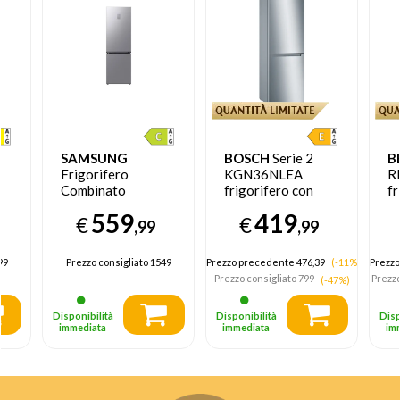
SAMSUNG
BOSCH
Serie 2
B
Frigorifero
KGN36NLEA
R
Combinato
frigorifero con
fr
EcoFlex AI 1.85m
congelatore Libera
c
559
419
€
€
a
344L
installazione 305 L
in
,99
,99
RB34C775CS9
E Acciaio
F
inossidabile
99
Prezzo consigliato
1549
Prezzo precedente 476,39
(-11%)
Prezzo
D,
Prezzo consigliato
799
Prezzo
(-47%)
Disponibilità
Disponibilità
Disp
immediata
immediata
im