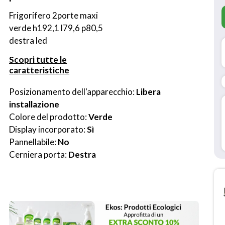
Frigorifero 2porte maxi 
verde h192,1 l79,6 p80,5 
destra led
Scopri tutte le
caratteristiche
Posizionamento dell'apparecchio: 
Libera 
installazione
Colore del prodotto: 
Verde
Display incorporato: 
Sì
Pannellabile: 
No
Cerniera porta: 
Destra