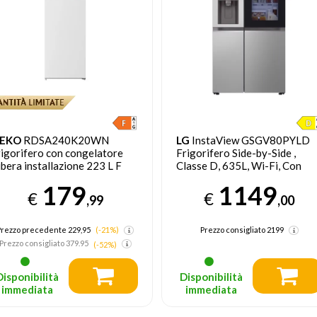
EKO
RDSA240K20WN
LG
InstaView GSGV80PYLD
rigorifero con congelatore
Frigorifero Side-by-Side ,
ibera installazione 223 L F
Classe D, 635L, Wi-Fi, Con
ianco
allaccio
179
1149
€
€
,99
,00
Prezzo precedente 229,95
(-21%)
Prezzo consigliato
2199
Prezzo consigliato
379.95
(-52%)
Disponibilità
Disponibilità
immediata
immediata