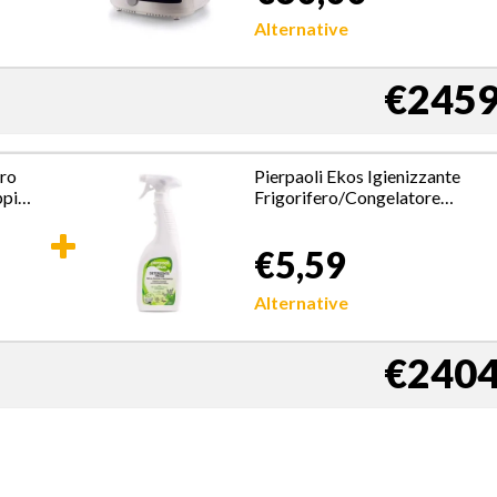
Cestello trasparente per
controllo cottura, Bianco
Alternative
€2459
ro
Pierpaoli Ekos Igienizzante
ppia
Frigorifero/Congelatore
Spruzzo 750 ml
€5,59
Alternative
€2404