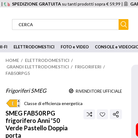
 |
SPEDIZIONE GRATUITA
su tanti prodotti sopra € 59,99 |
GAR
I-FI
ELETTRODOMESTICI
FOTO e VIDEO
CONSOLE e VIDEOGI
HOME
/
ELETTRODOMESTICI
/
GRANDI ELETTRODOMESTICI
/
FRIGORIFERI
/
FAB50RPG5
Frigoriferi SMEG
RIVENDITORE UFFICIALE
Classe di efficienza energetica
SMEG
FAB50RPG
frigorifero Anni '50
Verde Pastello Doppia
porta