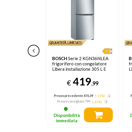
Frigorifero
BOSCH
Serie 2 KGN36NLEA
B
coFlex AI 1.85m
frigorifero con congelatore
f
C775CS9
Libera installazione 305 L E
L
Acciaio inossidabile
B
559
419
€
,99
,99
nsigliato
1549
Prezzo precedente 476,39
(-11%)
Prezzo consigliato
799
(-47%)
tà
Disponibilità
a
immediata