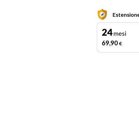
Estensione
24
mesi
69
,90
€