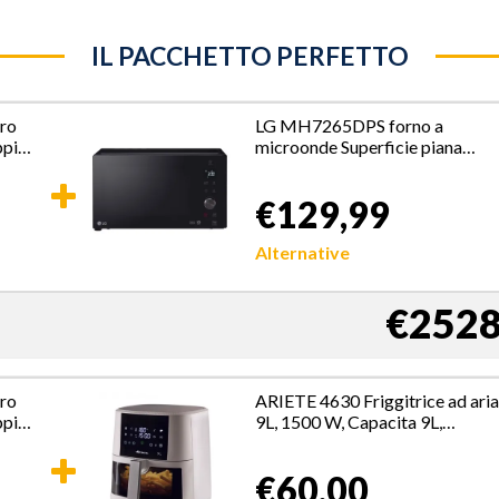
IL PACCHETTO PERFETTO
ro
LG MH7265DPS forno a
ppia
microonde Superficie piana
Microonde con grill 32 L 1350
W Nero
€129,99
Alternative
€2528
ro
ARIETE 4630 Friggitrice ad ari
ppia
9L, 1500 W, Capacita 9L,
Capacita di cottura 3,5kg, 8
programmi preimpostati,
€60,00
Temperatura fino a 200°,