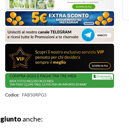
Codice:
FAB50RPG5
ggiunto
anche: