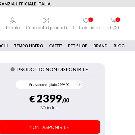
ANZIA UFFICIALE ITALIA
0
0
Profilo
Confronta i prodotti
Lista desideri
0,00
€
OCHI
TEMPO LIBERO
CAFFE'
PET SHOP
BRAND
BLOG
PRODOTTO NON DISPONIBILE
Prezzo consigliato
2599,00
2399
€
,00
IVA inclusa
NON DISPONIBILE