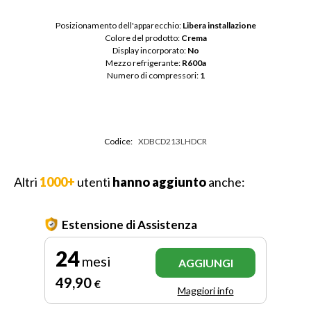
Posizionamento dell'apparecchio: 
Libera installazione
Colore del prodotto: 
Crema
Display incorporato: 
No
Mezzo refrigerante: 
R600a
Numero di compressori: 
1
Codice:
XDBCD213LHDCR
Altri
1000+
utenti
hanno aggiunto
anche:
Estensione di Assistenza
24
mesi
AGGIUNGI
49
,90
€
Maggiori info