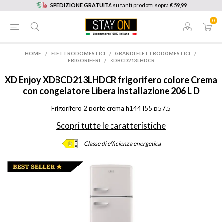
SPEDIZIONE GRATUITA
su tanti prodotti sopra € 59,99
0
HOME
/
ELETTRODOMESTICI
/
GRANDI ELETTRODOMESTICI
/
FRIGORIFERI
/
XDBCD213LHDCR
XD Enjoy
XDBCD213LHDCR frigorifero colore Crema
con congelatore Libera installazione 206 L D
Frigorifero 2 porte crema h144 l55 p57,5
Scopri tutte le caratteristiche
Classe di efficienza energetica