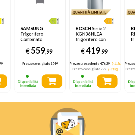
SAMSUNG
BOSCH
Serie 2
B
Frigorifero
KGN36NLEA
R
Combinato
frigorifero con
fr
EcoFlex AI 1.85m
congelatore Libera
c
559
419
€
€
a
344L
installazione 305 L
in
,99
,99
RB34C775CS9
E Acciaio
F
inossidabile
99
Prezzo consigliato
1549
Prezzo precedente 476,39
(-11%)
Prezzo
D,
Prezzo consigliato
799
Prezzo
(-47%)
Disponibilità
Disponibilità
Disp
immediata
immediata
im