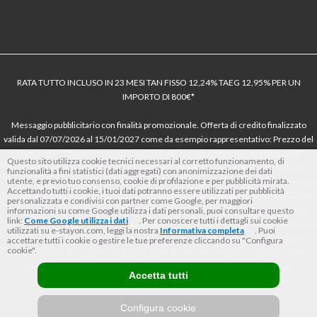
RATA TUTTO INCLUSO IN 23 MESI TAN FISSO 12,24% TAEG 12,95% PER UN
IMPORTO DI 800€*
Messaggio pubblicitario con finalità promozionale. Offerta di credito finalizzato
valida dal 07/07/2026 al 15/01/2027 come da esempio rappresentativo: Prezzo del
bene € 800, Tan fisso 12,24% Taeg 12,95%, in 23 rate da € 40 costi accessori
Questo sito utilizza cookie tecnici necessari al corretto funzionamento, di
dell’offerta azzerati. Importo totale del credito € 800. Importo totale dovuto dal
funzionalità a fini statistici (dati aggregati) con anonimizzazione dei dati
utente, e previo tuo consenso, cookie di profilazione e per pubblicità mirata.
Consumatore € 920. Decorrenza media della prima rata a 90 giorni. Al fine di gestire
Accettando tutti i cookie, i tuoi dati potranno essere utilizzati per pubblicità
le tue spese in modo responsabile e di conoscere eventuali altre offerte disponibili,
personalizzata e condivisi con partner come Google, per maggiori
Findomestic ti ricorda, prima di sottoscrivere il contratto, di prendere visione di
informazioni su come Google utilizza i dati personali, puoi consultare questo
link:
Come Google utilizza i dati
. Per conoscere tutti i dettagli sui cookie
tutte le condizioni economiche e contrattuali, facendo riferimento alle Informazioni
utilizzati su e-stayon.com, leggi la nostra
Informativa completa
. Puoi
Europee di Base sul Credito ai Consumatori (IEBCC) nel percorso online. Salvo
accettare tutti i cookie o gestire le tue preferenze cliccando su "Configura
cookie".
approvazione di Findomestic Banca S.p.A.. Il rivenditore (StayON) opera quale
intermediario del credito per Findomestic Banca S.p.A., non in esclusiva.
Accetta tutti
Configura cookie