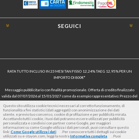
SEGUICI
RATA TUTTO INCLUSO IN 23 MESI TAN FISSO 12,24% TAEG 12,95% PER UN
IMPORTO DI 800€*
Messaggio pubblicitario con finalità promozionale. Offerta di credito finalizzato
valida dal 07/07/2026 al 15/01/2027 come da esempio rappresentativo: Prezzo del
bene € 800, Tan fisso 12,24% Taeg 12,95%, in 23 rate da € 40 costi accessori
Questo sito utilizza cookie tecnici necessari al corretto funzionamento, di
dell’offerta azzerati. Importo totale del credito € 800. Importo totale dovuto dal
funzionalità a fini statistici (dati aggregati) con anonimizzazione dei dati
utente, e previo tuo consenso, cookie di profilazione e per pubblicità mirata.
Consumatore € 920. Decorrenza media della prima rata a 90 giorni. Al fine di gestire
Accettando tutti i cookie, i tuoi dati potranno essere utilizzati per pubblicità
le tue spese in modo responsabile e di conoscere eventuali altre offerte disponibili,
personalizzata e condivisi con partner come Google, per maggiori
Findomestic ti ricorda, prima di sottoscrivere il contratto, di prendere visione di
informazioni su come Google utilizza i dati personali, puoi consultare questo
link:
Come Google utilizza i dati
. Per conoscere tutti i dettagli sui cookie
tutte le condizioni economiche e contrattuali, facendo riferimento alle Informazioni
utilizzati su e-stayon.com, leggi la nostra
Informativa completa
. Puoi