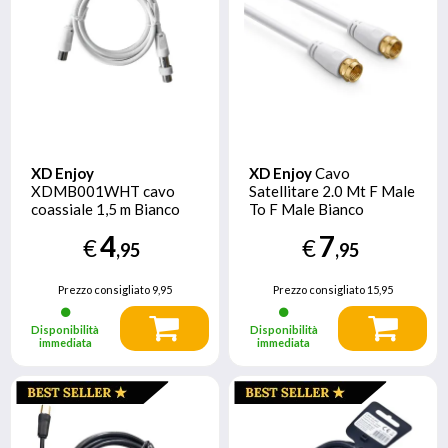
XD Enjoy
XD Enjoy
Cavo
XDMB001WHT cavo
Satellitare 2.0 Mt F Male
coassiale 1,5 m Bianco
To F Male Bianco
XDMB2011
4
7
€
€
,95
,95
Prezzo consigliato
9,95
Prezzo consigliato
15,95
Disponibilità
Disponibilità
immediata
immediata