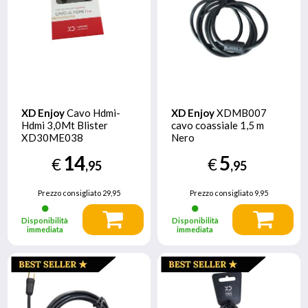
XD Enjoy
Cavo Hdmi-
XD Enjoy
XDMB007
Hdmi 3,0Mt Blister
cavo coassiale 1,5 m
XD30ME038
Nero
14
5
€
€
,95
,95
Prezzo consigliato
29,95
Prezzo consigliato
9,95
Disponibilità
Disponibilità
immediata
immediata