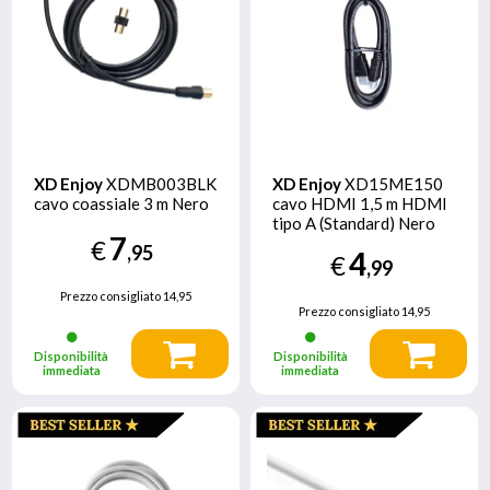
XD Enjoy
XDMB003BLK
XD Enjoy
XD15ME150
cavo coassiale 3 m Nero
cavo HDMI 1,5 m HDMI
tipo A (Standard) Nero
7
€
,95
4
€
,99
Prezzo consigliato
14,95
Prezzo consigliato
14,95
Disponibilità
Disponibilità
immediata
immediata