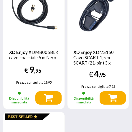
XD Enjoy
XDMB005BLK
XD Enjoy
XDMS150
cavo coassiale 5 m Nero
Cavo SCART 1,5 m
SCART (21-pin) 3 x
9
SCART (21-pin) Nero
€
,95
4
€
,95
Prezzo consigliato
19,95
Prezzo consigliato
7,95
Disponibilità
Disponibilità
immediata
immediata