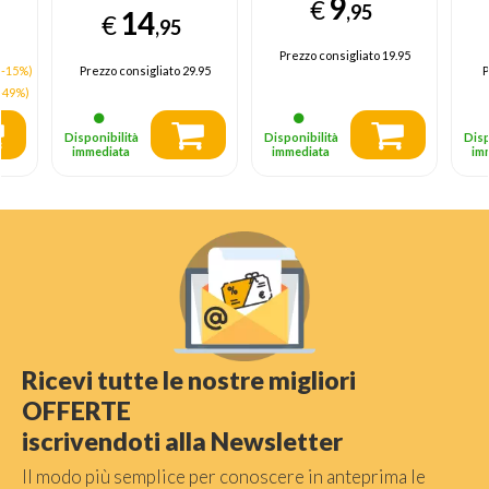
9
XD30ME038
m
€
,95
14
€
,95
Prezzo consigliato
19.95
(-15%)
Prezzo consigliato
29.95
P
-49%)
Disponibilità
Disponibilità
Disp
immediata
immediata
im
Ricevi tutte le nostre migliori
OFFERTE
iscrivendoti alla Newsletter
Il modo più semplice per conoscere in anteprima le