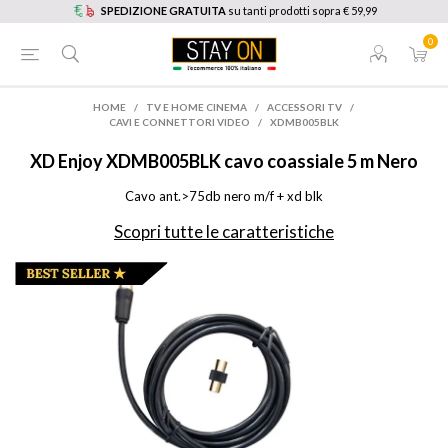
SPEDIZIONE GRATUITA
su tanti prodotti sopra € 59,99
0
HOME
/
TV E HOME CINEMA
/
ACCESSORI TV
/
CAVI E CONNETTORI VIDEO
/
XDMB005BLK
XD Enjoy
XDMB005BLK cavo coassiale 5 m Nero
Cavo ant.>75db nero m/f + xd blk
Scopri tutte le caratteristiche