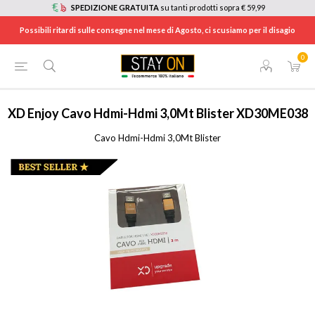
SPEDIZIONE GRATUITA
su tanti prodotti sopra € 59,99
Possibili ritardi sulle consegne nel mese di Agosto, ci scusiamo per il disagio
0
HOME
/
TV E HOME CINEMA
/
ACCESSORI TV
/
CAVI E CONNETTORI VIDEO
/
XD30ME038
XD Enjoy
Cavo Hdmi-Hdmi 3,0Mt Blister XD30ME038
Cavo Hdmi-Hdmi 3,0Mt Blister