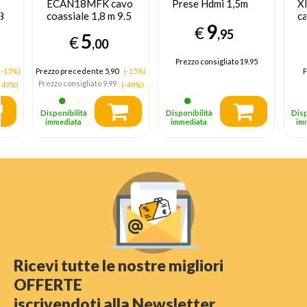
ECAN18MFK cavo
Prese Hdmi 1,5m
X
8
coassiale 1,8 m 9.5
ca
9
mm Nero
m
€
,95
5
€
,00
Prezzo consigliato
19.95
(-15%)
Prezzo precedente 5,90
(-15%)
P
Prezzo consigliato
9.99
-49%)
(-49%)
Disponibilità
Disponibilità
Disp
immediata
immediata
im
Ricevi tutte le nostre migliori
OFFERTE
iscrivendoti alla Newsletter