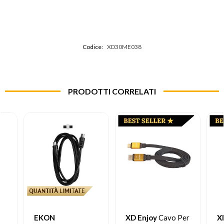
Codice:
XD30ME038
PRODOTTI CORRELATI
EKON
XD Enjoy
Cavo Per
X