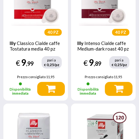
40 PZ
40 PZ
Illy
Classico Cialde caffe
Illy
Intenso Cialde caffe
Tostatura media 40 pz
Medium-dark roast 40 pz
9
9
pari a
pari a
€
€
,99
,89
0,25/pz
0,25/pz
€
€
Prezzo consigliato
11,95
Prezzo consigliato
11,95
Disponibilità
Disponibilità
immediata
immediata