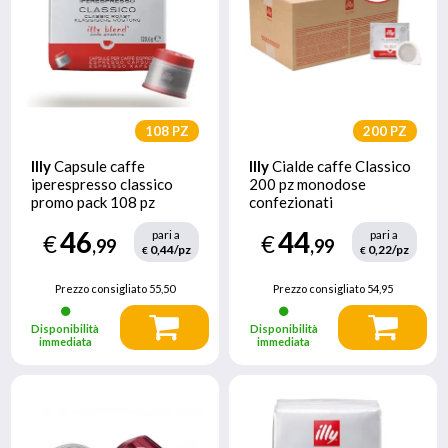
108 PZ
200 PZ
Illy
Capsule caffe
Illy
Cialde caffe Classico
iperespresso classico
200 pz monodose
promo pack 108 pz
confezionati
singolarmente in
46
44
pari a
pari a
€
atmosfera protettiva
€
,99
,99
0,44/pz
0,22/pz
€
€
Prezzo consigliato
55,50
Prezzo consigliato
54,95
Disponibilità
Disponibilità
immediata
immediata