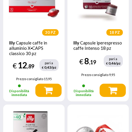
30 PZ
18 PZ
Illy
Capsule caffe in
Illy
Capsule iperespresso
alluminio X▪CAPS
caffe Intenso 18 pz
classico 30 pz
8
pari a
€
,19
12
pari a
0,46/pz
€
€
,89
0,43/pz
€
Prezzo consigliato
9,95
Prezzo consigliato
15,95
Disponibilità
Disponibilità
immediata
immediata