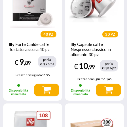
40 PZ
30 PZ
Illy
Forte Cialde caffe
Illy
Capsule caffe
Tostatura scura 40 pz
Nespresso classico in
alluminio 30 pz
9
pari a
€
,89
10
pari a
0,25/pz
€
€
,99
0,37/pz
€
Prezzo consigliato
11,95
Prezzo consigliato
13,45
Disponibilità
Disponibilità
immediata
immediata