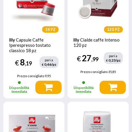
18 PZ
120 PZ
Illy
Capsule Caffe
Illy
Cialde caffe Intenso
Iperespresso tostato
120 pz
classico 18 pz
27
pari a
€
,99
8
pari a
0,23/pz
€
€
,19
0,46/pz
€
Prezzo consigliato
35,85
Prezzo consigliato
9,95
Disponibilità
Disponibilità
immediata
immediata