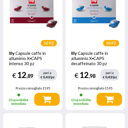
30 PZ
30 PZ
Illy
Capsule caffe in
Illy
Capsule caffe in
alluminio X▪CAPS
alluminio X▪CAPS
intenso 30 pz
decaffeinato 30 pz
12
12
pari a
pari a
€
€
,89
,98
0,43/pz
0,43/pz
€
€
Prezzo consigliato
15,95
Prezzo consigliato
15,95
Disponibilità
Disponibilità
immediata
immediata