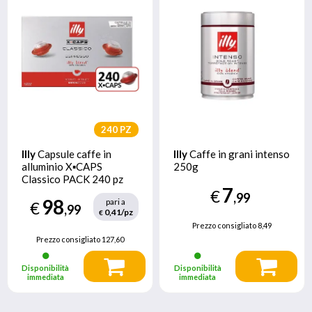
240 PZ
Illy
Capsule caffe in
Illy
Caffe in grani intenso
alluminio X▪CAPS
250g
Classico PACK 240 pz
7
€
,99
98
pari a
€
,99
0,41/pz
€
Prezzo consigliato
8,49
Prezzo consigliato
127,60
Disponibilità
Disponibilità
immediata
immediata