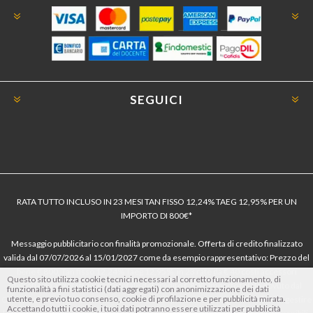
SEGUICI
RATA TUTTO INCLUSO IN 23 MESI TAN FISSO 12,24% TAEG 12,95% PER UN
IMPORTO DI 800€*
Messaggio pubblicitario con finalità promozionale. Offerta di credito finalizzato
valida dal 07/07/2026 al 15/01/2027 come da esempio rappresentativo: Prezzo del
bene € 800, Tan fisso 12,24% Taeg 12,95%, in 23 rate da € 40 costi accessori
Questo sito utilizza cookie tecnici necessari al corretto funzionamento, di
dell’offerta azzerati. Importo totale del credito € 800. Importo totale dovuto dal
funzionalità a fini statistici (dati aggregati) con anonimizzazione dei dati
utente, e previo tuo consenso, cookie di profilazione e per pubblicità mirata.
Consumatore € 920. Decorrenza media della prima rata a 90 giorni. Al fine di gestire
Accettando tutti i cookie, i tuoi dati potranno essere utilizzati per pubblicità