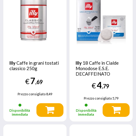
Illy
Caffe in grani tostati
Illy
18 Caffe in Cialde
classico 250g
Monodose E.S.E.
DECAFFEINATO
7
€
,69
4
€
,79
Prezzo consigliato
8,49
Prezzo consigliato
5,79
Disponibilità
Disponibilità
immediata
immediata