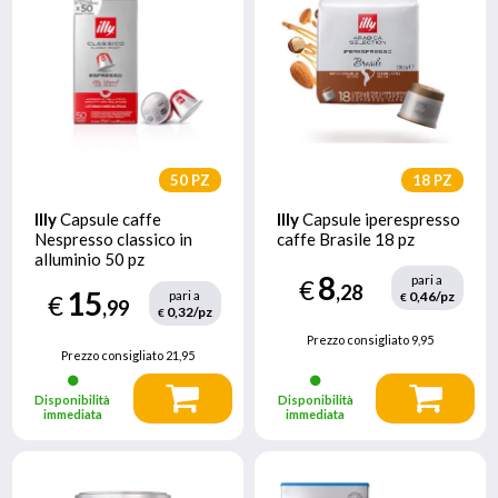
50 PZ
18 PZ
Illy
Capsule caffe
Illy
Capsule iperespresso
Nespresso classico in
caffe Brasile 18 pz
alluminio 50 pz
8
pari a
€
,28
15
pari a
0,46/pz
€
€
,99
0,32/pz
€
Prezzo consigliato
9,95
Prezzo consigliato
21,95
Disponibilità
Disponibilità
immediata
immediata