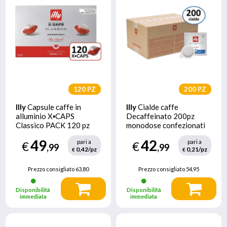
120 PZ
200 PZ
Illy
Capsule caffe in
Illy
Cialde caffe
alluminio X▪CAPS
Decaffeinato 200pz
Classico PACK 120 pz
monodose confezionati
singolarmente in
49
42
pari a
pari a
€
atmosfera protettiva
€
,99
,99
0,42/pz
0,21/pz
€
€
Prezzo consigliato
63,80
Prezzo consigliato
54,95
Disponibilità
Disponibilità
immediata
immediata