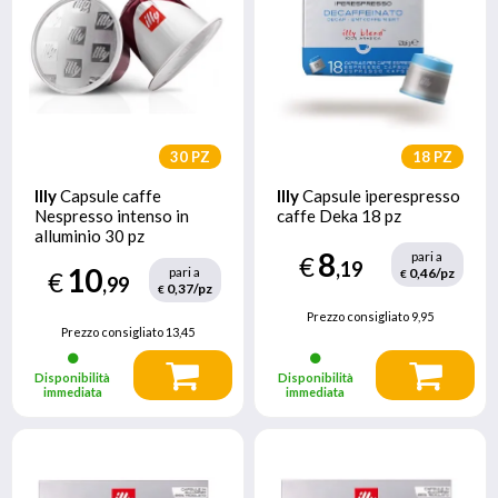
30 PZ
18 PZ
Illy
Capsule caffe
Illy
Capsule iperespresso
Nespresso intenso in
caffe Deka 18 pz
alluminio 30 pz
8
pari a
€
,19
10
pari a
0,46/pz
€
€
,99
0,37/pz
€
Prezzo consigliato
9,95
Prezzo consigliato
13,45
Disponibilità
Disponibilità
immediata
immediata