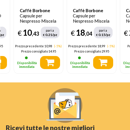
Caffè Borbone
Caffè Borbone
C
0
Capsule per
Capsule per
C
Nespresso Miscela
Nespresso Miscela
N
io
Dek 50 pz
Decisa 120 pz
bl
10
18
a
pari a
pari a
€
€
€
,43
,04
/pz
0.21/pz
0.15/pz
€
€
95
Prezzo precedente 10,98
(-5%)
Prezzo precedente 18,99
(-5%)
P
Prezzo consigliato
14.95
Prezzo consigliato
29.95
Disponibilità
Disponibilità
Disp
immediata
immediata
im
Ricevi tutte le nostre migliori