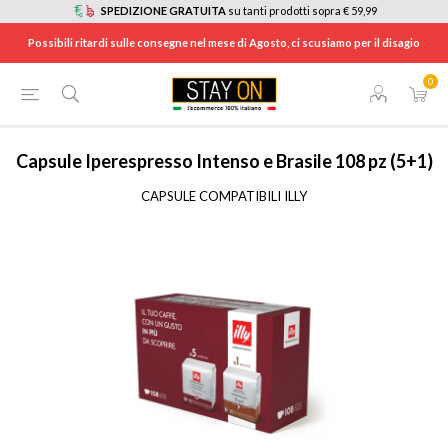
SPEDIZIONE GRATUITA
su tanti prodotti sopra € 59,99
Possibili ritardi sulle consegne nel mese di Agosto, ci scusiamo per il disagio
0
HOME
/
CAFFE'
/
CIALDE E CAPSULE CAFFÈ
/
CAPSULE PER MACCHINE ILLY
/
8003753248431
Capsule Iperespresso Intenso e Brasile 108 pz (5+1)
CAPSULE COMPATIBILI ILLY