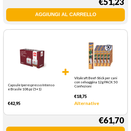
€51,23
Vitakraft Beef-Stick per cani
con selvaggina 12g PACK 50
Capsule Iperespresso Intenso
Confezioni
e Brasile 108 pz (5+1)
€18,75
Alternative
€42,95
€61,70