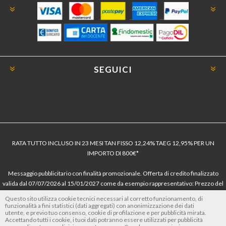
SEGUICI
RATA TUTTO INCLUSO IN 23 MESI TAN FISSO 12,24% TAEG 12,95% PER UN
IMPORTO DI 800€*
Messaggio pubblicitario con finalità promozionale. Offerta di credito finalizzato
valida dal 07/07/2026 al 15/01/2027 come da esempio rappresentativo: Prezzo del
bene € 800, Tan fisso 12,24% Taeg 12,95%, in 23 rate da € 40 costi accessori
Questo sito utilizza cookie tecnici necessari al corretto funzionamento, di
dell’offerta azzerati. Importo totale del credito € 800. Importo totale dovuto dal
funzionalità a fini statistici (dati aggregati) con anonimizzazione dei dati
utente, e previo tuo consenso, cookie di profilazione e per pubblicità mirata.
Consumatore € 920. Decorrenza media della prima rata a 90 giorni. Al fine di gestire
Accettando tutti i cookie, i tuoi dati potranno essere utilizzati per pubblicità
le tue spese in modo responsabile e di conoscere eventuali altre offerte disponibili,