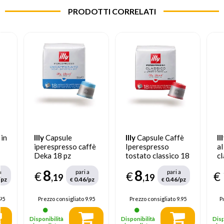
PRODOTTI CORRELATI
 in
Illy
Capsule
Illy
Capsule Caffè
Il
S
iperespresso caffè
Iperespresso
a
Deka 18 pz
tostato classico 18
cl
pz
8
8
a
pari a
pari a
€
€
€
,19
,19
/pz
0.46/pz
0.46/pz
€
€
95
Prezzo consigliato
9.95
Prezzo consigliato
9.95
P
Disponibilità
Disponibilità
Disp