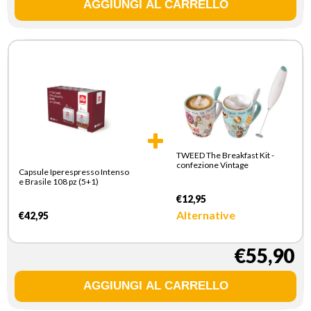
TWEED The Breakfast Kit -
confezione Vintage
Capsule Iperespresso Intenso
e Brasile 108 pz (5+1)
€12,95
Alternative
€42,95
€55,90