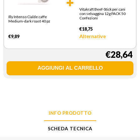
Vitakraft Beef-Stick per cani
con selvaggina 12g PACK 50
Illy Intenso Cialde caffe
Confezioni
Medium-dark roast 40 pz
€18,75
Alternative
€9,89
€28,64
INFO PRODOTTO
SCHEDA TECNICA