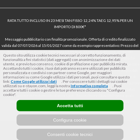
RATA TUTTO INCLUSO IN 23 MESI TAN FISSO 12,24% TAEG 12,95% PER UN
IMPORTO DI 800€*
Messaggio pubblicitario con finalità promozionale. Offerta di credito finalizzato
valida dal 07/07/2026 al 15/01/2027 come da esempio rappresentativo: Prezzo del
bene € 800, Tan fisso 12,24% Taeg 12,95%, in 23 rate da € 40 costi accessori
Questo sito utilizza cookie tecnici necessari al corretto funzionamento, di
dell’offerta azzerati. Importo totale del credito € 800. Importo totale dovuto dal
funzionalità a fini statistici (dati aggregati) con anonimizzazione dei dati
utente, e previo tuo consenso, cookie di profilazione e per pubblicità mirata.
Consumatore € 920. Decorrenza media della prima rata a 90 giorni. Al fine di gestire
Accettando tutti i cookie, i tuoi dati potranno essere utilizzati per pubblicità
le tue spese in modo responsabile e di conoscere eventuali altre offerte disponibili,
personalizzata e condivisi con partner come Google, per maggiori
Findomestic ti ricorda, prima di sottoscrivere il contratto, di prendere visione di
informazioni su come Google utilizza i dati personali, puoi consultare questo
link:
Come Google utilizza i dati
. Per conoscere tutti i dettagli sui cookie
tutte le condizioni economiche e contrattuali, facendo riferimento alle Informazioni
utilizzati su e-stayon.com, leggi la nostra
Informativa completa
. Puoi
Europee di Base sul Credito ai Consumatori (IEBCC) nel percorso online. Salvo
accettare tutti i cookie o gestire le tue preferenze cliccando su "Configura
cookie".
approvazione di Findomestic Banca S.p.A.. Il rivenditore (StayON) opera quale
intermediario del credito per Findomestic Banca S.p.A., non in esclusiva.
Accetta tutti
Configura cookie
Consenti cookie tecnici