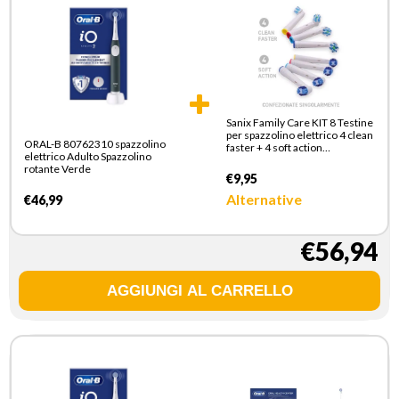
Sanix Family Care KIT 8 Testine
per spazzolino elettrico 4 clean
ORAL-B 80762310 spazzolino
faster + 4 soft action
elettrico Adulto Spazzolino
XDOB2050P
rotante Verde
€9,95
Alternative
€46,99
€56,94