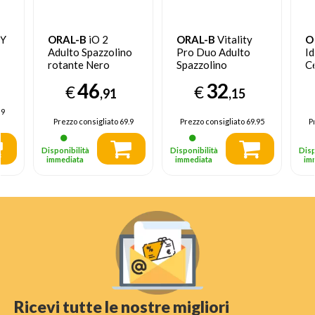
TY
ORAL-B
iO 2
ORAL-B
Vitality
O
Adulto Spazzolino
Pro Duo Adulto
Id
rotante Nero
Spazzolino
C
rotante-oscillante
co
46
32
€
€
Nero, Blu, Bianco
Ox
,91
,15
C
.9
D’
Prezzo consigliato
69.9
Prezzo consigliato
69.95
P
I
Disponibilità
Disponibilità
Disp
immediata
immediata
im
Ricevi tutte le nostre migliori