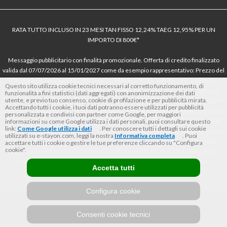
RATA TUTTO INCLUSO IN 23 MESI TAN FISSO 12,24% TAEG 12,95% PER UN
IMPORTO DI 800€*
Messaggio pubblicitario con finalità promozionale. Offerta di credito finalizzato
valida dal 07/07/2026 al 15/01/2027 come da esempio rappresentativo: Prezzo del
bene € 800, Tan fisso 12,24% Taeg 12,95%, in 23 rate da € 40 costi accessori
Questo sito utilizza cookie tecnici necessari al corretto funzionamento, di
dell’offerta azzerati. Importo totale del credito € 800. Importo totale dovuto dal
funzionalità a fini statistici (dati aggregati) con anonimizzazione dei dati
utente, e previo tuo consenso, cookie di profilazione e per pubblicità mirata.
Consumatore € 920. Decorrenza media della prima rata a 90 giorni. Al fine di gestire
Accettando tutti i cookie, i tuoi dati potranno essere utilizzati per pubblicità
le tue spese in modo responsabile e di conoscere eventuali altre offerte disponibili,
personalizzata e condivisi con partner come Google, per maggiori
Findomestic ti ricorda, prima di sottoscrivere il contratto, di prendere visione di
informazioni su come Google utilizza i dati personali, puoi consultare questo
link:
Come Google utilizza i dati
. Per conoscere tutti i dettagli sui cookie
tutte le condizioni economiche e contrattuali, facendo riferimento alle Informazioni
utilizzati su e-stayon.com, leggi la nostra
Informativa completa
. Puoi
Europee di Base sul Credito ai Consumatori (IEBCC) nel percorso online. Salvo
accettare tutti i cookie o gestire le tue preferenze cliccando su "Configura
cookie".
approvazione di Findomestic Banca S.p.A.. Il rivenditore (StayON) opera quale
intermediario del credito per Findomestic Banca S.p.A., non in esclusiva.
Accetta tutti
Configura cookie
Consenti cookie tecnici