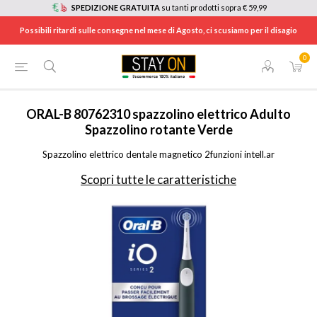
SPEDIZIONE GRATUITA
su tanti prodotti sopra € 59,99
Possibili ritardi sulle consegne nel mese di Agosto, ci scusiamo per il disagio
0
HOME
/
ELETTRODOMESTICI
/
CURA DELLA PERSONA, SALUTE E BENESSERE
/
SPAZZOLINI ELETTRICI E IDROPULSORI
/
IO2GREEN
ORAL-B
80762310 spazzolino elettrico Adulto
Spazzolino rotante Verde
Spazzolino elettrico dentale magnetico 2funzioni intell.ar
Scopri tutte le caratteristiche