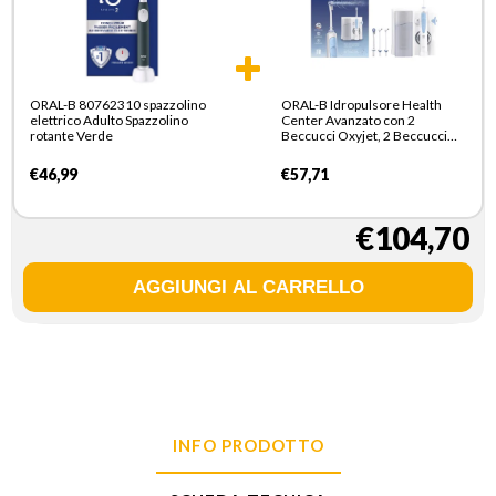
ORAL-B 80762310 spazzolino
ORAL-B Idropulsore Health
elettrico Adulto Spazzolino
Center Avanzato con 2
rotante Verde
Beccucci Oxyjet, 2 Beccucci
Con Getto D’acqua. 1
Idropulsore
€46,99
€57,71
€104,70
INFO PRODOTTO