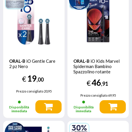
ORAL-B
iO Gentle Care
ORAL-B
iO Kids Marvel
2 pz Nero
Spiderman Bambino
Spazzolino rotante
19
€
,00
46
€
,91
Prezzo consigliato
20,95
Prezzo consigliato
69,95
Disponibilità
Disponibilità
immediata
immediata