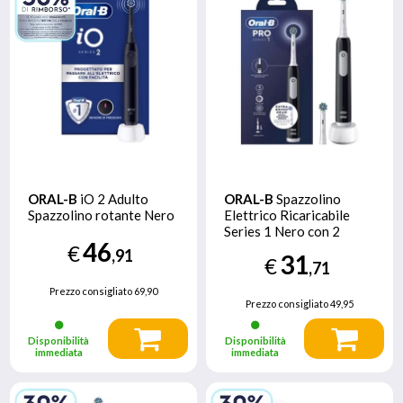
ORAL-B
iO 2 Adulto
ORAL-B
Spazzolino
Spazzolino rotante Nero
Elettrico Ricaricabile
Series 1 Nero con 2
46
Testine di Ricambio, 1
€
,91
31
€
Spazzolino
,71
Prezzo consigliato
69,90
Prezzo consigliato
49,95
Disponibilità
Disponibilità
immediata
immediata