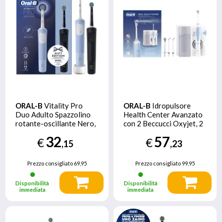
ORAL-B
Vitality Pro
ORAL-B
Idropulsore
Duo Adulto Spazzolino
Health Center Avanzato
rotante-oscillante Nero,
con 2 Beccucci Oxyjet, 2
Blu, Bianco
Beccucci Con Getto
32
57
€
€
D’acqua. 1 Idropulsore
,15
,23
Prezzo consigliato
69,95
Prezzo consigliato
99,95
Disponibilità
Disponibilità
immediata
immediata