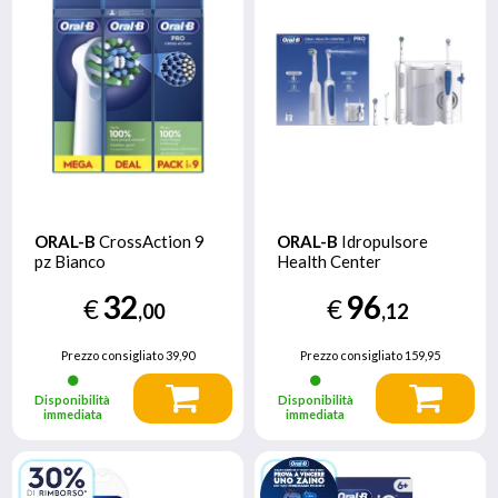
ORAL-B
CrossAction 9
ORAL-B
Idropulsore
pz Bianco
Health Center
32
96
€
€
,00
,12
Prezzo consigliato
39,90
Prezzo consigliato
159,95
Disponibilità
Disponibilità
immediata
immediata