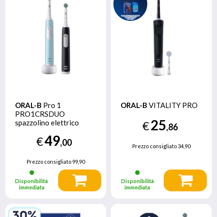
ORAL-B
Pro 1
ORAL-B
VITALITY PRO
PRO1CRSDUO
25
spazzolino elettrico
€
,86
Adulto Spazzolino
49
€
rotante-oscillante Nero,
,00
Prezzo consigliato
34,90
Turchese, Bianco
Prezzo consigliato
99,90
Disponibilità
Disponibilità
immediata
immediata