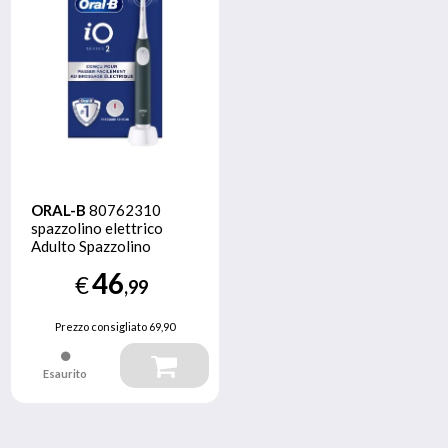
ORAL-B
80762310
spazzolino elettrico
Adulto Spazzolino
rotante Verde
46
€
,99
Prezzo consigliato
69,90
Esaurito