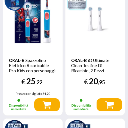
ORAL-B
Spazzolino
ORAL-B
iO Ultimate
Elettrico Ricaricabile
Clean Testine Di
Pro Kids con personaggi
Ricambio, 2 Pezzi
Marvel Spider-Man, 2
25
20
€
€
Testine, da 3 Anni In Su. 1
,22
,95
Spazzolino
Prezzo consigliato
34,90
Disponibilità
Disponibilità
immediata
immediata