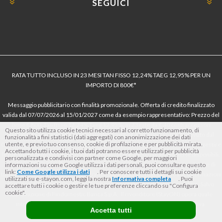
SEGUICI
RATA TUTTO INCLUSO IN 23 MESI TAN FISSO 12,24% TAEG 12,95% PER UN
IMPORTO DI 800€*
Messaggio pubblicitario con finalità promozionale. Offerta di credito finalizzato
valida dal 07/07/2026 al 15/01/2027 come da esempio rappresentativo: Prezzo del
bene € 800, Tan fisso 12,24% Taeg 12,95%, in 23 rate da € 40 costi accessori
Questo sito utilizza cookie tecnici necessari al corretto funzionamento, di
dell’offerta azzerati. Importo totale del credito € 800. Importo totale dovuto dal
funzionalità a fini statistici (dati aggregati) con anonimizzazione dei dati
utente, e previo tuo consenso, cookie di profilazione e per pubblicità mirata.
Consumatore € 920. Decorrenza media della prima rata a 90 giorni. Al fine di gestire
Accettando tutti i cookie, i tuoi dati potranno essere utilizzati per pubblicità
le tue spese in modo responsabile e di conoscere eventuali altre offerte disponibili,
personalizzata e condivisi con partner come Google, per maggiori
Findomestic ti ricorda, prima di sottoscrivere il contratto, di prendere visione di
informazioni su come Google utilizza i dati personali, puoi consultare questo
link:
Come Google utilizza i dati
. Per conoscere tutti i dettagli sui cookie
tutte le condizioni economiche e contrattuali, facendo riferimento alle Informazioni
utilizzati su e-stayon.com, leggi la nostra
Informativa completa
. Puoi
Europee di Base sul Credito ai Consumatori (IEBCC) nel percorso online. Salvo
accettare tutti i cookie o gestire le tue preferenze cliccando su "Configura
cookie".
approvazione di Findomestic Banca S.p.A.. Il rivenditore (StayON) opera quale
intermediario del credito per Findomestic Banca S.p.A., non in esclusiva.
Accetta tutti