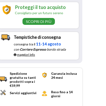
Proteggi il tuo acquisto
Consigliato per un futuro sereno
SCOPRI DI PIÙ
Tempistiche di consegna
11-14 agosto
consegna tra il
con
Corriere Espresso
bordo strada
maggiori info
Spedizione
Garanzia inclusa
gratuita su tanti
24 mesi
prodotti sopra i
€59,99
Reso fino a 14
Servizi aggiuntivi
giorni