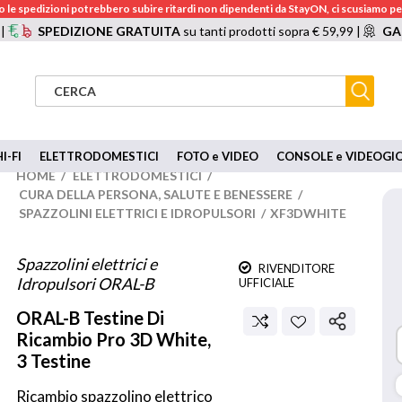
 le spedizioni potrebbero subire ritardi non dipendenti da StayON, ci scusiamo per
 |
SPEDIZIONE GRATUITA
su tanti prodotti sopra € 59,99 |
GA
I-FI
ELETTRODOMESTICI
FOTO e VIDEO
CONSOLE e VIDEOGI
HOME
/
ELETTRODOMESTICI
/
CURA DELLA PERSONA, SALUTE E BENESSERE
/
SPAZZOLINI ELETTRICI E IDROPULSORI
/
XF3DWHITE
Spazzolini elettrici e
RIVENDITORE
Idropulsori ORAL-B
UFFICIALE
ORAL-B
Testine Di
Ricambio Pro 3D White,
3 Testine
Ricambio spazzolino elettrico 