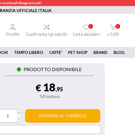
 eventuali disagi arrecati
RANZIA UFFICIALE ITALIA
0
0
Profilo
Confronta i prodotti
Lista desideri
0,00
€
OCHI
TEMPO LIBERO
CAFFE'
PET SHOP
BRAND
BLOG
PRODOTTO DISPONIBILE
18
€
,95
IVA inclusa
i
h