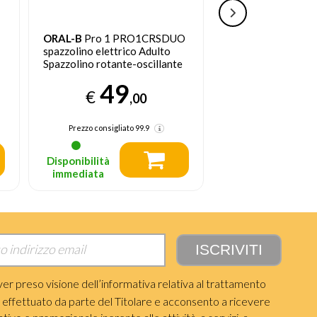
ORAL-B
Pro 1 PRO1CRSDUO
ORAL-B
VITALITY
spazzolino elettrico Adulto
29
Spazzolino rotante-oscillante
€
Nero, Turchese, Bianco
49
€
,00
Prezzo consigliat
Prezzo consigliato
99.9
Disponibilità
Disponibilità
immediata
immediata
ver preso visione dell’informativa relativa al trattamento
i effettuato da parte del Titolare e acconsento a ricevere