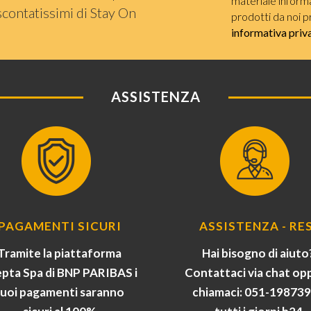
materiale informat
scontatissimi di Stay On
prodotti da noi p
informativa priv
ASSISTENZA
PAGAMENTI SICURI
ASSISTENZA - RES
Tramite la piattaforma
Hai bisogno di aiuto
pta Spa di BNP PARIBAS i
Contattaci via chat op
tuoi pagamenti saranno
chiamaci: 051-19873