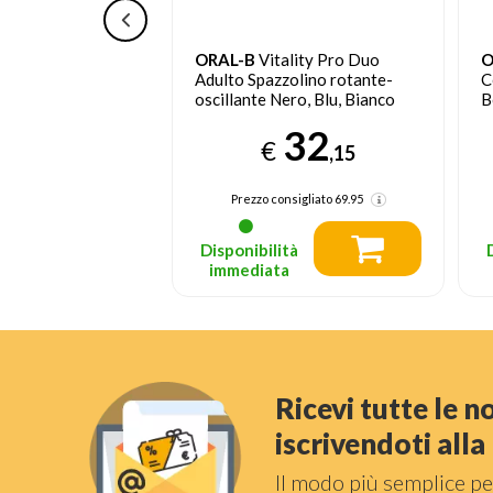
2 Adulto
ORAL-B
Vitality Pro Duo
O
rotante Nero
Adulto Spazzolino rotante-
C
oscillante Nero, Blu, Bianco
B
46
C
32
,91
I
€
,15
nsigliato
69.9
Prezzo consigliato
69.95
tà
Disponibilità
a
immediata
Ricevi tutte le 
iscrivendoti all
Il modo più semplice pe