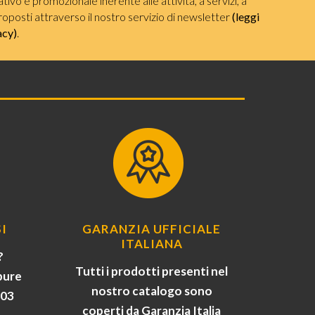
ivo e promozionale inerente alle attività, a servizi, a
roposti attraverso il nostro servizio di newsletter
(leggi
acy)
.
I
GARANZIA UFFICIALE
ITALIANA
?
Tutti i prodotti presenti nel
pure
nostro catalogo sono
903
coperti da Garanzia Italia