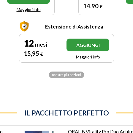
14
,90
€
Maggiori info
Estensione di Assistenza
12
mesi
AGGIUNGI
15
,95
€
Maggiori info
mostra più opzioni
IL PACCHETTO PERFETTO
io
ORAL-B Vitality Pro Duo Adult