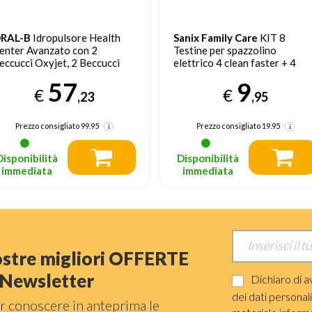
RAL-B
Idropulsore Health
Sanix Family Care
KIT 8
enter Avanzato con 2
Testine per spazzolino
eccucci Oxyjet, 2 Beccucci
elettrico 4 clean faster + 4
on Getto D’acqua. 1
soft action XDOB2050P
57
9
dropulsore
€
€
,23
,95
Prezzo consigliato
99.95
Prezzo consigliato
19.95
Disponibilità
Disponibilità
immediata
immediata
nostre migliori OFFERTE
a Newsletter
Dichiaro di a
dei dati personal
r conoscere in anteprima le