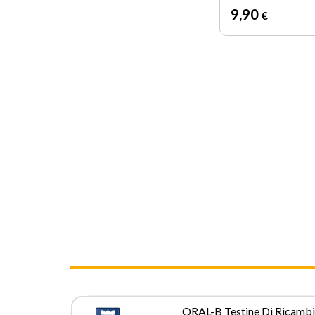
9
,90
€
ORAL-B Testine Di Ricamb