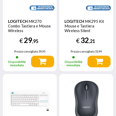
LOGITECH
MK270
LOGITECH
MK295 Kit
Combo Tastiera e Mouse
Mouse e Tastiera
Wireless
Wireless Silent
29
32
€
€
,95
,21
Prezzo consigliato
39,95
Prezzo consigliato
53,99
Disponibilità
Disponibilità
immediata
immediata