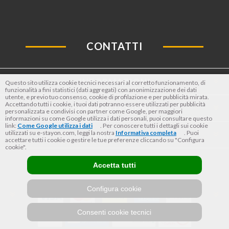
CONTATTI
INFORMAZIONI
Questo sito utilizza cookie tecnici necessari al corretto funzionamento, di
funzionalità a fini statistici (dati aggregati) con anonimizzazione dei dati
utente, e previo tuo consenso, cookie di profilazione e per pubblicità mirata.
Accettando tutti i cookie, i tuoi dati potranno essere utilizzati per pubblicità
SERVIZIO CLIENTI
personalizzata e condivisi con partner come Google, per maggiori
informazioni su come Google utilizza i dati personali, puoi consultare questo
link:
Come Google utilizza i dati
. Per conoscere tutti i dettagli sui cookie
utilizzati su e-stayon.com, leggi la nostra
Informativa completa
. Puoi
PRIVACY
accettare tutti i cookie o gestire le tue preferenze cliccando su "Configura
cookie".
OPZIONI DI PAGAMENTO
Accetta tutti
Configura cookie
Consenti cookie tecnici