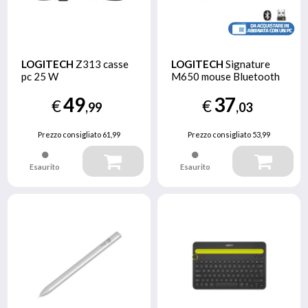
LOGITECH
Z313 casse
LOGITECH
Signature
pc 25 W
M650 mouse Bluetooth
49
37
€
€
,99
,03
Prezzo consigliato
61,99
Prezzo consigliato
53,99
Esaurito
Esaurito