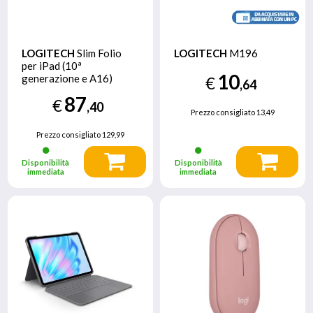
LOGITECH
Slim Folio
LOGITECH
M196
per iPad (10ª
10
generazione e A16)
€
,64
87
€
,40
Prezzo consigliato
13,49
Prezzo consigliato
129,99
Disponibilità
Disponibilità
immediata
immediata