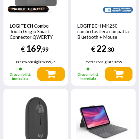
LOGITECH
Combo
LOGITECH
MK250
Touch Grigio Smart
combo tastiera compatta
Connector QWERTY
Bluetooth + Mouse
Italiano
169
22
€
€
,99
,30
Prezzo consigliato
199,95
Prezzo consigliato
32,99
Disponibilità
Disponibilità
immediata
immediata