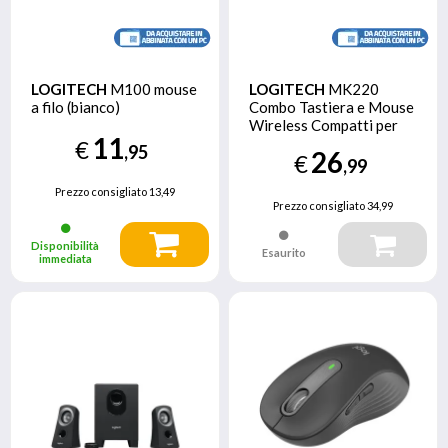
LOGITECH
M100 mouse
LOGITECH
MK220
a filo (bianco)
Combo Tastiera e Mouse
Wireless Compatti per
11
Windows, 2,4 GHz
€
,95
26
€
Wireless con Ricevitore
,99
USB Unifying, Durata
Prezzo consigliato
13,49
Batteria di 24 Mesi,
Prezzo consigliato
34,99
Compatibile con PC,
Laptop
Disponibilità
Esaurito
immediata