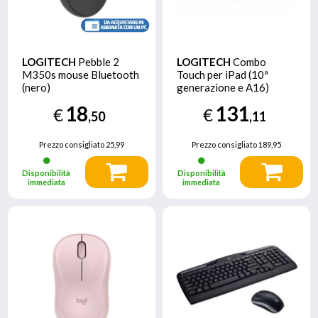
LOGITECH
Pebble 2
LOGITECH
Combo
M350s mouse Bluetooth
Touch per iPad (10ª
(nero)
generazione e A16)
18
131
€
€
,50
,11
Prezzo consigliato
25,99
Prezzo consigliato
189,95
Disponibilità
Disponibilità
immediata
immediata