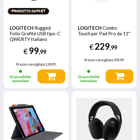
LOGITECH
Rugged
LOGITECH
Combo
Folio Grafite USB tipo-C
Touch per Pad Pro da 11"
QWERTY Italiano
229
€
,99
99
€
,99
Prezzo consigliato
259,99
Prezzo consigliato
139,95
Disponibilità
Disponibilità
immediata
immediata