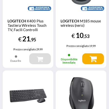
LOGITECH
K400 Plus
LOGITECH
M185 mouse
Tastiera Wireless Touch
wireless (nero)
TV, Facili Controlli
10
Multimediali e Touchpad
€
,53
21
€
Integrato, Tastiera
,95
HTPC per TV Collegata
Prezzo consigliato
19,99
al PC, Windows, Android,
Prezzo consigliato
29,99
Chrome OS, Laptop,
Tablet
Disponibilità
Esaurito
immediata