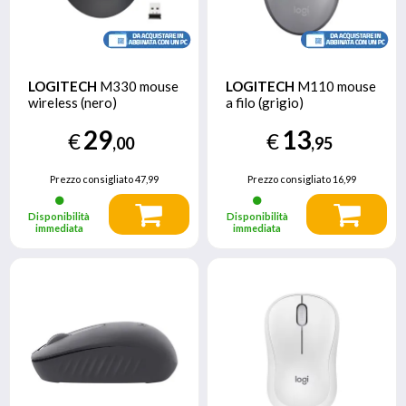
LOGITECH
M330 mouse
LOGITECH
M110 mouse
wireless (nero)
a filo (grigio)
29
13
€
€
,00
,95
Prezzo consigliato
47,99
Prezzo consigliato
16,99
Disponibilità
Disponibilità
immediata
immediata