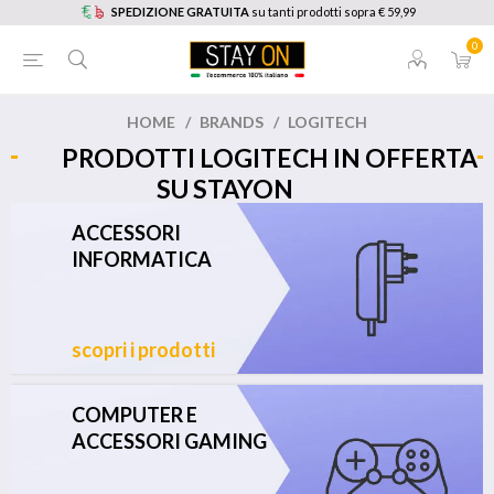
SPEDIZIONE GRATUITA
su tanti prodotti sopra € 59,99
0
HOME
/
BRANDS
/
LOGITECH
PRODOTTI LOGITECH IN OFFERTA
SU STAYON
ACCESSORI
INFORMATICA
scopri i prodotti
COMPUTER E
ACCESSORI GAMING