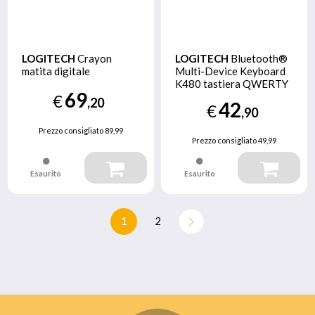
LOGITECH
Crayon
LOGITECH
Bluetooth®
matita digitale
Multi-Device Keyboard
K480 tastiera QWERTY
69
Italiano Nero, Lime
€
,20
42
€
,90
Prezzo consigliato
89,99
Prezzo consigliato
49,99
Esaurito
Esaurito
1
2