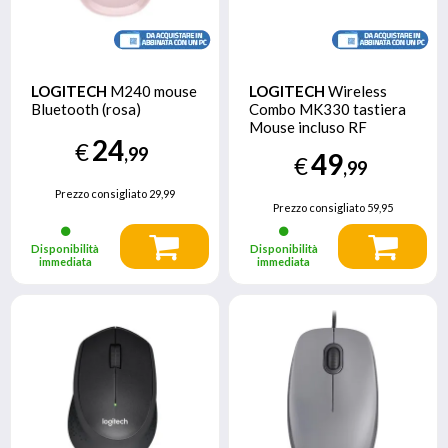
LOGITECH
M240 mouse
LOGITECH
Wireless
Bluetooth (rosa)
Combo MK330 tastiera
Mouse incluso RF
24
Wireless QWERTY
€
,99
49
€
Italiano Nero
,99
Prezzo consigliato
29,99
Prezzo consigliato
59,95
Disponibilità
Disponibilità
immediata
immediata