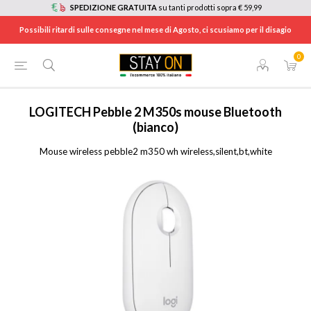
SPEDIZIONE GRATUITA
su tanti prodotti sopra € 59,99
Possibili ritardi sulle consegne nel mese di Agosto, ci scusiamo per il disagio
0
HOME
/
INFORMATICA
/
ACCESSORI INFORMATICA
/
MOUSE - TAVOLETTE GRAFICHE
/
910007013
LOGITECH
Pebble 2 M350s mouse Bluetooth
(bianco)
Mouse wireless pebble2 m350 wh wireless,silent,bt,white