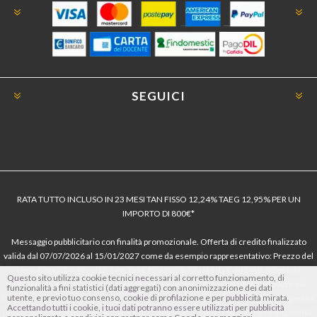
SEGUICI
RATA TUTTO INCLUSO IN 23 MESI TAN FISSO 12,24% TAEG 12,95% PER UN
IMPORTO DI 800€*
Messaggio pubblicitario con finalità promozionale. Offerta di credito finalizzato
valida dal 07/07/2026 al 15/01/2027 come da esempio rappresentativo: Prezzo del
bene € 800, Tan fisso 12,24% Taeg 12,95%, in 23 rate da € 40 costi accessori
Questo sito utilizza cookie tecnici necessari al corretto funzionamento, di
dell’offerta azzerati. Importo totale del credito € 800. Importo totale dovuto dal
funzionalità a fini statistici (dati aggregati) con anonimizzazione dei dati
utente, e previo tuo consenso, cookie di profilazione e per pubblicità mirata.
Consumatore € 920. Decorrenza media della prima rata a 90 giorni. Al fine di gestire
Accettando tutti i cookie, i tuoi dati potranno essere utilizzati per pubblicità
le tue spese in modo responsabile e di conoscere eventuali altre offerte disponibili,