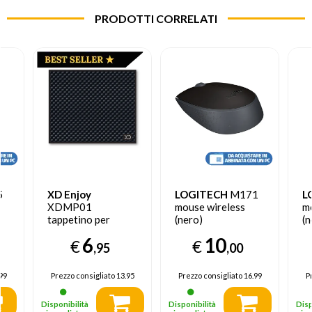
PRODOTTI CORRELATI
5
XD Enjoy
LOGITECH
M171
L
XDMP01
mouse wireless
m
tappetino per
(nero)
(n
mouse Carbonio
6
10
€
€
,95
,00
99
Prezzo consigliato
13.95
Prezzo consigliato
16.99
P
Disponibilità
Disponibilità
Disp