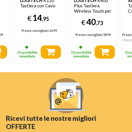
LOGITECH
K120
LOGITECH
K400
X
Tastiera con Cavo
Plus Tastiera
Ta
Wireless Touch per
C
14
tv
Ri
€
,95
40
€
,73
Prezzo consigliato
16.99
99
Prezzo consigliato
58.99
Prezz
Prezz
Disponibilità
Disponibilità
Disp
immediata
immediata
im
Ricevi tutte le nostre migliori
OFFERTE