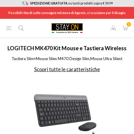
SPEDIZIONE GRATUITA
su tanti prodotti sopra € 59,99
Possibili ritardi sulle consegne nel mese di Agosto, ci scusiamo per il disagio
0
HOME
/
INFORMATICA
/
ACCESSORI INFORMATICA
/
TASTIERE
/
920009196
LOGITECH
MK470 Kit Mouse e Tastiera Wireless
Tastiera Slim+Mouse Silen M470 Design Slim,Mouse Ultra Silent
Scopri tutte le caratteristiche