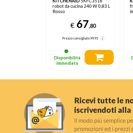
D
5KFC3516
KENWOOD
HBM40.306WH
S
cina 240 W 0,83 L
frullatore Frullatore ad
F
immersione 850 W Grigio,
W
Trasparente, Bianco
67
43
€
,80
,18
nsigliato
99.95
Prezzo precedente 45,72
(-5%)
Prezzo consigliato
94.95
tà
Disponibilità
a
immediata
Ricevi tutte le 
iscrivendoti all
Il modo più semplice pe
promozioni ed i prezzi 