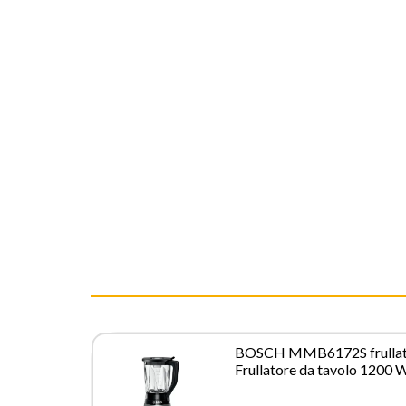
BOSCH MMB6172S frullat
Frullatore da tavolo 1200 
Nero, Acciaio inossidabile