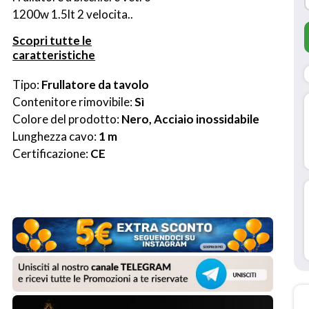
1200w 1.5lt 2 velocita..
Scopri tutte le
caratteristiche
Tipo: 
Frullatore da tavolo
Contenitore rimovibile: 
Sì
Colore del prodotto: 
Nero, Acciaio inossidabile
Lunghezza cavo: 
1 m
Certificazione: 
CE