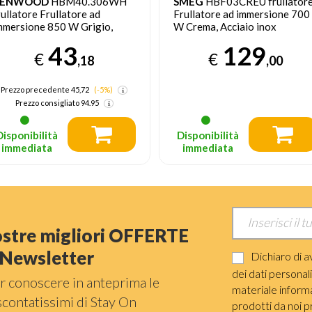
MEG
HBF03CREU frullatore
KENWOOD
CHP61.100WH
rullatore ad immersione 700
tritaverdure elettrico 0,5 L
 Crema, Acciaio inox
500 W Bianco
129
27
€
€
,00
,17
Prezzo consigliato
52.95
Disponibilità
Disponibilità
immediata
immediata
nostre migliori OFFERTE
a Newsletter
Dichiaro di a
dei dati personal
r conoscere in anteprima le
materiale informat
scontatissimi di Stay On
prodotti da noi p