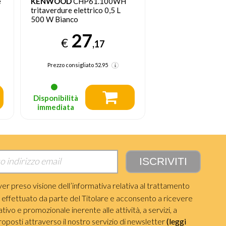
MOULINEX
Frullatore
MOULINEX
HBL E
PerfectMix+ LM871D
2IN1
80
29
€
€
,00
Prezzo consigliato
129.95
Prezzo consigliato
Disponibilità
Disponibilità
immediata
immediata
ver preso visione dell’informativa relativa al trattamento
i effettuato da parte del Titolare e acconsento a ricevere
ivo e promozionale inerente alle attività, a servizi, a
roposti attraverso il nostro servizio di newsletter
(leggi