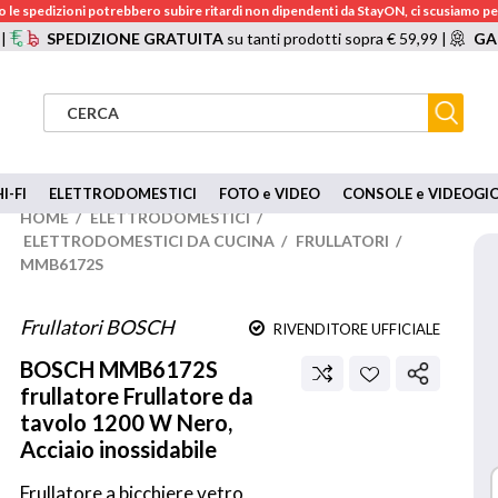
 le spedizioni potrebbero subire ritardi non dipendenti da StayON, ci scusiamo per
 |
SPEDIZIONE GRATUITA
su tanti prodotti sopra € 59,99 |
GA
I-FI
ELETTRODOMESTICI
FOTO e VIDEO
CONSOLE e VIDEOGI
HOME
/
ELETTRODOMESTICI
/
ELETTRODOMESTICI DA CUCINA
/
FRULLATORI
/
MMB6172S
Frullatori BOSCH
RIVENDITORE UFFICIALE
BOSCH
MMB6172S
frullatore Frullatore da
tavolo 1200 W Nero,
Acciaio inossidabile
Frullatore a bicchiere vetro 