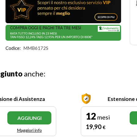
Codice:
MMB6172S
ggiunto
anche:
sione di Assistenza
Estensione 
12
mesi
AGGIUNGI
19
,90
€
Maggiori info