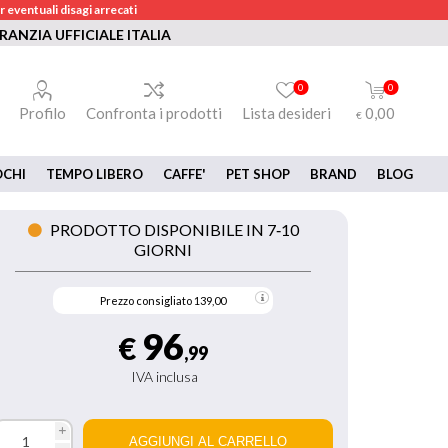
 eventuali disagi arrecati
RANZIA UFFICIALE ITALIA
0
0
Profilo
Confronta i prodotti
Lista desideri
0,00
€
OCHI
TEMPO LIBERO
CAFFE'
PET SHOP
BRAND
BLOG
PRODOTTO DISPONIBILE IN 7‑10
GIORNI
Prezzo consigliato
139,00
96
€
,99
IVA inclusa
i