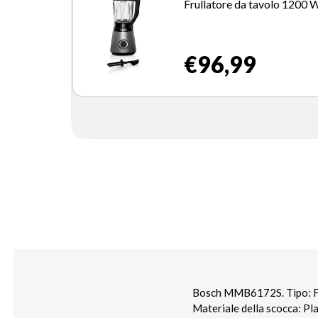
Frullatore da tavolo 1200 
Nero, Acciaio inossidabile
€96,99
Bosch MMB6172S. Tipo: Frul
Materiale della scocca: Pl