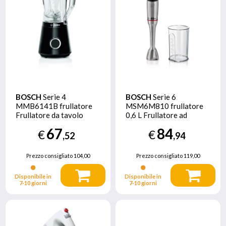
BOSCH
Serie 4
BOSCH
Serie 6
MMB6141B frullatore
MSM6M810 frullatore
Frullatore da tavolo
0,6 L Frullatore ad
1200 W Nero
immersione 1200 W
67
84
€
€
Acciaio inossidabile
,52
,94
Prezzo consigliato
104,00
Prezzo consigliato
119,00
Disponibile in
Disponibile in
7‑10 giorni
7‑10 giorni