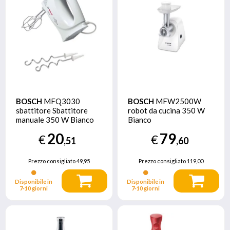
BOSCH
MFQ3030
BOSCH
MFW2500W
sbattitore Sbattitore
robot da cucina 350 W
manuale 350 W Bianco
Bianco
20
79
€
€
,51
,60
Prezzo consigliato
49,95
Prezzo consigliato
119,00
Disponibile in
Disponibile in
7‑10 giorni
7‑10 giorni