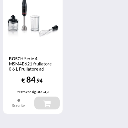
BOSCH
Serie 4
MSM4B621 frullatore
0,6 L Frullatore ad
immersione 1000 W
84
€
Antracite, Trasparente
,94
Prezzo consigliato
94,90
Esaurito