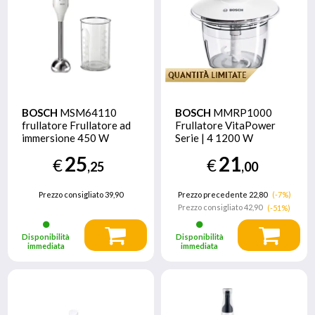
BOSCH
MSM64110
BOSCH
MMRP1000
frullatore Frullatore ad
Frullatore VitaPower
immersione 450 W
Serie | 4 1200 W
Rosso, Bianco
Argento
25
21
€
€
,25
,00
Prezzo consigliato
39,90
Prezzo precedente 22,80
(-7%)
Prezzo consigliato
42,90
(-51%)
Disponibilità
Disponibilità
immediata
immediata