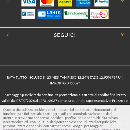
SEGUICI
RATA TUTTO INCLUSO IN 23 MESI TAN FISSO 12,24% TAEG 12,95% PER UN
IMPORTO DI 800€*
Messaggio pubblicitario con finalità promozionale. Offerta di credito finalizzato
valida dal 07/07/2026 al 15/01/2027 come da esempio rappresentativo: Prezzo del
bene € 800, Tan fisso 12,24% Taeg 12,95%, in 23 rate da € 40 costi accessori
Questo sito utilizza cookie tecnici necessari al corretto funzionamento, di
dell’offerta azzerati. Importo totale del credito € 800. Importo totale dovuto dal
funzionalità a fini statistici (dati aggregati) con anonimizzazione dei dati
utente, e previo tuo consenso, cookie di profilazione e per pubblicità mirata.
Consumatore € 920. Decorrenza media della prima rata a 90 giorni. Al fine di gestire
Accettando tutti i cookie, i tuoi dati potranno essere utilizzati per pubblicità
le tue spese in modo responsabile e di conoscere eventuali altre offerte disponibili,
personalizzata e condivisi con partner come Google, per maggiori
Findomestic ti ricorda, prima di sottoscrivere il contratto, di prendere visione di
informazioni su come Google utilizza i dati personali, puoi consultare questo