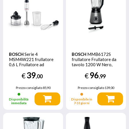
BOSCH
Serie 4
BOSCH
MMB6172S
MSM4W221 frullatore
frullatore Frullatore da
0,6 L Frullatore ad
tavolo 1200 W Nero,
immersione 600 W
Acciaio inossidabile
39
96
€
€
Bianco
,00
,99
Prezzo consigliato
85,90
Prezzo consigliato
139,00
Disponibilità
Disponibile in
immediata
7‑10 giorni