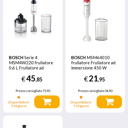
BOSCH
Serie 4
BOSCH
MSM64010
MSM4W220 frullatore
frullatore Frullatore ad
0,6 L Frullatore ad
immersione 450 W
immersione 600 W
Rosso, Bianco
45
21
€
€
Bianco
,85
,95
Prezzo consigliato
75,90
Prezzo consigliato
34,90
Disponibile in
Disponibile in
7‑10 giorni
7‑10 giorni