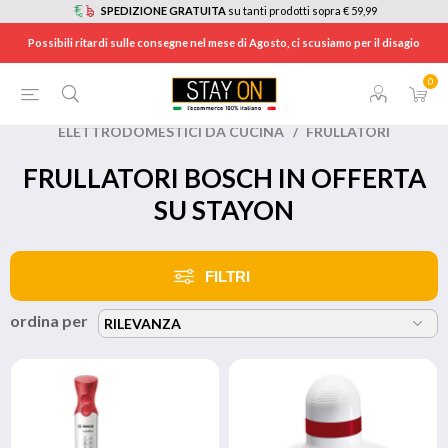
SPEDIZIONE GRATUITA
su tanti prodotti sopra € 59,99
Possibili ritardi sulle consegne nel mese di Agosto, ci scusiamo per il disagio
0
HOME
/
BRANDS
/
BOSCH
/
ELETTRODOMESTICI DA CUCINA
/
FRULLATORI
FRULLATORI BOSCH IN OFFERTA
SU STAYON
FILTRI
ordina per