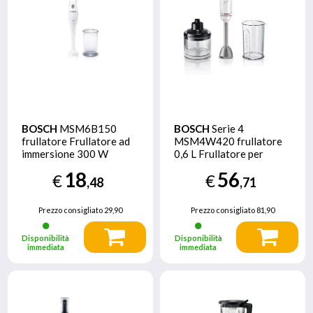
BOSCH
MSM6B150
BOSCH
Serie 4
frullatore Frullatore ad
MSM4W420 frullatore
immersione 300 W
0,6 L Frullatore per
Bianco
cottura 800 W Nero,
18
56
€
€
Trasparente, Bianco
,48
,71
Prezzo consigliato
29,90
Prezzo consigliato
81,90
Disponibilità
Disponibilità
immediata
immediata