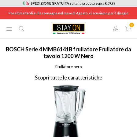
SPEDIZIONE GRATUITA
su tanti prodotti sopra € 59,99
Possibili ritardi sulle consegne nel mese di Agosto, ci scusiamo per il disagio
0
HOME
/
ELETTRODOMESTICI
/
ELETTRODOMESTICI DA CUCINA
/
FRULLATORI
/
MMB6141B
BOSCH
Serie 4 MMB6141B frullatore Frullatore da
tavolo 1200 W Nero
Frullatore nero
Scopri tutte le caratteristiche