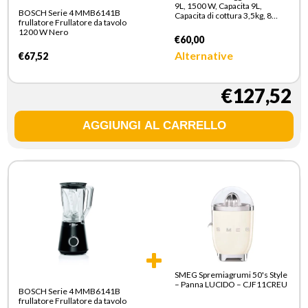
9L, 1500 W, Capacita 9L,
BOSCH Serie 4 MMB6141B
Capacita di cottura 3,5kg, 8
frullatore Frullatore da tavolo
programmi preimpostati,
1200 W Nero
Temperatura fino a 200°,
€60,00
Cestello trasparente per
controllo cottura, Bianco
Alternative
€67,52
€127,52
SMEG Spremiagrumi 50's Style
– Panna LUCIDO – CJF11CREU
BOSCH Serie 4 MMB6141B
frullatore Frullatore da tavolo