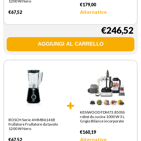
1200 W Nero
€179,00
Alternative
€67,52
€246,52
KENWOOD FDM73.850SS
robot da cucina 1000 W 3 L
BOSCH Serie 4 MMB6141B
Grigio Bilance incorporate
frullatore Frullatore da tavolo
1200 W Nero
€160,19
Alternative
€67,52