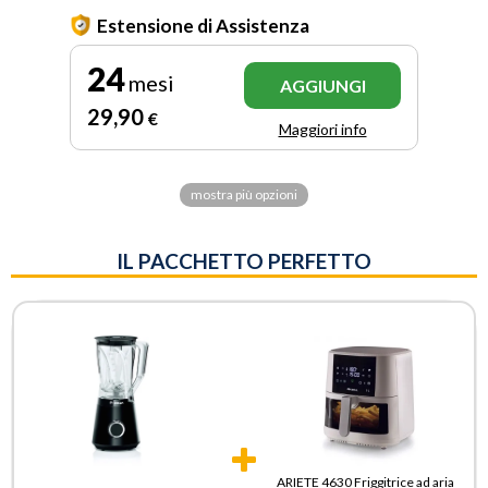
Estensione di Assistenza
24
mesi
AGGIUNGI
29
,90
€
Maggiori info
mostra più opzioni
IL PACCHETTO PERFETTO
ARIETE 4630 Friggitrice ad aria