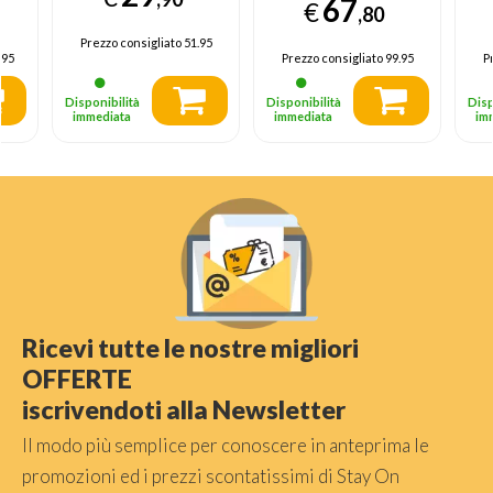
67
€
i
,80
Gr
Prezzo consigliato
51.95
T
.95
Prezzo consigliato
99.95
P
B
Disponibilità
Disponibilità
Disp
immediata
immediata
im
Ricevi tutte le nostre migliori
OFFERTE
iscrivendoti alla Newsletter
Il modo più semplice per conoscere in anteprima le
promozioni ed i prezzi scontatissimi di Stay On