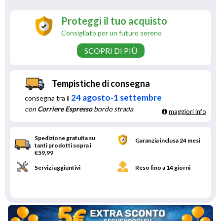
Proteggi il tuo acquisto
Consigliato per un futuro sereno
SCOPRI DI PIÙ
Tempistiche di consegna
24 agosto-1 settembre
consegna tra il
con
Corriere Espresso
bordo strada
maggiori info
Spedizione gratuita su
Garanzia inclusa 24 mesi
tanti prodotti sopra i
€59,99
Servizi aggiuntivi
Reso fino a 14 giorni