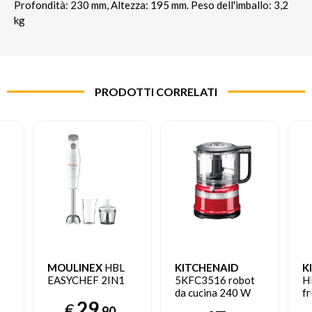
Profondità: 230 mm, Altezza: 195 mm. Peso dell'imballo: 3,2
kg
PRODOTTI CORRELATI
MOULINEX
HBL
KITCHENAID
K
EASYCHEF 2IN1
5KFC3516 robot
H
da cucina 240 W
fr
29
0,83 L Rosso
Fr
€
,90