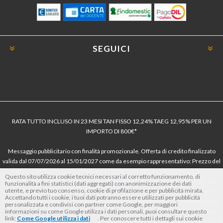
SEGUICI
RATA TUTTO INCLUSO IN 23 MESI TAN FISSO 12,24% TAEG 12,95% PER UN
IMPORTO DI 800€*
Messaggio pubblicitario con finalità promozionale. Offerta di credito finalizzato
valida dal 07/07/2026 al 15/01/2027 come da esempio rappresentativo: Prezzo del
bene € 800, Tan fisso 12,24% Taeg 12,95%, in 23 rate da € 40 costi accessori
Questo sito utilizza cookie tecnici necessari al corretto funzionamento, di
dell’offerta azzerati. Importo totale del credito € 800. Importo totale dovuto dal
funzionalità a fini statistici (dati aggregati) con anonimizzazione dei dati
utente, e previo tuo consenso, cookie di profilazione e per pubblicità mirata.
Consumatore € 920. Decorrenza media della prima rata a 90 giorni. Al fine di gestire
Accettando tutti i cookie, i tuoi dati potranno essere utilizzati per pubblicità
le tue spese in modo responsabile e di conoscere eventuali altre offerte disponibili,
personalizzata e condivisi con partner come Google, per maggiori
Findomestic ti ricorda, prima di sottoscrivere il contratto, di prendere visione di
informazioni su come Google utilizza i dati personali, puoi consultare questo
link:
Come Google utilizza i dati
. Per conoscere tutti i dettagli sui cookie
tutte le condizioni economiche e contrattuali, facendo riferimento alle Informazioni