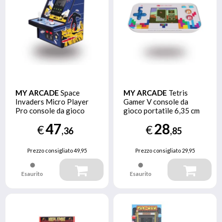
MY ARCADE
Space
MY ARCADE
Tetris
Invaders Micro Player
Gamer V console da
Pro console da gioco
gioco portatile 6,35 cm
portatile 6,98 cm (2.75")
(2.5") Multicolore
47
28
€
€
Multicolore
,36
,85
Prezzo consigliato
49,95
Prezzo consigliato
29,95
Esaurito
Esaurito