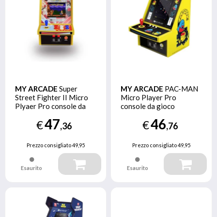
MY ARCADE
Super
MY ARCADE
PAC-MAN
Street Fighter II Micro
Micro Player Pro
Plyaer Pro console da
console da gioco
gioco portatile 6,98 cm
portatile 6,98 cm (2.75")
47
46
€
€
(2.75") Multicolore
Multicolore
,36
,76
Prezzo consigliato
49,95
Prezzo consigliato
49,95
Esaurito
Esaurito