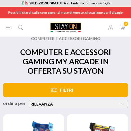
SPEDIZIONE GRATUITA
su tanti prodotti sopra € 59,99
Possibili ritardi sulle consegne nel mese di Agosto, ci scusiamo per il disagio
0
HOME
/
BRANDS
/
MY ARCADE
/
COMPUTER E ACCESSORI GAMING
COMPUTER E ACCESSORI
GAMING MY ARCADE IN
OFFERTA SU STAYON
FILTRI
ordina per