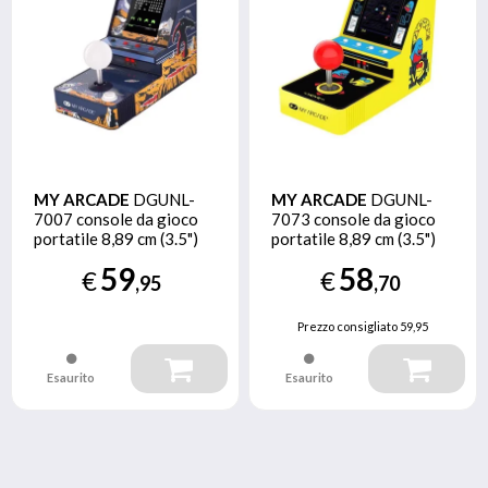
MY ARCADE
DGUNL-
MY ARCADE
DGUNL-
7007 console da gioco
7073 console da gioco
portatile 8,89 cm (3.5")
portatile 8,89 cm (3.5")
Nero, Blu, Ocra, Rosso
Nero, Giallo
59
58
€
€
,95
,70
Prezzo consigliato
59,95
Esaurito
Esaurito