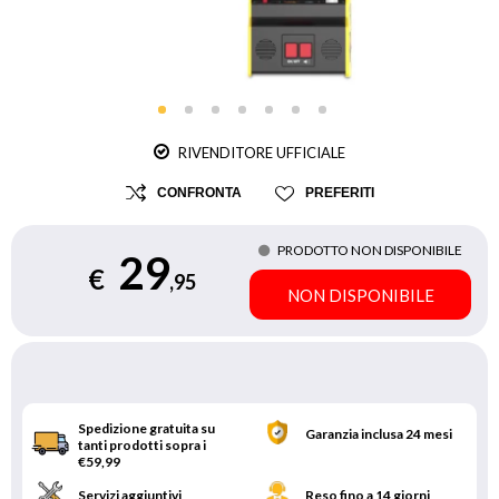
RIVENDITORE UFFICIALE
CONFRONTA
PREFERITI
PRODOTTO NON DISPONIBILE
29
€
,95
NON DISPONIBILE
Spedizione gratuita su
Garanzia inclusa 24 mesi
tanti prodotti sopra i
€59,99
Servizi aggiuntivi
Reso fino a 14 giorni