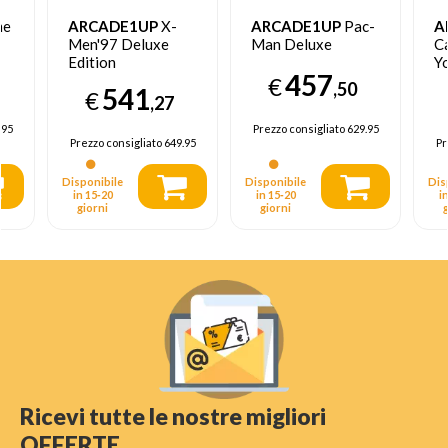
me
ARCADE1UP
X-
ARCADE1UP
Pac-
A
Men'97 Deluxe
Man Deluxe
C
Edition
Y
457
€
,50
541
€
,27
.95
Prezzo consigliato
629.95
Prezzo consigliato
649.95
Pr
Disponibile
Disponibile
Dis
in 15‑20
in 15‑20
i
giorni
giorni
Ricevi tutte le nostre migliori
OFFERTE