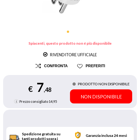
Spiacenti, questo prodotto non é più disponibile
RIVENDITORE UFFICIALE
CONFRONTA
PREFERITI
7
PRODOTTO NON DISPONIBILE
€
,48
NON DISPONIBILE
Prezzo consigliato
14,95
Spedizione gratuita su
Garanzia inclusa 24 mesi
tanti prodotti sopra i