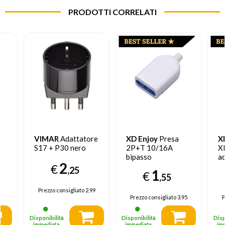
PRODOTTI CORRELATI
VIMAR
Adattatore
XD Enjoy
Presa
X
S17 + P30 nero
2P+T 10/16A
X
bipasso
ad
2
pr
€
,25
1
€
Ti
,55
B
Prezzo consigliato
2.99
Prezzo consigliato
3.95
P
Disponibilità
Disponibilità
Disp
immediata
immediata
im