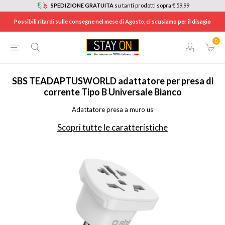
SPEDIZIONE GRATUITA
su tanti prodotti sopra € 59,99
Possibili ritardi sulle consegne nel mese di Agosto, ci scusiamo per il disagio
0
HOME
/
ELETTRODOMESTICI
/
ILLUMINAZIONE E MATERIALE ELETTRICO
/
PROLUNGHE E MULTIPLE
/
TEADAPTUSWORLD
SBS
TEADAPTUSWORLD adattatore per presa di
corrente Tipo B Universale Bianco
Adattatore presa a muro us
Scopri tutte le caratteristiche