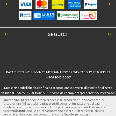
SEGUICI
RATA TUTTO INCLUSO IN 23 MESI TAN FISSO 12,24% TAEG 12,95% PER UN
IMPORTO DI 800€*
Messaggio pubblicitario con finalità promozionale. Offerta di credito finalizzato
valida dal 07/07/2026 al 15/01/2027 come da esempio rappresentativo: Prezzo del
bene € 800, Tan fisso 12,24% Taeg 12,95%, in 23 rate da € 40 costi accessori
Questo sito utilizza cookie tecnici necessari al corretto funzionamento, di
dell’offerta azzerati. Importo totale del credito € 800. Importo totale dovuto dal
funzionalità a fini statistici (dati aggregati) con anonimizzazione dei dati
utente, e previo tuo consenso, cookie di profilazione e per pubblicità mirata.
Consumatore € 920. Decorrenza media della prima rata a 90 giorni. Al fine di gestire
Accettando tutti i cookie, i tuoi dati potranno essere utilizzati per pubblicità
le tue spese in modo responsabile e di conoscere eventuali altre offerte disponibili,
personalizzata e condivisi con partner come Google, per maggiori