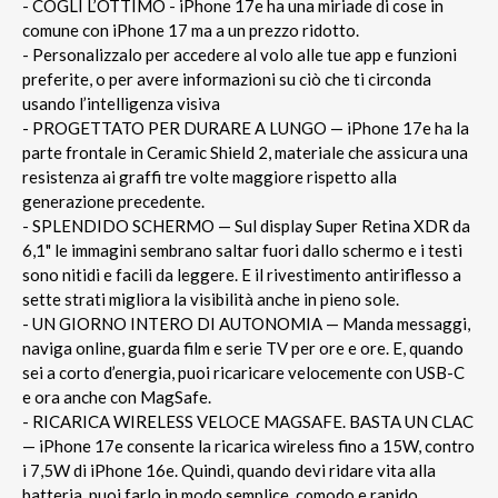
- COGLI L’OTTIMO - iPhone 17e ha una miriade di cose in
comune con iPhone 17 ma a un prezzo ridotto.
- Personalizzalo per accedere al volo alle tue app e funzioni
preferite, o per avere informazioni su ciò che ti circonda
usando l’intelligenza visiva
- PROGETTATO PER DURARE A LUNGO — iPhone 17e ha la
parte frontale in Ceramic Shield 2, materiale che assicura una
resistenza ai graffi tre volte maggiore rispetto alla
generazione precedente.
- SPLENDIDO SCHERMO — Sul display Super Retina XDR da
6,1" le immagini sembrano saltar fuori dallo schermo e i testi
sono nitidi e facili da leggere. E il rivestimento antiriflesso a
sette strati migliora la visibilità anche in pieno sole.
- UN GIORNO INTERO DI AUTONOMIA — Manda messaggi,
naviga online, guarda film e serie TV per ore e ore. E, quando
sei a corto d’energia, puoi ricaricare velocemente con USB-C
e ora anche con MagSafe.
- RICARICA WIRELESS VELOCE MAGSAFE. BASTA UN CLAC
— iPhone 17e consente la ricarica wireless fino a 15W, contro
i 7,5W di iPhone 16e. Quindi, quando devi ridare vita alla
batteria, puoi farlo in modo semplice, comodo e rapido.