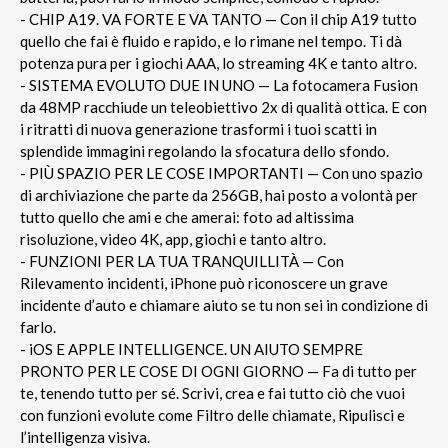
- CHIP A19. VA FORTE E VA TANTO — Con il chip A19 tutto
quello che fai è fluido e rapido, e lo rimane nel tempo. Ti dà
potenza pura per i giochi AAA, lo streaming 4K e tanto altro.
- SISTEMA EVOLUTO DUE IN UNO — La fotocamera Fusion
da 48MP racchiude un teleobiettivo 2x di qualità ottica. E con
i ritratti di nuova generazione trasformi i tuoi scatti in
splendide immagini regolando la sfocatura dello sfondo.
- PIÙ SPAZIO PER LE COSE IMPORTANTI — Con uno spazio
di archiviazione che parte da 256GB, hai posto a volontà per
tutto quello che ami e che amerai: foto ad altissima
risoluzione, video 4K, app, giochi e tanto altro.
- FUNZIONI PER LA TUA TRANQUILLITÀ — Con
Rilevamento incidenti, iPhone può riconoscere un grave
incidente d’auto e chiamare aiuto se tu non sei in condizione di
farlo.
- iOS E APPLE INTELLIGENCE. UN AIUTO SEMPRE
PRONTO PER LE COSE DI OGNI GIORNO — Fa di tutto per
te, tenendo tutto per sé. Scrivi, crea e fai tutto ciò che vuoi
con funzioni evolute come Filtro delle chiamate, Ripulisci e
l’intelligenza visiva.