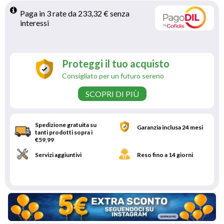
Paga in 3 rate da 233,32 € senza 
interessi 
Proteggi il tuo acquisto
Consigliato per un futuro sereno
SCOPRI DI PIÙ
Spedizione gratuita su
Garanzia inclusa 24 mesi
tanti prodotti sopra i
€59,99
Servizi aggiuntivi
Reso fino a 14 giorni