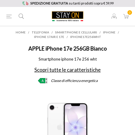
SPEDIZIONE GRATUITA
su tanti prodotti sopra € 59,99
0
HOME
/
TELEFONIA
/
SMARTPHONE E CELLULARI
/
IPHONE
/
IPHONE 17AIR E 17E
/
IPHONE17E256WHT
APPLE
iPhone 17e 256GB Bianco
Smartphone iphone 17e 256 wht
Scopri tutte le caratteristiche
Classe di efficienza energetica