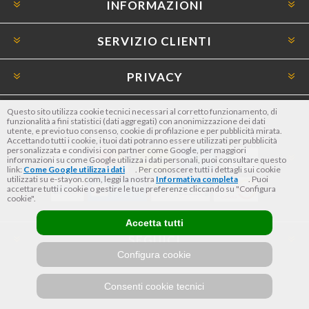
INFORMAZIONI
SERVIZIO CLIENTI
PRIVACY
OPZIONI DI PAGAMENTO
Questo sito utilizza cookie tecnici necessari al corretto funzionamento, di
funzionalità a fini statistici (dati aggregati) con anonimizzazione dei dati
utente, e previo tuo consenso, cookie di profilazione e per pubblicità mirata.
Accettando tutti i cookie, i tuoi dati potranno essere utilizzati per pubblicità
personalizzata e condivisi con partner come Google, per maggiori
informazioni su come Google utilizza i dati personali, puoi consultare questo
link:
Come Google utilizza i dati
. Per conoscere tutti i dettagli sui cookie
utilizzati su e-stayon.com, leggi la nostra
Informativa completa
. Puoi
accettare tutti i cookie o gestire le tue preferenze cliccando su "Configura
cookie".
Accetta tutti
SEGUICI
Configura cookie
Consenti cookie tecnici