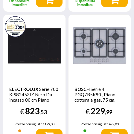
Disponibilità
Disponibilità
immediata
immediata
ELECTROLUX
Serie 700
BOSCH
Serie 4
KIS82453IZ Nero Da
PGQ7B5K90 , Piano
incasso 80 cm Piano
cottura a gas, 75 cm,
cottura a induzione 4
Acciaio inox
823
229
€
€
Fornello(i)
,53
,99
Prezzo consigliato
1199,00
Prezzo consigliato
479,00