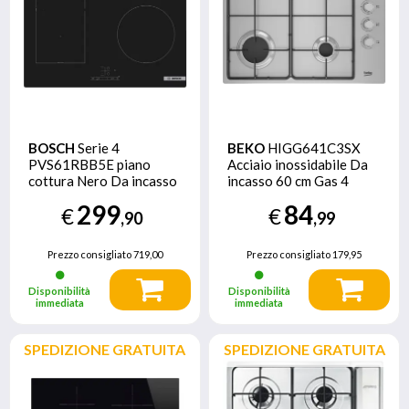
BOSCH
Serie 4
BEKO
HIGG641C3SX
PVS61RBB5E piano
Acciaio inossidabile Da
cottura Nero Da incasso
incasso 60 cm Gas 4
60 cm Piano cottura a
Fornello(i)
299
84
€
€
induzione 4 Fornello(i)
,90
,99
Prezzo consigliato
719,00
Prezzo consigliato
179,95
Disponibilità
Disponibilità
immediata
immediata
SPEDIZIONE GRATUITA
SPEDIZIONE GRATUITA