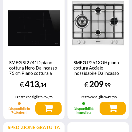
SMEG
SI2741D piano
SMEG
P261XGH piano
cottura Nero Da incasso
cottura Acciaio
75 cm Piano cottura a
inossidabile Da incasso
induzione
Gas 4 Fornello(i)
413
209
€
€
,34
,99
Prezzo consigliato
759,95
Prezzo consigliato
499,95
Disponibile in
Disponibilità
7‑10 giorni
immediata
SPEDIZIONE GRATUITA