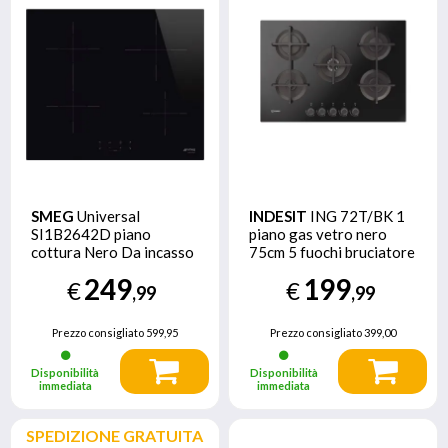
SMEG
Universal
INDESIT
ING 72T/BK 1
SI1B2642D piano
piano gas vetro nero
cottura Nero Da incasso
75cm 5 fuochi bruciatore
60 cm Piano cottura a
doppia corona griglie in
249
199
€
€
induzione 4 Fornello(i)
ghisa lavabili in
,99
,99
lavastoviglie
Prezzo consigliato
599,95
Prezzo consigliato
399,00
Disponibilità
Disponibilità
immediata
immediata
SPEDIZIONE GRATUITA