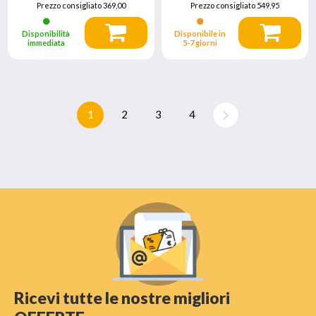
Prezzo consigliato
369,00
Prezzo consigliato
549,95
Disponibilità
Disponibile in
immediata
5‑7 giorni
1
2
3
4
Ricevi tutte le nostre migliori