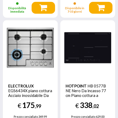
Disponibilità
Disponibile in
immediata
7‑10 giorni
ELECTROLUX
HOTPOINT
HB 0577B
EGS6434X piano cottura
NE Nero Da incasso 77
Acciaio inossidabile Da
cm Piano cottura a
incasso Gas 4 Fornello(i)
induzione 4 Fornello(i)
175
338
€
€
,99
,02
Prezzo consigliato
349,99
Prezzo consigliato
629,00