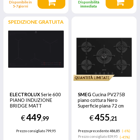
Disponibile in
Disponibilità
5‑7 giorni
immediata
SPEDIZIONE GRATUITA
ELECTROLUX
Serie 600
SMEG
Cucina PV275B
PIANO INDUZIONE
piano cottura Nero
BRIDGE MATT
Superficie piana 72 cm
(Antigraffio) 80 CM
Gas 5 Fornello(i)
449
455
€
€
EIV83443CT MADE IN
,99
,21
EUROPE
Prezzo consigliato
799,95
Prezzo precedente 486,85
(-6%)
Prezzo consigliato
839,95
(-45%)