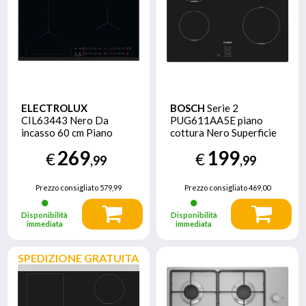
ELECTROLUX
BOSCH
Serie 2
CIL63443 Nero Da
PUG611AA5E piano
incasso 60 cm Piano
cottura Nero Superficie
cottura a induzione 4
piana 60 cm Piano
269
199
€
€
Fornello(i)
cottura a induzione 4
,99
,99
Fornello(i)
Prezzo consigliato
579,99
Prezzo consigliato
469,00
Disponibilità
Disponibilità
immediata
immediata
SPEDIZIONE GRATUITA