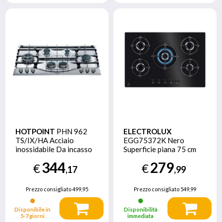
HOTPOINT
PHN 962
ELECTROLUX
TS/IX/HA Acciaio
EGG75372K Nero
inossidabile Da incasso
Superficie piana 75 cm
90 cm Gas 6 Fornello(i)
Gas 5 Fornello(i)
344
279
€
€
,17
,99
Prezzo consigliato
499,95
Prezzo consigliato
549,99
Disponibile in
Disponibilità
5‑7 giorni
immediata