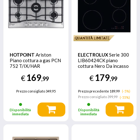
HOTPOINT
Ariston
ELECTROLUX
Serie 300
Piano cottura a gas PCN
LIB60424CK piano
752 T/IX/HAR
cottura Nero Da incasso
59 cm Piano cottura a
169
179
€
€
induzione 4 Fornello(i)
,99
,99
Prezzo consigliato
349,95
Prezzo precedente 189,99
(-5%)
Prezzo consigliato
399,99
(-55%)
Disponibilità
Disponibilità
immediata
immediata