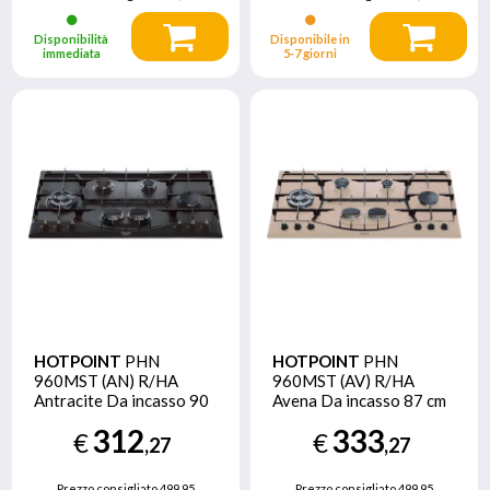
Disponibilità
Disponibile in
immediata
5‑7 giorni
HOTPOINT
PHN
HOTPOINT
PHN
960MST (AN) R/HA
960MST (AV) R/HA
Antracite Da incasso 90
Avena Da incasso 87 cm
cm Gas 5 Fornello(i)
Gas 5 Fornello(i)
312
333
€
€
,27
,27
Prezzo consigliato
499,95
Prezzo consigliato
499,95