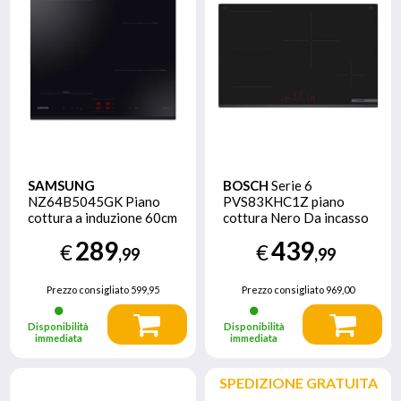
SAMSUNG
BOSCH
Serie 6
NZ64B5045GK Piano
PVS83KHC1Z piano
cottura a induzione 60cm
cottura Nero Da incasso
Slim Fit Flex Zone, 4
80 cm Piano cottura a
289
439
€
€
zone cottura Limitatore
induzione 4 Fornello(i)
,99
,99
di potenza WiFi
Prezzo consigliato
599,95
Prezzo consigliato
969,00
Disponibilità
Disponibilità
immediata
immediata
SPEDIZIONE GRATUITA