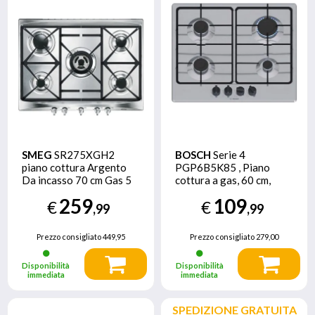
SMEG
SR275XGH2
BOSCH
Serie 4
piano cottura Argento
PGP6B5K85 , Piano
Da incasso 70 cm Gas 5
cottura a gas, 60 cm,
Fornello(i)
Acciaio inox
259
109
€
€
,99
,99
Prezzo consigliato
449,95
Prezzo consigliato
279,00
Disponibilità
Disponibilità
immediata
immediata
SPEDIZIONE GRATUITA