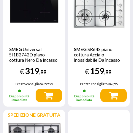
SMEG
Universal
SMEG
SR64S piano
SI1B2742D piano
cottura Acciaio
cottura Nero Da incasso
inossidabile Da incasso
75 cm Piano cottura a
Gas 4 Fornello(i)
319
159
€
€
induzione 4 Fornello(i)
,99
,99
Prezzo consigliato
699,95
Prezzo consigliato
349,95
Disponibilità
Disponibilità
immediata
immediata
SPEDIZIONE GRATUITA