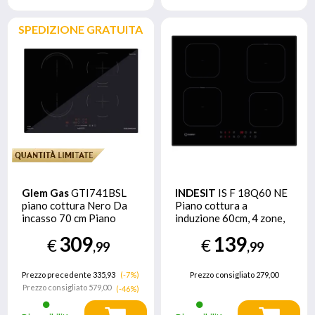
SPEDIZIONE GRATUITA
Glem Gas
GTI741BSL
INDESIT
IS F 18Q60 NE
piano cottura Nero Da
Piano cottura a
incasso 70 cm Piano
induzione 60cm, 4 zone,
cottura a induzione 4
comandi +/-
309
139
€
€
Fornello(i)
,99
,99
Prezzo precedente 335,93
(-7%)
Prezzo consigliato
279,00
Prezzo consigliato
579,00
(-46%)