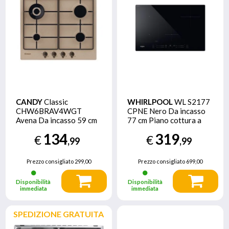
CANDY
Classic
WHIRLPOOL
WL S2177
CHW6BRAV4WGT
CPNE Nero Da incasso
Avena Da incasso 59 cm
77 cm Piano cottura a
Gas 4 Fornello(i)
induzione 4 Fornello(i)
134
319
€
€
,99
,99
Prezzo consigliato
299,00
Prezzo consigliato
699,00
Disponibilità
Disponibilità
immediata
immediata
SPEDIZIONE GRATUITA