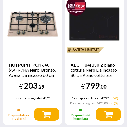
HOTPOINT
PCN 640 T
AEG
TI84IB30IZ piano
(AV) R /HA Nero, Bronzo,
cottura Nero Da incasso
Avena Da incasso 60 cm
80 cm Piano cottura a
Gas 4 Fornello(i)
induzione 4 Fornello(i)
203
799
€
€
,29
,00
Prezzo consigliato
349,95
Prezzo precedente 849,99
(-5%)
Prezzo consigliato
1499,00
(-46%)
Disponibile in
Disponibilità
5‑7 giorni
immediata