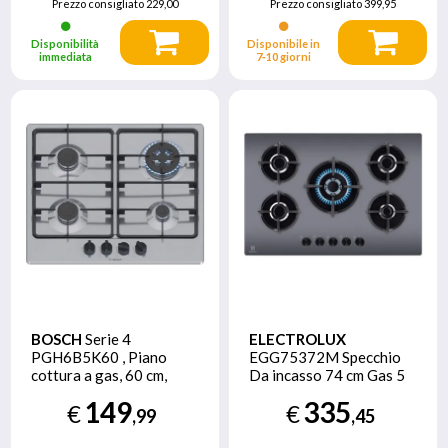
Prezzo consigliato
229,00
Prezzo consigliato
399,95
Disponibilità
Disponibile in
immediata
7‑10 giorni
BOSCH
Serie 4
ELECTROLUX
PGH6B5K60 , Piano
EGG75372M Specchio
cottura a gas, 60 cm,
Da incasso 74 cm Gas 5
Acciaio inox
Fornello(i)
149
335
€
€
,99
,45