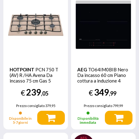
HOTPOINT
PCN 750 T
AEG
TO64IM0BIB Nero
(AV) R /HA Avena Da
Da incasso 60 cm Piano
incasso 75 cm Gas 5
cottura a induzione 4
Fornello(i)
Fornello(i)
239
349
€
€
,05
,99
Prezzo consigliato
379,95
Prezzo consigliato
799,99
Disponibile in
Disponibilità
5‑7 giorni
immediata