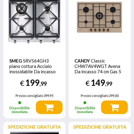
SMEG
SRV564GH3
CANDY
Classic
piano cottura Acciaio
CHW7AV4WGT Avena
inossidabile Da incasso
Da incasso 74 cm Gas 5
60 cm Gas 4 Fornello(i)
Fornello(i)
199
149
€
€
,99
,99
Prezzo consigliato
399,95
Prezzo consigliato
299,00
Disponibilità
Disponibilità
immediata
immediata
SPEDIZIONE GRATUITA
SPEDIZIONE GRATUITA