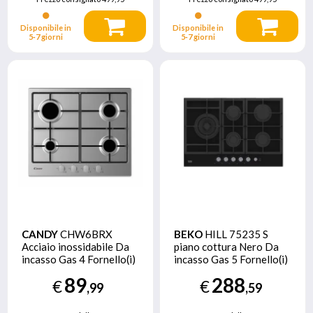
Disponibile in
Disponibile in
5‑7 giorni
5‑7 giorni
CANDY
CHW6BRX
BEKO
HILL 75235 S
Acciaio inossidabile Da
piano cottura Nero Da
incasso Gas 4 Fornello(i)
incasso Gas 5 Fornello(i)
89
288
€
€
,99
,59