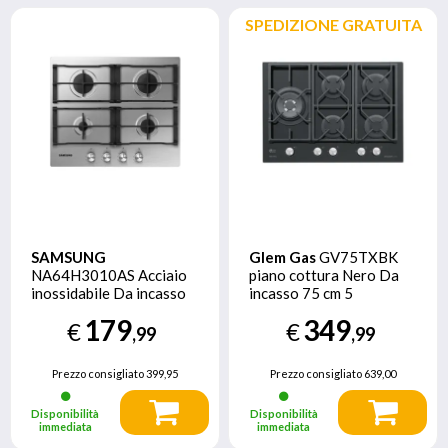
SPEDIZIONE GRATUITA
SAMSUNG
Glem Gas
GV75TXBK
NA64H3010AS Acciaio
piano cottura Nero Da
inossidabile Da incasso
incasso 75 cm 5
Gas 4 Fornello(i)
Fornello(i)
179
349
€
€
,99
,99
Prezzo consigliato
399,95
Prezzo consigliato
639,00
Disponibilità
Disponibilità
immediata
immediata