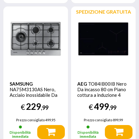
SPEDIZIONE GRATUITA
SAMSUNG
AEG
TO84IB00IB Nero
NA75M3130AS Nero,
Da incasso 80 cm Piano
Acciaio inossidabile Da
cottura a induzione 4
incasso Gas 5 Fornello(i)
Fornello(i)
229
499
€
€
,99
,99
Prezzo consigliato
499,95
Prezzo consigliato
899,99
Disponibilità
Disponibilità
immediata
immediata