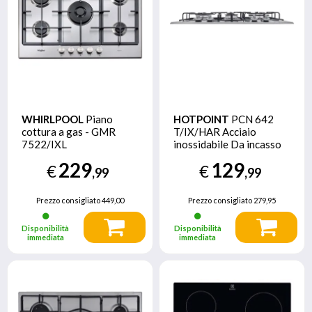
WHIRLPOOL
Piano
HOTPOINT
PCN 642
cottura a gas - GMR
T/IX/HAR Acciaio
7522/IXL
inossidabile Da incasso
60 cm Gas 4 Fornello(i)
229
129
€
€
,99
,99
Prezzo consigliato
449,00
Prezzo consigliato
279,95
Disponibilità
Disponibilità
immediata
immediata