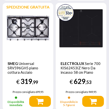
SPEDIZIONE GRATUITA
SMEG
Universal
ELECTROLUX
Serie 700
SRV596GH5 piano
KIS62453IZ Nero Da
cottura Acciaio
incasso 58 cm Piano
inossidabile Da incasso
cottura a induzione 4
319
629
€
€
Gas 5 Fornello(i)
Fornello(i)
,99
,53
Prezzo consigliato
699,95
Prezzo consigliato
949,95
Disponibilità
Disponibile in
immediata
5‑7 giorni