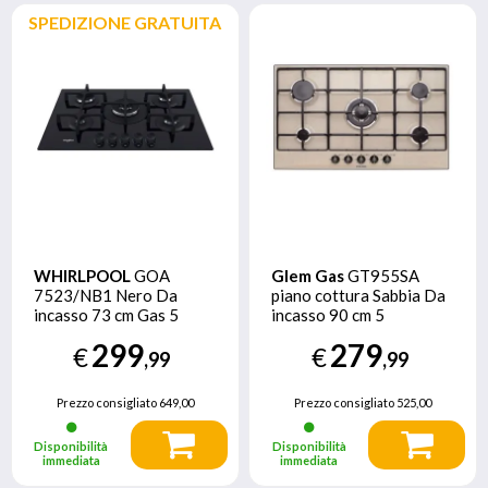
SPEDIZIONE GRATUITA
WHIRLPOOL
GOA
Glem Gas
GT955SA
7523/NB1 Nero Da
piano cottura Sabbia Da
incasso 73 cm Gas 5
incasso 90 cm 5
Fornello(i)
Fornello(i)
299
279
€
€
,99
,99
Prezzo consigliato
649,00
Prezzo consigliato
525,00
Disponibilità
Disponibilità
immediata
immediata