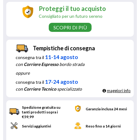
Proteggi il tuo acquisto
Consigliato per un futuro sereno
SCOPRI DI PIÙ
Tempistiche di consegna
11-14 agosto
consegna tra il
con
Corriere Espresso
bordo strada
oppure
17-24 agosto
consegna tra il
con
Corriere Tecnico
specializzato
maggiori info
Spedizione gratuita su
Garanzia inclusa 24 mesi
tanti prodotti sopra i
€59,99
Servizi aggiuntivi
Reso fino a 14 giorni