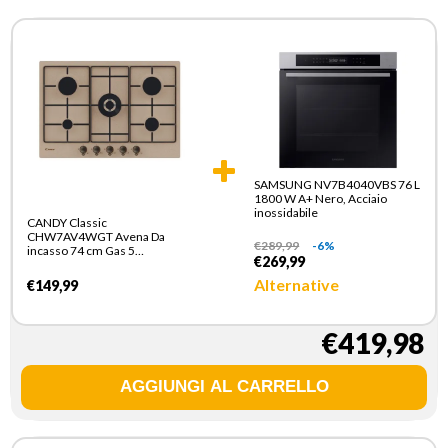
SAMSUNG NV7B4040VBS 76 L
1800 W A+ Nero, Acciaio
inossidabile
CANDY Classic
CHW7AV4WGT Avena Da
€
289,99
-6%
incasso 74 cm Gas 5
€269,99
Fornello(i)
Alternative
€149,99
€419,98