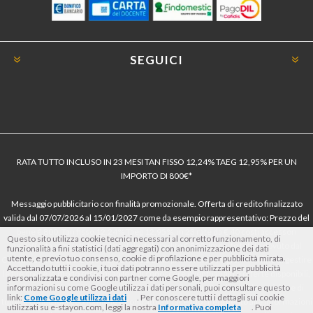
SEGUICI
RATA TUTTO INCLUSO IN 23 MESI TAN FISSO 12,24% TAEG 12,95% PER UN
IMPORTO DI 800€*
Messaggio pubblicitario con finalità promozionale. Offerta di credito finalizzato
valida dal 07/07/2026 al 15/01/2027 come da esempio rappresentativo: Prezzo del
bene € 800, Tan fisso 12,24% Taeg 12,95%, in 23 rate da € 40 costi accessori
Questo sito utilizza cookie tecnici necessari al corretto funzionamento, di
dell’offerta azzerati. Importo totale del credito € 800. Importo totale dovuto dal
funzionalità a fini statistici (dati aggregati) con anonimizzazione dei dati
utente, e previo tuo consenso, cookie di profilazione e per pubblicità mirata.
Consumatore € 920. Decorrenza media della prima rata a 90 giorni. Al fine di gestire
Accettando tutti i cookie, i tuoi dati potranno essere utilizzati per pubblicità
le tue spese in modo responsabile e di conoscere eventuali altre offerte disponibili,
personalizzata e condivisi con partner come Google, per maggiori
informazioni su come Google utilizza i dati personali, puoi consultare questo
Findomestic ti ricorda, prima di sottoscrivere il contratto, di prendere visione di
link:
Come Google utilizza i dati
. Per conoscere tutti i dettagli sui cookie
tutte le condizioni economiche e contrattuali, facendo riferimento alle Informazioni
utilizzati su e-stayon.com, leggi la nostra
Informativa completa
. Puoi