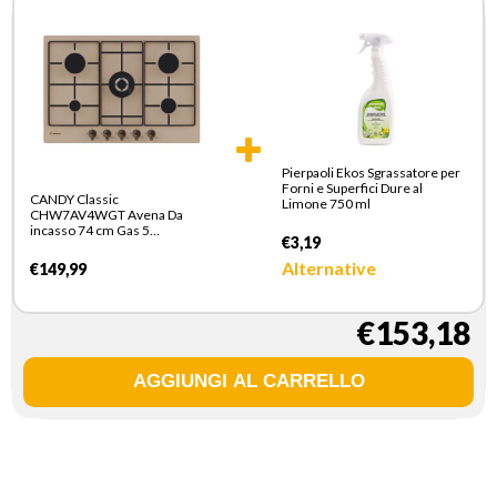
Pierpaoli Ekos Sgrassatore per
Forni e Superfici Dure al
CANDY Classic
Limone 750 ml
CHW7AV4WGT Avena Da
incasso 74 cm Gas 5
€3,19
Fornello(i)
Alternative
€149,99
€153,18