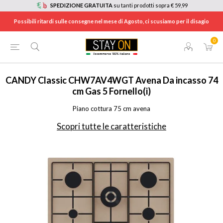
SPEDIZIONE GRATUITA
su tanti prodotti sopra € 59,99
Possibili ritardi sulle consegne nel mese di Agosto, ci scusiamo per il disagio
0
HOME
/
ELETTRODOMESTICI
/
ELETTRODOMESTICI DA INCASSO
/
PIANI COTTURA A GAS
/
CHW7AV4WGT
CANDY
Classic CHW7AV4WGT Avena Da incasso 74
cm Gas 5 Fornello(i)
Piano cottura 75 cm avena
Scopri tutte le caratteristiche