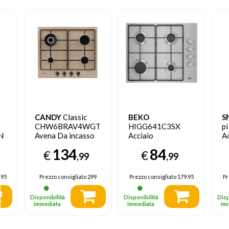
CANDY
Classic
BEKO
S
CHW6BRAV4WGT
HIGG641C3SX
pi
N
Avena Da incasso
Acciaio
Ac
59 cm Gas 4
inossidabile Da
in
134
84
€
€
Fornello(i)
incasso 60 cm Gas
in
,99
,99
4 Fornello(i)
Fo
.95
Prezzo consigliato
299
Prezzo consigliato
179.95
Pr
Disponibilità
Disponibilità
Disp
immediata
immediata
im