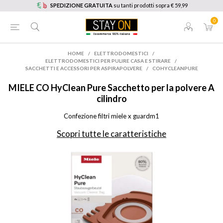
SPEDIZIONE GRATUITA
su tanti prodotti sopra € 59,99
0
HOME
/
ELETTRODOMESTICI
/
ELETTRODOMESTICI PER PULIRE CASA E STIRARE
/
SACCHETTI E ACCESSORI PER ASPIRAPOLVERE
/
COHYCLEANPURE
MIELE
CO HyClean Pure Sacchetto per la polvere A
cilindro
Confezione filtri miele x guardm1
Scopri tutte le caratteristiche