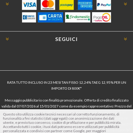
SEGUICI
RATA TUTTO INCLUSO IN 23 MESI TAN FISSO 12,24% TAEG 12,95% PER UN
IMPORTO DI 800€*
Messaggio pubblicitario con finalità promozionale. Offerta di credito finalizzato
valida dal 07/07/2026 al 15/01/2027 come da esempio rappresentativo: Prezzo del
bene € 800, Tan fisso 12,24% Taeg 12,95%, in 23 rate da € 40 costi accessori
Questo sito utilizza cookie tecnici necessari al corretto funzionamento, di
dell’offerta azzerati. Importo totale del credito € 800. Importo totale dovuto dal
funzionalità a fini statistici (dati aggregati) con anonimizzazione dei dati
utente, e previo tuo consenso, cookie di profilazione e per pubblicità mirata.
Consumatore € 920. Decorrenza media della prima rata a 90 giorni. Al fine di gestire
Accettando tutti i cookie, i tuoi dati potranno essere utilizzati per pubblicità
le tue spese in modo responsabile e di conoscere eventuali altre offerte disponibili,
personalizzata e condivisi con partner come Google, per maggiori