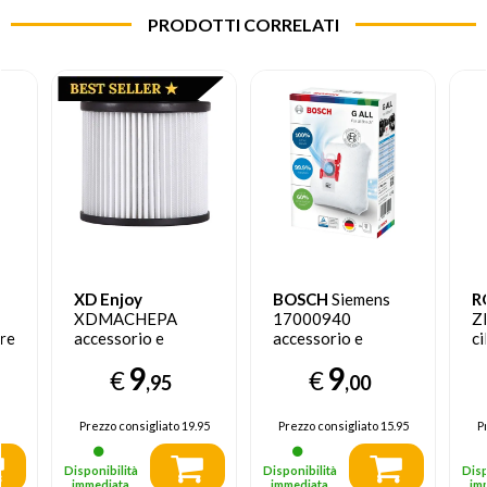
PRODOTTI CORRELATI
XD Enjoy
BOSCH
Siemens
R
XDMACHEPA
17000940
Z
ore
accessorio e
accessorio e
ci
ricambio per
ricambio per
pe
9
9
€
€
aspirapolvere Ash
aspirapolvere
,95
,00
vacuum Filtro
Aspiratore a
cilindro Sacchetto
Prezzo consigliato
19.95
Prezzo consigliato
15.95
P
per la polvere
Disponibilità
Disponibilità
Disp
immediata
immediata
im