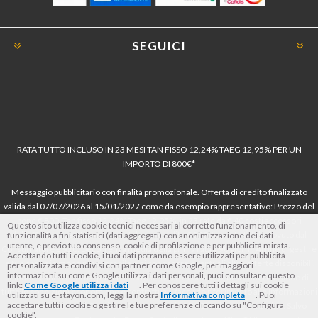
SEGUICI
RATA TUTTO INCLUSO IN 23 MESI TAN FISSO 12,24% TAEG 12,95% PER UN
IMPORTO DI 800€*
Messaggio pubblicitario con finalità promozionale. Offerta di credito finalizzato
valida dal 07/07/2026 al 15/01/2027 come da esempio rappresentativo: Prezzo del
bene € 800, Tan fisso 12,24% Taeg 12,95%, in 23 rate da € 40 costi accessori
Questo sito utilizza cookie tecnici necessari al corretto funzionamento, di
dell’offerta azzerati. Importo totale del credito € 800. Importo totale dovuto dal
funzionalità a fini statistici (dati aggregati) con anonimizzazione dei dati
utente, e previo tuo consenso, cookie di profilazione e per pubblicità mirata.
Consumatore € 920. Decorrenza media della prima rata a 90 giorni. Al fine di gestire
Accettando tutti i cookie, i tuoi dati potranno essere utilizzati per pubblicità
le tue spese in modo responsabile e di conoscere eventuali altre offerte disponibili,
personalizzata e condivisi con partner come Google, per maggiori
informazioni su come Google utilizza i dati personali, puoi consultare questo
Findomestic ti ricorda, prima di sottoscrivere il contratto, di prendere visione di
link:
Come Google utilizza i dati
. Per conoscere tutti i dettagli sui cookie
tutte le condizioni economiche e contrattuali, facendo riferimento alle Informazioni
utilizzati su e-stayon.com, leggi la nostra
Informativa completa
. Puoi
accettare tutti i cookie o gestire le tue preferenze cliccando su "Configura
Europee di Base sul Credito ai Consumatori (IEBCC) nel percorso online. Salvo
cookie".