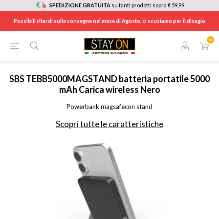
SPEDIZIONE GRATUITA
su tanti prodotti sopra € 59,99
Possibili ritardi sulle consegne nel mese di Agosto, ci scusiamo per il disagio
0
HOME
/
TELEFONIA
/
ACCESSORI TELEFONIA
/
POWERBANK
/
TEBB5000MAGSTAND
SBS
TEBB5000MAGSTAND batteria portatile 5000
mAh Carica wireless Nero
Powerbank magsafecon stand
Scopri tutte le caratteristiche