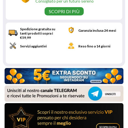
Consigliato per un futuro sereno
SCOPRI DI PIÙ
Spedizione gratuita su
Garanzia inclusa 24 mesi
tanti prodotti sopra i
€59,99
Servizi aggiuntivi
Reso fino a 14 giorni