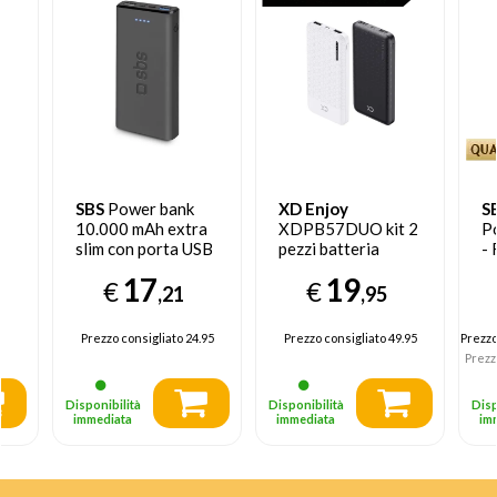
SBS
Power bank
XD Enjoy
S
10.000 mAh extra
XDPB57DUO kit 2
P
slim con porta USB
pezzi batteria
- 
2.1A Intelligent
portatile
c
17
19
€
€
Charge (IC)
powerbank 10000
In
,21
,95
mAh Nero, Bianco
(I
Prezzo consigliato
24.95
Prezzo consigliato
49.95
Prezz
Prezz
Disponibilità
Disponibilità
Disp
immediata
immediata
im