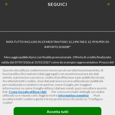
SEGUICI
RATA TUTTO INCLUSO IN 23 MESI TAN FISSO 12,24% TAEG 12,95% PER UN
IMPORTO DI 800€*
Messaggio pubblicitario con finalità promozionale. Offerta di credito finalizzato
valida dal 07/07/2026 al 15/01/2027 come da esempio rappresentativo: Prezzo del
bene € 800, Tan fisso 12,24% Taeg 12,95%, in 23 rate da € 40 costi accessori
Questo sito utilizza cookie tecnici necessari al corretto funzionamento, di
dell’offerta azzerati. Importo totale del credito € 800. Importo totale dovuto dal
funzionalità a fini statistici (dati aggregati) con anonimizzazione dei dati
utente, e previo tuo consenso, cookie di profilazione e per pubblicità mirata.
Consumatore € 920. Decorrenza media della prima rata a 90 giorni. Al fine di gestire
Accettando tutti i cookie, i tuoi dati potranno essere utilizzati per pubblicità
le tue spese in modo responsabile e di conoscere eventuali altre offerte disponibili,
personalizzata e condivisi con partner come Google, per maggiori
Findomestic ti ricorda, prima di sottoscrivere il contratto, di prendere visione di
informazioni su come Google utilizza i dati personali, puoi consultare questo
link:
Come Google utilizza i dati
. Per conoscere tutti i dettagli sui cookie
tutte le condizioni economiche e contrattuali, facendo riferimento alle Informazioni
utilizzati su e-stayon.com, leggi la nostra
Informativa completa
. Puoi
Europee di Base sul Credito ai Consumatori (IEBCC) nel percorso online. Salvo
accettare tutti i cookie o gestire le tue preferenze cliccando su "Configura
cookie".
approvazione di Findomestic Banca S.p.A.. Il rivenditore (StayON) opera quale
intermediario del credito per Findomestic Banca S.p.A., non in esclusiva.
Accetta tutti