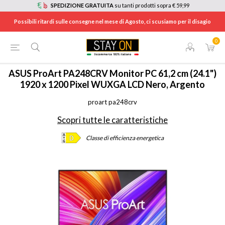
SPEDIZIONE GRATUITA
su tanti prodotti sopra € 59,99
Possibili ritardi sulle consegne nel mese di Agosto, ci scusiamo per il disagio
0
HOME
/
INFORMATICA
/
DESKTOP E MONITOR
/
MONITOR
/
PA248CRV
ASUS
ProArt PA248CRV Monitor PC 61,2 cm (24.1")
1920 x 1200 Pixel WUXGA LCD Nero, Argento
proart pa248crv
Scopri tutte le caratteristiche
Classe di efficienza energetica