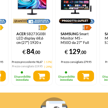
ACER
SB273G0BI
SAMSUNG
Smart
S
LED display 68,6
Monitor M5 -
M
cm (27") 1920 x
M50D da 27'' Full
S3
1080 Pixel Full HD
HD Flat - EX
H
84
129
€
€
Nero
DEMO prodotto
L
,00
,00
nuovo con imballo
aperto
.95
Prezzo precedente 96,67
(-13%)
Prezzo consigliato
279.95
Pr
Prezzo consigliato
119.95
(-29%)
Disponibilità
Disponibilità
Disp
immediata
immediata
im