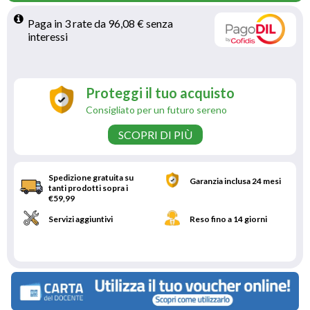
Paga in 3 rate da 96,08 € senza 
interessi 
Proteggi il tuo acquisto
Consigliato per un futuro sereno
SCOPRI DI PIÙ
Spedizione gratuita su
Garanzia inclusa 24 mesi
tanti prodotti sopra i
€59,99
Servizi aggiuntivi
Reso fino a 14 giorni