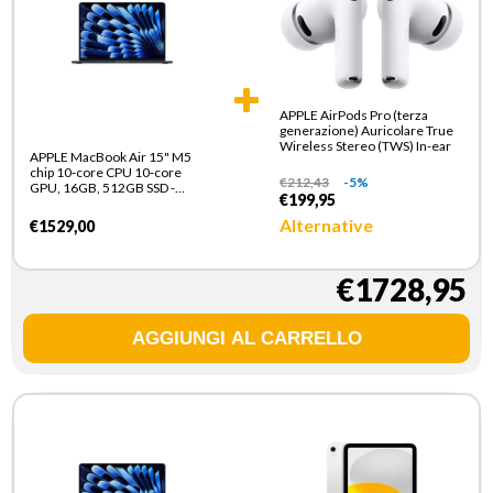
APPLE AirPods Pro (terza
generazione) Auricolare True
Wireless Stereo (TWS) In-ear
APPLE MacBook Air 15" M5
chip 10‑core CPU 10‑core
€
212,43
-5%
GPU, 16GB, 512GB SSD -
€199,95
Mezzanotte
Alternative
€1529,00
€1728,95