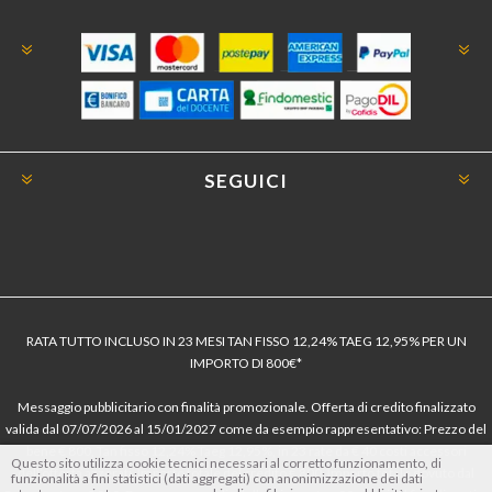
SEGUICI
RATA TUTTO INCLUSO IN 23 MESI TAN FISSO 12,24% TAEG 12,95% PER UN
IMPORTO DI 800€*
Messaggio pubblicitario con finalità promozionale. Offerta di credito finalizzato
valida dal 07/07/2026 al 15/01/2027 come da esempio rappresentativo: Prezzo del
bene € 800, Tan fisso 12,24% Taeg 12,95%, in 23 rate da € 40 costi accessori
Questo sito utilizza cookie tecnici necessari al corretto funzionamento, di
dell’offerta azzerati. Importo totale del credito € 800. Importo totale dovuto dal
funzionalità a fini statistici (dati aggregati) con anonimizzazione dei dati