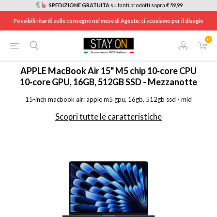
SPEDIZIONE GRATUITA
su tanti prodotti sopra € 59,99
Possibili ritardi sulle consegne nel mese di Agosto, ci scusiamo per il disagio
0
HOME
/
INFORMATICA
/
COMPUTER PORTATILI
/
MACBOOK
/
MDVH4TA
APPLE
MacBook Air 15" M5 chip 10‑core CPU
10‑core GPU, 16GB, 512GB SSD - Mezzanotte
15-inch macbook air: apple m5 gpu, 16gb, 512gb ssd - mid
Scopri tutte le caratteristiche