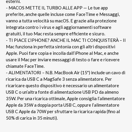
esterni.
- MACOS METTE IL TURBO ALLE APP — Le tue app
preferite, anche quelle incluse come FaceTime e Messaggi,
vanno a tutta velocità su macOS. E grazie alla protezione
integrata contro i virus e agli aggiornamenti software
gratuiti, il tuo Mac resta sempre efficiente e sicuro.
- TI PIACE L’IPHONE? ANCHE IL MAC TI CONQUISTERÀ – Il
Mac funziona in perfetta sintonia con gli altri dispositivi
Apple. Puoi fare copia e incolla dall’iPhone al Mac, e anche
usare il Mac per inviare messaggi di testo o fare e ricevere
chiamate FaceTime.
- ALIMENTATORI – N.B. MacBook Air (15") include un cavo di
ricarica da USB C a MagSafe 3 senza alimentatore. Per
ricaricare questo dispositivo è necessario un alimentatore
USB C o un’altra fonte di alimentazione USB PD da almeno
35W. Per una ricarica ottimale, Apple consiglia l’alimentatore
Apple da 35W a doppia porta USB C, oppure l’alimentatore
USB C Apple da 70W per sfruttare la ricarica rapida (fino al
50% di carica in 35 minuti).