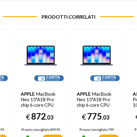
PRODOTTI CORRELATI
APPLE
MacBook
APPLE
MacBook
A
Neo 13"A18 Pro
Neo 13"A18 Pro
P
chip 6‑core CPU
chip 6‑core CPU
1
5‑core GPU 8GB
5‑core GPU 8GB
1
872
775
€
€
sa
512GB SSD Touch
256GB SSD -
1
,03
,03
ID - Indaco
Indaco
Ne
.95
Prezzo consigliato
899.95
Prezzo consigliato
799
P