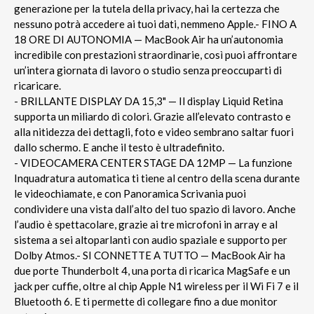
generazione per la tutela della privacy, hai la certezza che
nessuno potrà accedere ai tuoi dati, nemmeno Apple.- FINO A
18 ORE DI AUTONOMIA — MacBook Air ha un’autonomia
incredibile con prestazioni straordinarie, così puoi affrontare
un’intera giornata di lavoro o studio senza preoccuparti di
ricaricare.
- BRILLANTE DISPLAY DA 15,3" — Il display Liquid Retina
supporta un miliardo di colori. Grazie all’elevato contrasto e
alla nitidezza dei dettagli, foto e video sembrano saltar fuori
dallo schermo. E anche il testo è ultradefinito.
- VIDEOCAMERA CENTER STAGE DA 12MP — La funzione
Inquadratura automatica ti tiene al centro della scena durante
le videochiamate, e con Panoramica Scrivania puoi
condividere una vista dall’alto del tuo spazio di lavoro. Anche
l’audio è spettacolare, grazie ai tre microfoni in array e al
sistema a sei altoparlanti con audio spaziale e supporto per
Dolby Atmos.- SI CONNETTE A TUTTO — MacBook Air ha
due porte Thunderbolt 4, una porta di ricarica MagSafe e un
jack per cuffie, oltre al chip Apple N1 wireless per il Wi Fi 7 e il
Bluetooth 6. E ti permette di collegare fino a due monitor